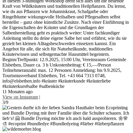
In diesem 3-stündigen Workshop dreht sich alles um die heilende
Kraft von Wildkräutern und traditionellen Heilpflanzen. Du lernst,
wie du aus Pflanzen wie Johanniskraut, Schafgarbe oder
Ringelblume wirkungsvolle Heilsalben und Pflegesalben selbst
herstellst – ganz ohne künstliche Zusätze. Nach einer Einführung in
die Eigenschaften der Kräuter und die Grundlagen der
Salbenherstellung geht es praktisch weiter: Unter fachkundiger
Anleitung stellst du deine eigene Salbe her und erfährst, wie du sie
gezielt bei kleinen Alltagsbeschwerden einsetzen kannst. Ein
Angebot für alle, die sich für Naturheilkunde, traditionelles
Kräuterwissen und selbstgemachte Hausmittel begeistern.
Beginn/Treffpunkt: 12.9.2025, 15:00 Uhr, Vereinsraum Gemeinde
Elsbethen, Dauer ca. 3 h Unkostenbeitrag: € 15,—/Person
Teilnehmeranzahl: max. 12 Personen Anmeldung: bis 9.9.2025,
Tourismusverband Elsbethen, Tel. +43 664 7313 0748,
info@elsbethen.info #kräuter #kräuterkunde #kräuterliebe
#kräuterkurs#salbe #salbenküche
11 Monaten ago
View on Instagram
|
3/9