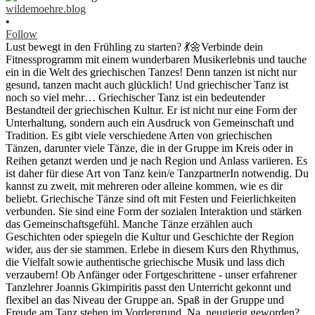
wildemoehre.blog
•
Follow
Lust bewegt in den Frühling zu starten? 💃🌼Verbinde dein
Fitnessprogramm mit einem wunderbaren Musikerlebnis und tauche
ein in die Welt des griechischen Tanzes! Denn tanzen ist nicht nur
gesund, tanzen macht auch glücklich! Und griechischer Tanz ist
noch so viel mehr… Griechischer Tanz ist ein bedeutender
Bestandteil der griechischen Kultur. Er ist nicht nur eine Form der
Unterhaltung, sondern auch ein Ausdruck von Gemeinschaft und
Tradition. Es gibt viele verschiedene Arten von griechischen
Tänzen, darunter viele Tänze, die in der Gruppe im Kreis oder in
Reihen getanzt werden und je nach Region und Anlass variieren. Es
ist daher für diese Art von Tanz kein/e TanzpartnerIn notwendig. Du
kannst zu zweit, mit mehreren oder alleine kommen, wie es dir
beliebt. Griechische Tänze sind oft mit Festen und Feierlichkeiten
verbunden. Sie sind eine Form der sozialen Interaktion und stärken
das Gemeinschaftsgefühl. Manche Tänze erzählen auch
Geschichten oder spiegeln die Kultur und Geschichte der Region
wider, aus der sie stammen. Erlebe in diesem Kurs den Rhythmus,
die Vielfalt sowie authentische griechische Musik und lass dich
verzaubern! Ob Anfänger oder Fortgeschrittene - unser erfahrener
Tanzlehrer Joannis Gkimpiritis passt den Unterricht gekonnt und
flexibel an das Niveau der Gruppe an. Spaß in der Gruppe und
Freude am Tanz stehen im Vordergrund. Na, neugierig geworden?