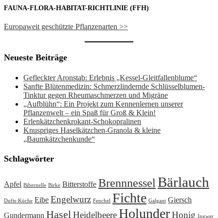
FAUNA-FLORA-HABITAT-RICHTLINIE (FFH)
Europaweit geschützte Pflanzenarten >>
Neueste Beiträge
Gefleckter Aronstab: Erlebnis „Kessel-Gleitfallenblume“
Sanfte Blütenmedizin: Schmerzlindernde Schlüsselblumen-
Tinktur gegen Rheumaschmerzen und Migräne
„Aufblühn“: Ein Projekt zum Kennenlernen unserer
Pflanzenwelt – ein Spaß für Groß & Klein!
Erlenkätzchenkrokant-Schokopralinen
Knuspriges Haselkätzchen-Granola & kleine
„Baumkätzchenkunde“
Schlagwörter
Bärlauch
Brennnessel
Apfel
Bitterstoffe
Bibernelle
Birke
Fichte
Engelwurz
Eibe
Giersch
Dufte Küche
Fenchel
Galgant
Holunder
Hasel
Heidelbeere
Honig
Gundermann
Ingwer