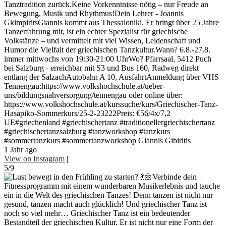
Tanztradition zurück.Keine Vorkenntnisse nötig – nur Freude an
Bewegung, Musik und Rhythmus!Dein Lehrer - Joannis
GkimpiritsGiannis kommt aus Thessaloniki. Er bringt über 25 Jahre
Tanzerfahrung mit, ist ein echter Spezialist für griechische
Volkstänze – und vermittelt mit viel Wissen, Leidenschaft und
Humor die Vielfalt der griechischen Tanzkultur.Wann? 6.8.-27.8.
immer mittwochs von 19:30-21:00 UhrWo? Pfarrsaal, 5412 Puch
bei Salzburg - erreichbar mit S3 und Bus 160, Radweg direkt
entlang der SalzachAutobahn A 10, AusfahrtAnmeldung über VHS
Tennengau:https://www.volkshochschule.at/ueber-
uns/bildungsnahversorgung/tennengau oder online über:
https://www.volkshochschule.at/kurssuche/kurs/Griechischer-Tanz-
Hasapiko-Sommerkurs/25-2-23222Preis: €56/4x/7,2
UE#griechenland #griechischertanz #traditionellergriechischertanz
#griechischertanzsalzburg #tanzworkshop #tanzkurs
#sommertanzkurs #sommertanzworkshop Giannis Gibiritis
1 Jahr ago
View on Instagram
|
5/9