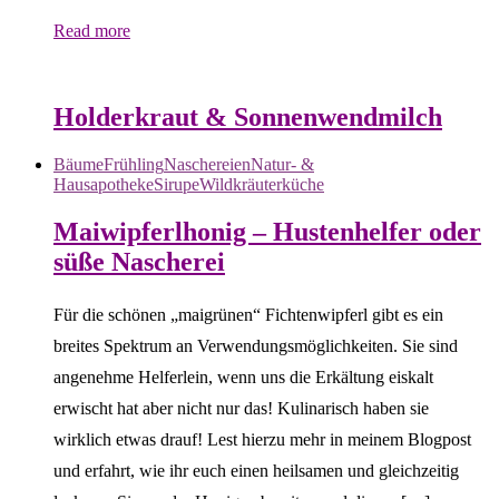
Read more
Brauchtum & Jahreskreis
Getränke, Sirupe, Limonaden &
Cocktails
Sommer
Wildkräuterküche
Holderkraut & Sonnenwendmilch
Bäume
Frühling
Naschereien
Natur- &
Hausapotheke
Sirupe
Wildkräuterküche
Maiwipferlhonig – Hustenhelfer oder
süße Nascherei
Für die schönen „maigrünen“ Fichtenwipferl gibt es ein
breites Spektrum an Verwendungsmöglichkeiten. Sie sind
angenehme Helferlein, wenn uns die Erkältung eiskalt
erwischt hat aber nicht nur das! Kulinarisch haben sie
wirklich etwas drauf! Lest hierzu mehr in meinem Blogpost
und erfahrt, wie ihr euch einen heilsamen und gleichzeitig