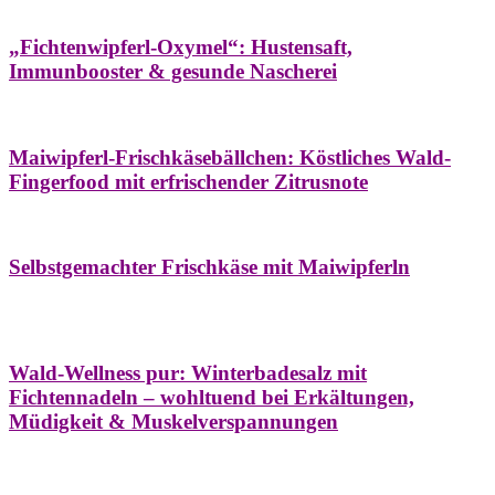
Hausapotheke
Oxymel
Winter
„Fichtenwipferl-Oxymel“: Hustensaft,
Immunbooster & gesunde Nascherei
Aufstriche
Bäume
Frühling
Wildkräuterküche
Maiwipferl-Frischkäsebällchen: Köstliches Wald-
Fingerfood mit erfrischender Zitrusnote
Aufstriche
Bäume
Frühling
Wildkräuterküche
Selbstgemachter Frischkäse mit Maiwipferln
Aroma & Duft
Bäder
Bäume
Natur- &
Hausapotheke
Naturkosmetik
Winter
Wald-Wellness pur: Winterbadesalz mit
Fichtennadeln – wohltuend bei Erkältungen,
Müdigkeit & Muskelverspannungen
Bäume
Beilagen
Konservieren & Würzen
Wildkräuterküche
Winter