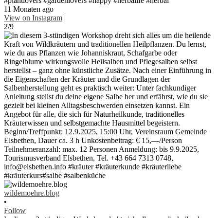
#plantlovers #gardenlovers #happy #herbalife #herbal
11 Monaten ago
View on Instagram
|
2/9
wildemoehre.blog
•
Follow