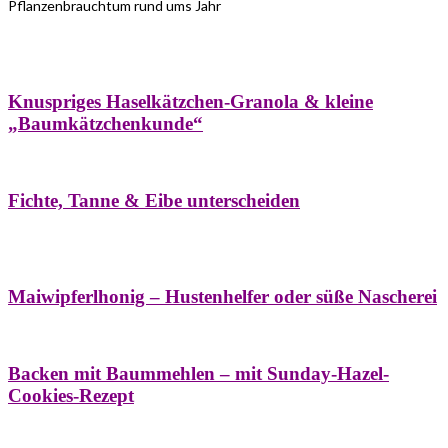
Pflanzenbrauchtum rund ums Jahr
Bäume
Frühling
Wildkräuterküche
Winter
Knuspriges Haselkätzchen-Granola & kleine
„Baumkätzchenkunde“
Bäume
Naturstreifzüge
Pflanzenportrait
Fichte, Tanne & Eibe unterscheiden
Bäume
Frühling
Naschereien
Natur- &
Hausapotheke
Sirupe
Wildkräuterküche
Maiwipferlhonig – Hustenhelfer oder süße Nascherei
Bäume
Frühling
Wildkräuterküche
Backen mit Baummehlen – mit Sunday-Hazel-
Cookies-Rezept
Bäume
Frühling
Heilessige & Essigauszüge
Honig
Natur- &