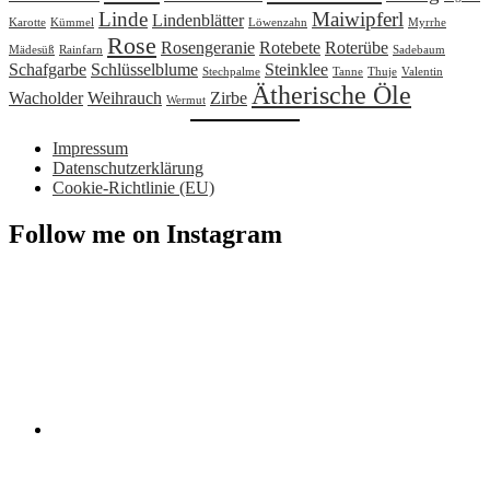
Linde
Maiwipferl
Lindenblätter
Karotte
Kümmel
Löwenzahn
Myrrhe
Rose
Rosengeranie
Rotebete
Roterübe
Mädesüß
Rainfarn
Sadebaum
Schafgarbe
Schlüsselblume
Steinklee
Stechpalme
Tanne
Thuje
Valentin
Ätherische Öle
Wacholder
Weihrauch
Zirbe
Wermut
Impressum
Datenschutzerklärung
Cookie-Richtlinie (EU)
Follow me on Instagram