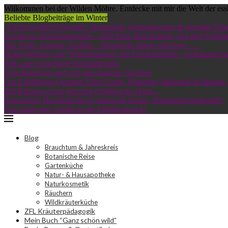
Wilkommen bei der Wilden Möhre. Entdecke mit mir die Welt der ess
Beliebte Blogbeiträge im Winter
„Fichtenwipferl-Oxymel“: Hustensaft, Immunbooster & gesunde Nas
Engelwurz-Erkältungssalbe – hilft beim Durchatmen, löst den Schleim
Die Zirbe: Lungau-Ausflug – Heimische Harze räuchern –...
Wald-Wellness pur: Winterbadesalz mit Fichtennadeln – wohltuend bei
Süß sauer eingelegte Haselkätzchen
Vom Räuchern und von den dunklen Nächten
Das Erkältungs-Quartett: Über Linde, Holunder, Mädesüß & Melisse,.
Mit Barbara schon jetzt den Frühling ins Haus...
Knuspriges Haselkätzchen-Granola & kleine „Baumkätzchenkunde“
Was nährt und schützt in der Erkältungszeit?
Blog
Brauchtum & Jahreskreis
Botanische Reise
Gartenküche
Natur- & Hausapotheke
Naturkosmetik
Räuchern
Wildkräuterküche
ZFL Kräuterpädagogik
Mein Buch “Ganz schön wild”