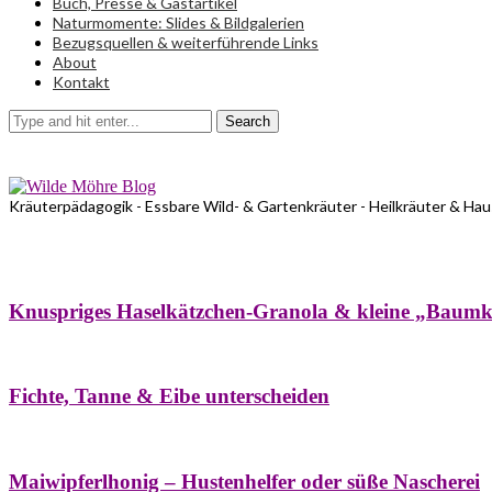
Buch, Presse & Gastartikel
Naturmomente: Slides & Bildgalerien
Bezugsquellen & weiterführende Links
About
Kontakt
Search
Kräuterpädagogik - Essbare Wild- & Gartenkräuter - Heilkräuter & Ha
Bäume
Frühling
Wildkräuterküche
Winter
Knuspriges Haselkätzchen-Granola & kleine „Baum
Bäume
Naturstreifzüge
Pflanzenportrait
Fichte, Tanne & Eibe unterscheiden
Bäume
Frühling
Naschereien
Natur- & Hausapotheke
Sirupe
Wildkräute
Maiwipferlhonig – Hustenhelfer oder süße Nascherei