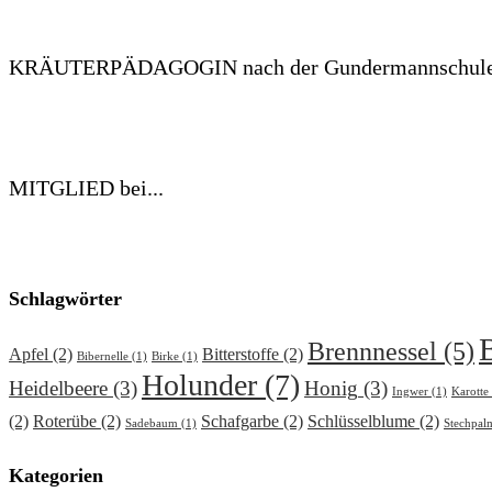
KRÄUTERPÄDAGOGIN nach der Gundermannschul
MITGLIED bei...
Schlagwörter
Brennnessel
(5)
Apfel
(2)
Bitterstoffe
(2)
Bibernelle
(1)
Birke
(1)
Holunder
(7)
Heidelbeere
(3)
Honig
(3)
Ingwer
(1)
Karotte
(2)
Roterübe
(2)
Schafgarbe
(2)
Schlüsselblume
(2)
Sadebaum
(1)
Stechpal
Kategorien