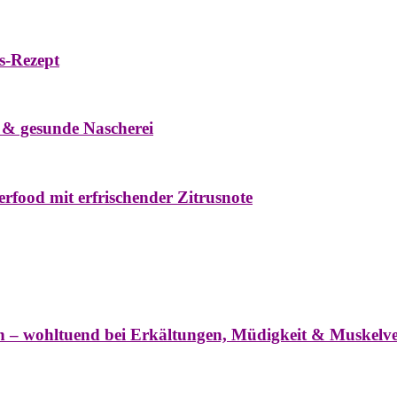
s-Rezept
eke
Oxymel
Winter
 & gesunde Nascherei
rfood mit erfrischender Zitrusnote
nter
ln – wohltuend bei Erkältungen, Müdigkeit & Muskel