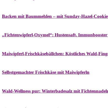
Bäume
Frühling
Wildkräuterküche
Backen mit Baummehlen – mit Sunday-Hazel-Cookie
Bäume
Frühling
Heilessige & Essigauszüge
Honig
Natur- & Hausapoth
„Fichtenwipferl-Oxymel“: Hustensaft, Immunbooster
Aufstriche
Bäume
Frühling
Wildkräuterküche
Maiwipferl-Frischkäsebällchen: Köstliches Wald-Finge
Aufstriche
Bäume
Frühling
Wildkräuterküche
Selbstgemachter Frischkäse mit Maiwipferln
Aroma & Duft
Bäder
Bäume
Natur- & Hausapotheke
Naturkosmetik
Wi
Wald-Wellness pur: Winterbadesalz mit Fichtennade
Bäume
Beilagen
Konservieren & Würzen
Wildkräuterküche
Winter