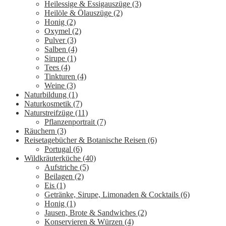
Heilessige & Essigauszüge
(3)
Heilöle & Ölauszüge
(2)
Honig
(2)
Oxymel
(2)
Pulver
(3)
Salben
(4)
Sirupe
(1)
Tees
(4)
Tinkturen
(4)
Weine
(3)
Naturbildung
(1)
Naturkosmetik
(7)
Naturstreifzüge
(11)
Pflanzenportrait
(7)
Räuchern
(3)
Reisetagebücher & Botanische Reisen
(6)
Portugal
(6)
Wildkräuterküche
(40)
Aufstriche
(5)
Beilagen
(2)
Eis
(1)
Getränke, Sirupe, Limonaden & Cocktails
(6)
Honig
(1)
Jausen, Brote & Sandwiches
(2)
Konservieren & Würzen
(4)