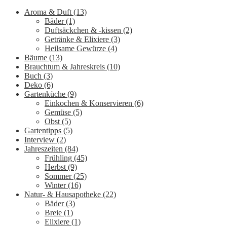
Aroma & Duft
(13)
Bäder
(1)
Duftsäckchen & -kissen
(2)
Getränke & Elixiere
(3)
Heilsame Gewürze
(4)
Bäume
(13)
Brauchtum & Jahreskreis
(10)
Buch
(3)
Deko
(6)
Gartenküche
(9)
Einkochen & Konservieren
(6)
Gemüse
(5)
Obst
(5)
Gartentipps
(5)
Interview
(2)
Jahreszeiten
(84)
Frühling
(45)
Herbst
(9)
Sommer
(25)
Winter
(16)
Natur- & Hausapotheke
(22)
Bäder
(3)
Breie
(1)
Elixiere
(1)