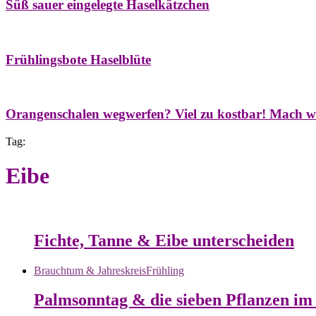
Süß sauer eingelegte Haselkätzchen
Bäume
Frühling
Natur- & Hausapotheke
Naturstreifzüge
Tees
Frühlingsbote Haselblüte
Aroma & Duft
Naturkosmetik
Orangenschalen wegwerfen? Viel zu kostbar! Mach w
Tag:
Eibe
Bäume
Naturstreifzüge
Pflanzenportrait
Fichte, Tanne & Eibe unterscheiden
Brauchtum & Jahreskreis
Frühling
Palmsonntag & die sieben Pflanzen i