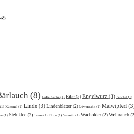
e©
Bärlauch
(8)
Engelwurz
(3)
Eibe
(2)
Dufte Küche
(1)
Fenchel
(1)
Linde
(3)
Maiwipferl
(3
Lindenblätter
(2)
(1)
Kümmel
(1)
Löwenzahn
(1)
Steinklee
(2)
Wacholder
(2)
Weihrauch
(2
me
(1)
Tanne
(1)
Thuje
(1)
Valentin
(1)