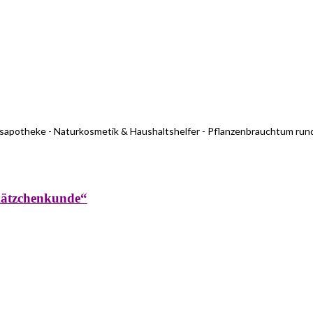
usapotheke - Naturkosmetik & Haushaltshelfer - Pflanzenbrauchtum run
kätzchenkunde“
rküche