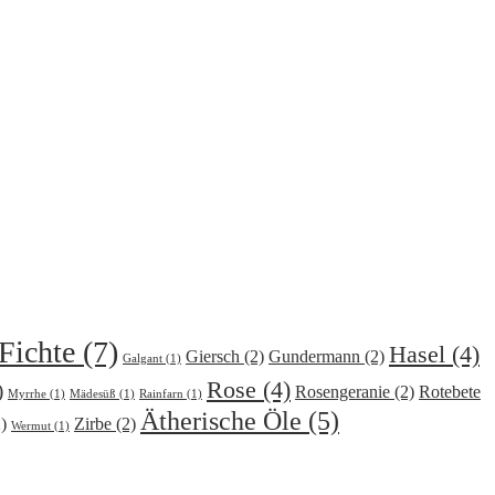
Fichte
(7)
Hasel
(4)
Giersch
(2)
Gundermann
(2)
Galgant
(1)
Rose
(4)
)
Rosengeranie
(2)
Rotebete
Myrrhe
(1)
Mädesüß
(1)
Rainfarn
(1)
Ätherische Öle
(5)
)
Zirbe
(2)
Wermut
(1)