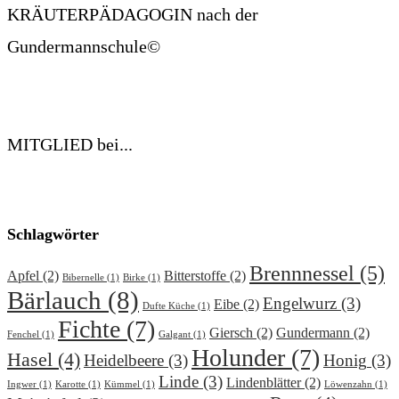
KRÄUTERPÄDAGOGIN nach der
Gundermannschule©
MITGLIED bei...
Schlagwörter
Brennnessel
(5)
Apfel
(2)
Bitterstoffe
(2)
Bibernelle
(1)
Birke
(1)
Bärlauch
(8)
Engelwurz
(3)
Eibe
(2)
Dufte Küche
(1)
Fichte
(7)
Giersch
(2)
Gundermann
(2)
Fenchel
(1)
Galgant
(1)
Holunder
(7)
Hasel
(4)
Heidelbeere
(3)
Honig
(3)
Linde
(3)
Lindenblätter
(2)
Ingwer
(1)
Karotte
(1)
Kümmel
(1)
Löwenzahn
(1)