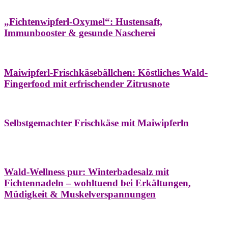
Hausapotheke
Oxymel
Winter
„Fichtenwipferl-Oxymel“: Hustensaft,
Immunbooster & gesunde Nascherei
Aufstriche
Bäume
Frühling
Wildkräuterküche
Maiwipferl-Frischkäsebällchen: Köstliches Wald-
Fingerfood mit erfrischender Zitrusnote
Aufstriche
Bäume
Frühling
Wildkräuterküche
Selbstgemachter Frischkäse mit Maiwipferln
Aroma & Duft
Bäder
Bäume
Natur- &
Hausapotheke
Naturkosmetik
Winter
Wald-Wellness pur: Winterbadesalz mit
Fichtennadeln – wohltuend bei Erkältungen,
Müdigkeit & Muskelverspannungen
Bäume
Beilagen
Konservieren & Würzen
Wildkräuterküche
Winter