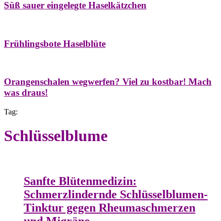
Süß sauer eingelegte Haselkätzchen
Bäume
Frühling
Natur- & Hausapotheke
Naturstreifzüge
Tees
Frühlingsbote Haselblüte
Aroma & Duft
Naturkosmetik
Orangenschalen wegwerfen? Viel zu kostbar! Mach
was draus!
Tag:
Schlüsselblume
Frühling
Natur- & Hausapotheke
Pflanzenportrait
Tinkturen
Sanfte Blütenmedizin:
Schmerzlindernde Schlüsselblumen-
Tinktur gegen Rheumaschmerzen
und Migräne