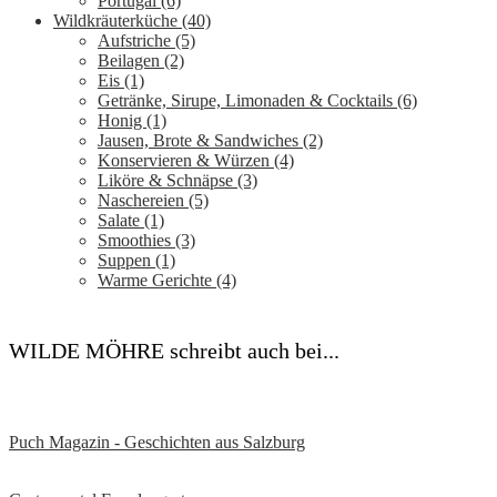
Portugal
(6)
Wildkräuterküche
(40)
Aufstriche
(5)
Beilagen
(2)
Eis
(1)
Getränke, Sirupe, Limonaden & Cocktails
(6)
Honig
(1)
Jausen, Brote & Sandwiches
(2)
Konservieren & Würzen
(4)
Liköre & Schnäpse
(3)
Naschereien
(5)
Salate
(1)
Smoothies
(3)
Suppen
(1)
Warme Gerichte
(4)
WILDE MÖHRE schreibt auch bei...
Puch Magazin - Geschichten aus Salzburg