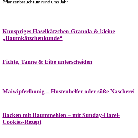
Pflanzenbrauchtum rund ums Jahr
Bäume
Frühling
Wildkräuterküche
Winter
Knuspriges Haselkätzchen-Granola & kleine
„Baumkätzchenkunde“
Bäume
Naturstreifzüge
Pflanzenportrait
Fichte, Tanne & Eibe unterscheiden
Bäume
Frühling
Naschereien
Natur- &
Hausapotheke
Sirupe
Wildkräuterküche
Maiwipferlhonig – Hustenhelfer oder süße Nascherei
Bäume
Frühling
Wildkräuterküche
Backen mit Baummehlen – mit Sunday-Hazel-
Cookies-Rezept
Bäume
Frühling
Heilessige & Essigauszüge
Honig
Natur- &