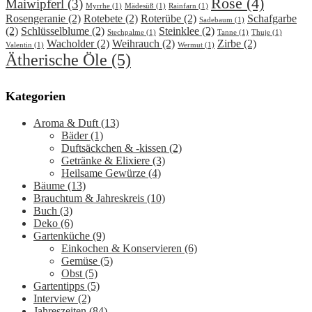
Rose
(4)
Maiwipferl
(3)
Myrrhe
(1)
Mädesüß
(1)
Rainfarn
(1)
Rosengeranie
(2)
Rotebete
(2)
Roterübe
(2)
Schafgarbe
Sadebaum
(1)
(2)
Schlüsselblume
(2)
Steinklee
(2)
Stechpalme
(1)
Tanne
(1)
Thuje
(1)
Wacholder
(2)
Weihrauch
(2)
Zirbe
(2)
Valentin
(1)
Wermut
(1)
Ätherische Öle
(5)
Kategorien
Aroma & Duft
(13)
Bäder
(1)
Duftsäckchen & -kissen
(2)
Getränke & Elixiere
(3)
Heilsame Gewürze
(4)
Bäume
(13)
Brauchtum & Jahreskreis
(10)
Buch
(3)
Deko
(6)
Gartenküche
(9)
Einkochen & Konservieren
(6)
Gemüse
(5)
Obst
(5)
Gartentipps
(5)
Interview
(2)
Jahreszeiten
(84)