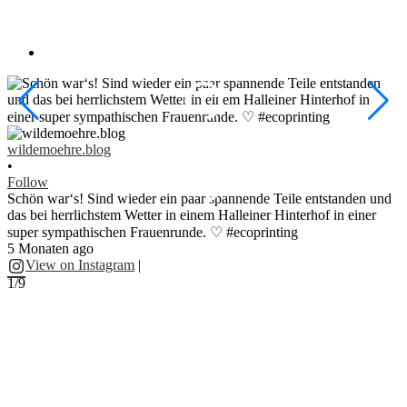
w
•
wildemoehre.blog
F
•
#
Follow
#
Schön war‘s! Sind wieder ein paar spannende Teile entstanden und
1
das bei herrlichstem Wetter in einem Halleiner Hinterhof in einer
super sympathischen Frauenrunde. ♡ #ecoprinting
5 Monaten ago
2
View on Instagram
|
1/9