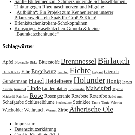
Sanfte Blütenmedizin: Schmerzlindernde Schlüsselblumen-
Tinktur gegen Rheumaschmerzen und Migräne
„Aufblühn“: Ein Projekt zum Kennenlernen unserer
Pflanzenwelt – ein Spaß für Groß & Klein!
Erlenkätzchenkrokant-Schokopralinen
Knuspriges Haselkätzchen-Granola & kleine
„Baumkätzchenkunde“
Schlagwörter
Bärlauch
Brennnessel
Apfel
Bitterstoffe
Bibernelle
Birke
Fichte
Engelwurz
Eibe
Giersch
Dufte Küche
Fenchel
Galgant
Holunder
Hasel
Heidelbeere
Honig
Gundermann
Ingwer
Linde
Maiwipferl
Lindenblätter
Karotte
Kümmel
Löwenzahn
Myrrhe
Rose
Rosengeranie
Rotebete
Roterübe
Mädesüß
Rainfarn
Sadebaum
Schafgarbe
Schlüsselblume
Steinklee
Stechpalme
Tanne
Thuje
Valentin
Ätherische Öle
Wacholder
Weihrauch
Zirbe
Wermut
Impressum
Datenschutzerklärung
Cookie-Richtlinie (EU)