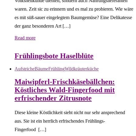
Volksheilkunde dienten, sondern auch Nahrungslieferanten
waren. Zeit sic zu erinnern und es mal zu probieren. Wie wäre
es mit süß-sauer eingelegtem Baumgemüse? Eine Delikatesse
der ganz besonderen Art […]
Read more
Bäume
Frühling
Natur- & Hausapotheke
Naturstreifzüge
Tees
Frühlingsbote Haselblüte
Aufstriche
Bäume
Frühling
Wildkräuterküche
Maiwipferl-Frischkäsebällchen:
Köstliches Wald-Fingerfood mit
erfrischender Zitrusnote
Diese kleine Köstlichkeit sieht nicht nur sehr ansprechend
aus. Sie ist ein herrlich erfrischendes Frühlings-
Fingerfood […]