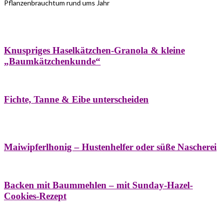
Pflanzenbrauchtum rund ums Jahr
Bäume
Frühling
Wildkräuterküche
Winter
Knuspriges Haselkätzchen-Granola & kleine
„Baumkätzchenkunde“
Bäume
Naturstreifzüge
Pflanzenportrait
Fichte, Tanne & Eibe unterscheiden
Bäume
Frühling
Naschereien
Natur- &
Hausapotheke
Sirupe
Wildkräuterküche
Maiwipferlhonig – Hustenhelfer oder süße Nascherei
Bäume
Frühling
Wildkräuterküche
Backen mit Baummehlen – mit Sunday-Hazel-
Cookies-Rezept
Bäume
Frühling
Heilessige & Essigauszüge
Honig
Natur- &