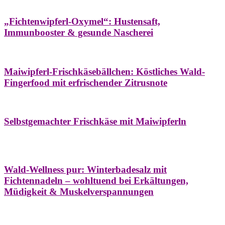
Hausapotheke
Oxymel
Winter
„Fichtenwipferl-Oxymel“: Hustensaft,
Immunbooster & gesunde Nascherei
Aufstriche
Bäume
Frühling
Wildkräuterküche
Maiwipferl-Frischkäsebällchen: Köstliches Wald-
Fingerfood mit erfrischender Zitrusnote
Aufstriche
Bäume
Frühling
Wildkräuterküche
Selbstgemachter Frischkäse mit Maiwipferln
Aroma & Duft
Bäder
Bäume
Natur- &
Hausapotheke
Naturkosmetik
Winter
Wald-Wellness pur: Winterbadesalz mit
Fichtennadeln – wohltuend bei Erkältungen,
Müdigkeit & Muskelverspannungen
Bäume
Beilagen
Konservieren & Würzen
Wildkräuterküche
Winter