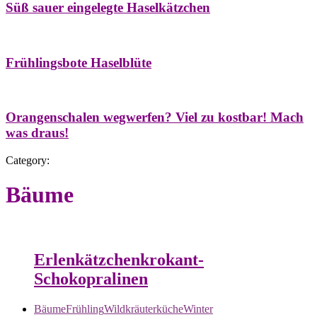
Süß sauer eingelegte Haselkätzchen
Bäume
Frühling
Natur- & Hausapotheke
Naturstreifzüge
Tees
Frühlingsbote Haselblüte
Aroma & Duft
Naturkosmetik
Orangenschalen wegwerfen? Viel zu kostbar! Mach
was draus!
Category:
Bäume
Bäume
Naschereien
Wildkräuterküche
Winter
Erlenkätzchenkrokant-
Schokopralinen
Bäume
Frühling
Wildkräuterküche
Winter