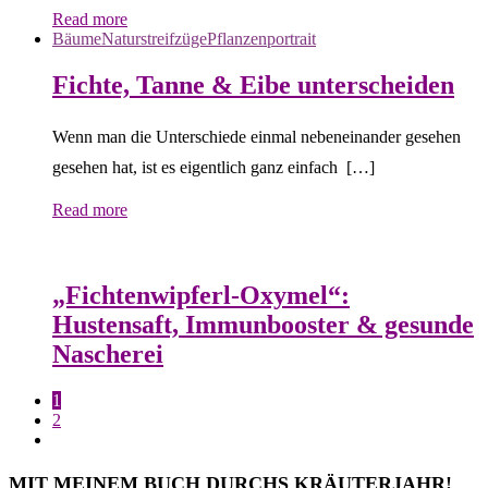
Read more
Bäume
Naturstreifzüge
Pflanzenportrait
Fichte, Tanne & Eibe unterscheiden
Wenn man die Unterschiede einmal nebeneinander gesehen
gesehen hat, ist es eigentlich ganz einfach […]
Read more
Bäume
Frühling
Heilessige & Essigauszüge
Honig
Natur- &
Hausapotheke
Oxymel
Winter
„Fichtenwipferl-Oxymel“:
Hustensaft, Immunbooster & gesunde
Nascherei
1
2
MIT MEINEM BUCH DURCHS KRÄUTERJAHR!