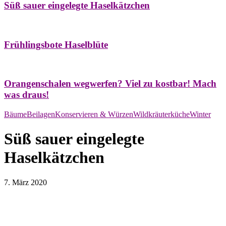
Süß sauer eingelegte Haselkätzchen
Bäume
Frühling
Natur- & Hausapotheke
Naturstreifzüge
Tees
Frühlingsbote Haselblüte
Aroma & Duft
Naturkosmetik
Orangenschalen wegwerfen? Viel zu kostbar! Mach
was draus!
Bäume
Beilagen
Konservieren & Würzen
Wildkräuterküche
Winter
Süß sauer eingelegte
Haselkätzchen
7. März 2020