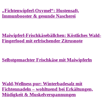
Hausapotheke
Oxymel
Winter
„Fichtenwipferl-Oxymel“: Hustensaft,
Immunbooster & gesunde Nascherei
Aufstriche
Bäume
Frühling
Wildkräuterküche
Maiwipferl-Frischkäsebällchen: Köstliches Wald-
Fingerfood mit erfrischender Zitrusnote
Aufstriche
Bäume
Frühling
Wildkräuterküche
Selbstgemachter Frischkäse mit Maiwipferln
Aroma & Duft
Bäder
Bäume
Natur- &
Hausapotheke
Naturkosmetik
Winter
Wald-Wellness pur: Winterbadesalz mit
Fichtennadeln – wohltuend bei Erkältungen,
Müdigkeit & Muskelverspannungen
Bäume
Beilagen
Konservieren & Würzen
Wildkräuterküche
Winter