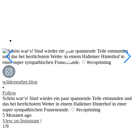
w
•
wildemoehre.blog
F
•
#
Follow
#
Schön war‘s! Sind wieder ein paar spannende Teile entstanden und
1
das bei herrlichstem Wetter in einem Halleiner Hinterhof in einer
V
super sympathischen Frauenrunde. ♡ #ecoprinting
2
5 Monaten ago
View on Instagram
|
1/9