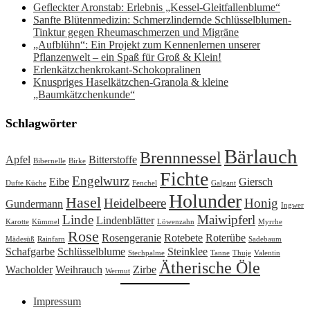
Gefleckter Aronstab: Erlebnis „Kessel-Gleitfallenblume“
Sanfte Blütenmedizin: Schmerzlindernde Schlüsselblumen-
Tinktur gegen Rheumaschmerzen und Migräne
„Aufblühn“: Ein Projekt zum Kennenlernen unserer
Pflanzenwelt – ein Spaß für Groß & Klein!
Erlenkätzchenkrokant-Schokopralinen
Knuspriges Haselkätzchen-Granola & kleine
„Baumkätzchenkunde“
Schlagwörter
Bärlauch
Brennnessel
Apfel
Bitterstoffe
Bibernelle
Birke
Fichte
Engelwurz
Eibe
Giersch
Dufte Küche
Fenchel
Galgant
Holunder
Hasel
Heidelbeere
Honig
Gundermann
Ingwer
Linde
Maiwipferl
Lindenblätter
Karotte
Kümmel
Löwenzahn
Myrrhe
Rose
Rosengeranie
Rotebete
Roterübe
Mädesüß
Rainfarn
Sadebaum
Schafgarbe
Schlüsselblume
Steinklee
Stechpalme
Tanne
Thuje
Valentin
Ätherische Öle
Wacholder
Weihrauch
Zirbe
Wermut
Impressum