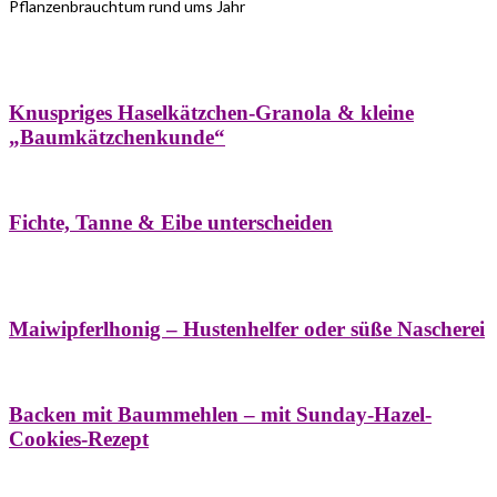
Pflanzenbrauchtum rund ums Jahr
Bäume
Frühling
Wildkräuterküche
Winter
Knuspriges Haselkätzchen-Granola & kleine
„Baumkätzchenkunde“
Bäume
Naturstreifzüge
Pflanzenportrait
Fichte, Tanne & Eibe unterscheiden
Bäume
Frühling
Naschereien
Natur- &
Hausapotheke
Sirupe
Wildkräuterküche
Maiwipferlhonig – Hustenhelfer oder süße Nascherei
Bäume
Frühling
Wildkräuterküche
Backen mit Baummehlen – mit Sunday-Hazel-
Cookies-Rezept
Bäume
Frühling
Heilessige & Essigauszüge
Honig
Natur- &