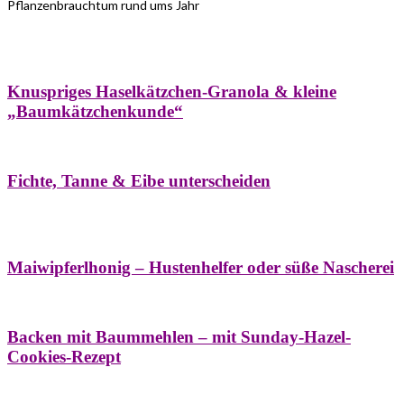
Pflanzenbrauchtum rund ums Jahr
Bäume
Frühling
Wildkräuterküche
Winter
Knuspriges Haselkätzchen-Granola & kleine
„Baumkätzchenkunde“
Bäume
Naturstreifzüge
Pflanzenportrait
Fichte, Tanne & Eibe unterscheiden
Bäume
Frühling
Naschereien
Natur- &
Hausapotheke
Sirupe
Wildkräuterküche
Maiwipferlhonig – Hustenhelfer oder süße Nascherei
Bäume
Frühling
Wildkräuterküche
Backen mit Baummehlen – mit Sunday-Hazel-
Cookies-Rezept
Bäume
Frühling
Heilessige & Essigauszüge
Honig
Natur- &