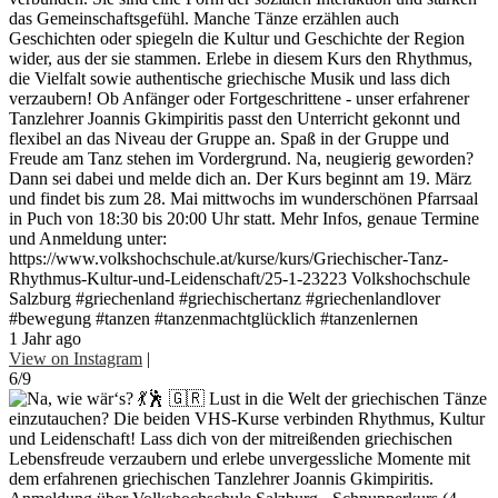
das Gemeinschaftsgefühl. Manche Tänze erzählen auch
Geschichten oder spiegeln die Kultur und Geschichte der Region
wider, aus der sie stammen. Erlebe in diesem Kurs den Rhythmus,
die Vielfalt sowie authentische griechische Musik und lass dich
verzaubern! Ob Anfänger oder Fortgeschrittene - unser erfahrener
Tanzlehrer Joannis Gkimpiritis passt den Unterricht gekonnt und
flexibel an das Niveau der Gruppe an. Spaß in der Gruppe und
Freude am Tanz stehen im Vordergrund. Na, neugierig geworden?
Dann sei dabei und melde dich an. Der Kurs beginnt am 19. März
und findet bis zum 28. Mai mittwochs im wunderschönen Pfarrsaal
in Puch von 18:30 bis 20:00 Uhr statt. Mehr Infos, genaue Termine
und Anmeldung unter:
https://www.volkshochschule.at/kurse/kurs/Griechischer-Tanz-
Rhythmus-Kultur-und-Leidenschaft/25-1-23223 Volkshochschule
Salzburg #griechenland #griechischertanz #griechenlandlover
#bewegung #tanzen #tanzenmachtglücklich #tanzenlernen
1 Jahr ago
View on Instagram
|
6/9