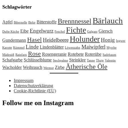
Schlagwörter
Bärlauch
Brennnessel
Apfel
Bitterstoffe
Bibernelle
Birke
Fichte
Engelwurz
Eibe
Giersch
Dufte Küche
Fenchel
Galgant
Holunder
Hasel
Heidelbeere
Honig
Gundermann
Ingwer
Linde
Maiwipferl
Lindenblätter
Karotte
Kümmel
Löwenzahn
Myrrhe
Rose
Rosengeranie
Rotebete
Roterübe
Mädesüß
Rainfarn
Sadebaum
Schafgarbe
Schlüsselblume
Steinklee
Stechpalme
Tanne
Thuje
Valentin
Ätherische Öle
Wacholder
Weihrauch
Zirbe
Wermut
Impressum
Datenschutzerklärung
Cookie-Richtlinie (EU)
Follow me on Instagram