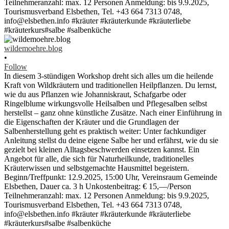
wildemoehre.blog
•
Follow
In diesem 3-stündigen Workshop dreht sich alles um die heilende
Kraft von Wildkräutern und traditionellen Heilpflanzen. Du lernst,
wie du aus Pflanzen wie Johanniskraut, Schafgarbe oder
Ringelblume wirkungsvolle Heilsalben und Pflegesalben selbst
herstellst – ganz ohne künstliche Zusätze. Nach einer Einführung in
die Eigenschaften der Kräuter und die Grundlagen der
Salbenherstellung geht es praktisch weiter: Unter fachkundiger
Anleitung stellst du deine eigene Salbe her und erfährst, wie du sie
gezielt bei kleinen Alltagsbeschwerden einsetzen kannst. Ein
Angebot für alle, die sich für Naturheilkunde, traditionelles
Kräuterwissen und selbstgemachte Hausmittel begeistern.
Beginn/Treffpunkt: 12.9.2025, 15:00 Uhr, Vereinsraum Gemeinde
Elsbethen, Dauer ca. 3 h Unkostenbeitrag: € 15,—/Person
Teilnehmeranzahl: max. 12 Personen Anmeldung: bis 9.9.2025,
Tourismusverband Elsbethen, Tel. +43 664 7313 0748,
info@elsbethen.info #kräuter #kräuterkunde #kräuterliebe
#kräuterkurs#salbe #salbenküche