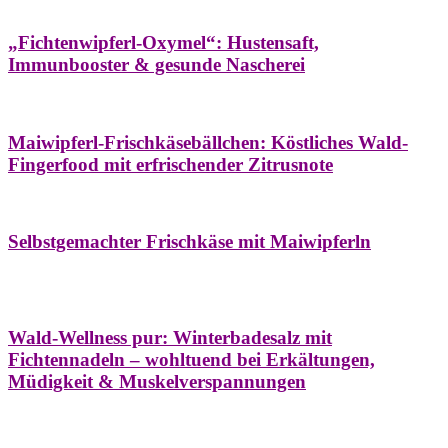
Hausapotheke
Oxymel
Winter
„Fichtenwipferl-Oxymel“: Hustensaft,
Immunbooster & gesunde Nascherei
Aufstriche
Bäume
Frühling
Wildkräuterküche
Maiwipferl-Frischkäsebällchen: Köstliches Wald-
Fingerfood mit erfrischender Zitrusnote
Aufstriche
Bäume
Frühling
Wildkräuterküche
Selbstgemachter Frischkäse mit Maiwipferln
Aroma & Duft
Bäder
Bäume
Natur- &
Hausapotheke
Naturkosmetik
Winter
Wald-Wellness pur: Winterbadesalz mit
Fichtennadeln – wohltuend bei Erkältungen,
Müdigkeit & Muskelverspannungen
Bäume
Beilagen
Konservieren & Würzen
Wildkräuterküche
Winter