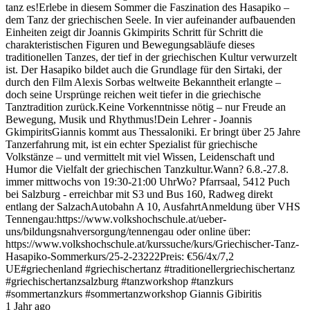
tanz es!Erlebe in diesem Sommer die Faszination des Hasapiko –
dem Tanz der griechischen Seele. In vier aufeinander aufbauenden
Einheiten zeigt dir Joannis Gkimpirits Schritt für Schritt die
charakteristischen Figuren und Bewegungsabläufe dieses
traditionellen Tanzes, der tief in der griechischen Kultur verwurzelt
ist. Der Hasapiko bildet auch die Grundlage für den Sirtaki, der
durch den Film Alexis Sorbas weltweite Bekanntheit erlangte –
doch seine Ursprünge reichen weit tiefer in die griechische
Tanztradition zurück.Keine Vorkenntnisse nötig – nur Freude an
Bewegung, Musik und Rhythmus!Dein Lehrer - Joannis
GkimpiritsGiannis kommt aus Thessaloniki. Er bringt über 25 Jahre
Tanzerfahrung mit, ist ein echter Spezialist für griechische
Volkstänze – und vermittelt mit viel Wissen, Leidenschaft und
Humor die Vielfalt der griechischen Tanzkultur.Wann? 6.8.-27.8.
immer mittwochs von 19:30-21:00 UhrWo? Pfarrsaal, 5412 Puch
bei Salzburg - erreichbar mit S3 und Bus 160, Radweg direkt
entlang der SalzachAutobahn A 10, AusfahrtAnmeldung über VHS
Tennengau:https://www.volkshochschule.at/ueber-
uns/bildungsnahversorgung/tennengau oder online über:
https://www.volkshochschule.at/kurssuche/kurs/Griechischer-Tanz-
Hasapiko-Sommerkurs/25-2-23222Preis: €56/4x/7,2
UE#griechenland #griechischertanz #traditionellergriechischertanz
#griechischertanzsalzburg #tanzworkshop #tanzkurs
#sommertanzkurs #sommertanzworkshop Giannis Gibiritis
1 Jahr ago