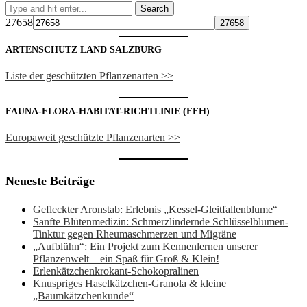
27658
ARTENSCHUTZ LAND SALZBURG
Liste der geschützten Pflanzenarten >>
FAUNA-FLORA-HABITAT-RICHTLINIE (FFH)
Europaweit geschützte Pflanzenarten >>
Neueste Beiträge
Gefleckter Aronstab: Erlebnis „Kessel-Gleitfallenblume“
Sanfte Blütenmedizin: Schmerzlindernde Schlüsselblumen-
Tinktur gegen Rheumaschmerzen und Migräne
„Aufblühn“: Ein Projekt zum Kennenlernen unserer
Pflanzenwelt – ein Spaß für Groß & Klein!
Erlenkätzchenkrokant-Schokopralinen
Knuspriges Haselkätzchen-Granola & kleine
„Baumkätzchenkunde“