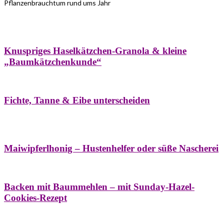
Pflanzenbrauchtum rund ums Jahr
Bäume
Frühling
Wildkräuterküche
Winter
Knuspriges Haselkätzchen-Granola & kleine
„Baumkätzchenkunde“
Bäume
Naturstreifzüge
Pflanzenportrait
Fichte, Tanne & Eibe unterscheiden
Bäume
Frühling
Naschereien
Natur- &
Hausapotheke
Sirupe
Wildkräuterküche
Maiwipferlhonig – Hustenhelfer oder süße Nascherei
Bäume
Frühling
Wildkräuterküche
Backen mit Baummehlen – mit Sunday-Hazel-
Cookies-Rezept
Bäume
Frühling
Heilessige & Essigauszüge
Honig
Natur- &