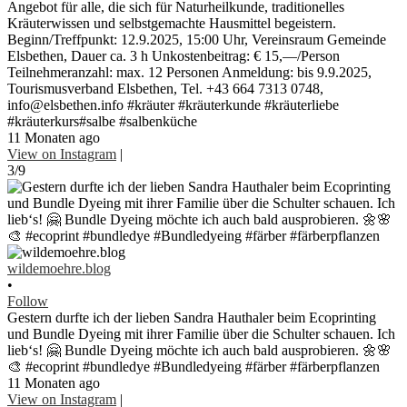
Angebot für alle, die sich für Naturheilkunde, traditionelles
Kräuterwissen und selbstgemachte Hausmittel begeistern.
Beginn/Treffpunkt: 12.9.2025, 15:00 Uhr, Vereinsraum Gemeinde
Elsbethen, Dauer ca. 3 h Unkostenbeitrag: € 15,—/Person
Teilnehmeranzahl: max. 12 Personen Anmeldung: bis 9.9.2025,
Tourismusverband Elsbethen, Tel. +43 664 7313 0748,
info@elsbethen.info #kräuter #kräuterkunde #kräuterliebe
#kräuterkurs#salbe #salbenküche
11 Monaten ago
View on Instagram
|
3/9
wildemoehre.blog
•
Follow
Gestern durfte ich der lieben Sandra Hauthaler beim Ecoprinting
und Bundle Dyeing mit ihrer Familie über die Schulter schauen. Ich
lieb‘s! 🤗 Bundle Dyeing möchte ich auch bald ausprobieren. 🌼🌸
🎨 #ecoprint #bundledye #Bundledyeing #färber #färberpflanzen
11 Monaten ago
View on Instagram
|