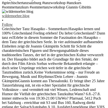
wildemoehre.blog
•
Follow
Griechischer Tanz Hasapiko - Sommerkurs:Hasapiko lernen und
100% Griechenland Feeling erleben! Du liebst Griechenland? Dann
tanz es!Erlebe in diesem Sommer die Faszination des Hasapiko –
dem Tanz der griechischen Seele. In vier aufeinander aufbauenden
Einheiten zeigt dir Joannis Gkimpirits Schritt für Schritt die
charakteristischen Figuren und Bewegungsabläufe dieses
traditionellen Tanzes, der tief in der griechischen Kultur verwurzelt
ist. Der Hasapiko bildet auch die Grundlage für den Sirtaki, der
durch den Film Alexis Sorbas weltweite Bekanntheit erlangte –
doch seine Ursprünge reichen weit tiefer in die griechische
Tanztradition zurück.Keine Vorkenntnisse nötig – nur Freude an
Bewegung, Musik und Rhythmus!Dein Lehrer - Joannis
GkimpiritsGiannis kommt aus Thessaloniki. Er bringt über 25 Jahre
Tanzerfahrung mit, ist ein echter Spezialist für griechische
Volkstänze – und vermittelt mit viel Wissen, Leidenschaft und
Humor die Vielfalt der griechischen Tanzkultur.Wann? 6.8.-27.8.
immer mittwochs von 19:30-21:00 UhrWo? Pfarrsaal, 5412 Puch
bei Salzburg - erreichbar mit S3 und Bus 160, Radweg direkt
entlang der SalzachAutobahn A 10, AusfahrtAnmeldung über VHS