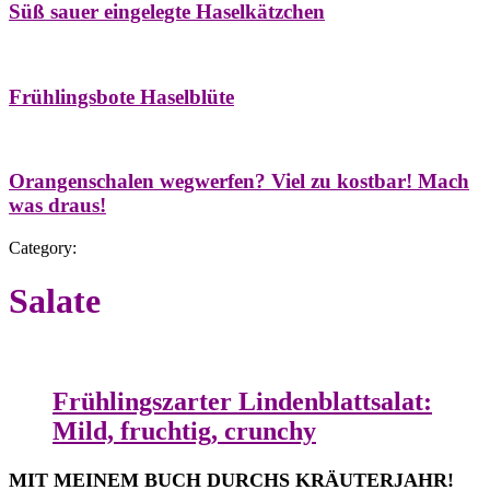
Süß sauer eingelegte Haselkätzchen
Bäume
Frühling
Natur- & Hausapotheke
Naturstreifzüge
Tees
Frühlingsbote Haselblüte
Aroma & Duft
Naturkosmetik
Orangenschalen wegwerfen? Viel zu kostbar! Mach
was draus!
Category:
Salate
Frühling
Salate
Wildkräuterküche
Frühlingszarter Lindenblattsalat:
Mild, fruchtig, crunchy
MIT MEINEM BUCH DURCHS KRÄUTERJAHR!