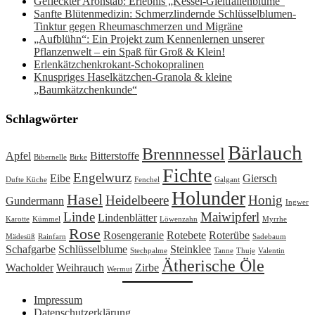
Gefleckter Aronstab: Erlebnis „Kessel-Gleitfallenblume“
Sanfte Blütenmedizin: Schmerzlindernde Schlüsselblumen-
Tinktur gegen Rheumaschmerzen und Migräne
„Aufblühn“: Ein Projekt zum Kennenlernen unserer
Pflanzenwelt – ein Spaß für Groß & Klein!
Erlenkätzchenkrokant-Schokopralinen
Knuspriges Haselkätzchen-Granola & kleine
„Baumkätzchenkunde“
Schlagwörter
Bärlauch
Brennnessel
Apfel
Bitterstoffe
Bibernelle
Birke
Fichte
Engelwurz
Eibe
Giersch
Dufte Küche
Fenchel
Galgant
Holunder
Hasel
Heidelbeere
Honig
Gundermann
Ingwer
Linde
Maiwipferl
Lindenblätter
Karotte
Kümmel
Löwenzahn
Myrrhe
Rose
Rosengeranie
Rotebete
Roterübe
Mädesüß
Rainfarn
Sadebaum
Schafgarbe
Schlüsselblume
Steinklee
Stechpalme
Tanne
Thuje
Valentin
Ätherische Öle
Wacholder
Weihrauch
Zirbe
Wermut
Impressum
Datenschutzerklärung