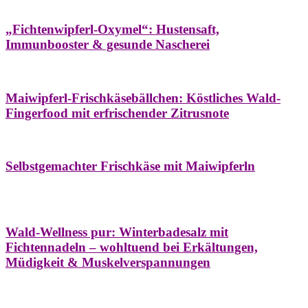
Hausapotheke
Oxymel
Winter
„Fichtenwipferl-Oxymel“: Hustensaft,
Immunbooster & gesunde Nascherei
Aufstriche
Bäume
Frühling
Wildkräuterküche
Maiwipferl-Frischkäsebällchen: Köstliches Wald-
Fingerfood mit erfrischender Zitrusnote
Aufstriche
Bäume
Frühling
Wildkräuterküche
Selbstgemachter Frischkäse mit Maiwipferln
Aroma & Duft
Bäder
Bäume
Natur- &
Hausapotheke
Naturkosmetik
Winter
Wald-Wellness pur: Winterbadesalz mit
Fichtennadeln – wohltuend bei Erkältungen,
Müdigkeit & Muskelverspannungen
Bäume
Beilagen
Konservieren & Würzen
Wildkräuterküche
Winter