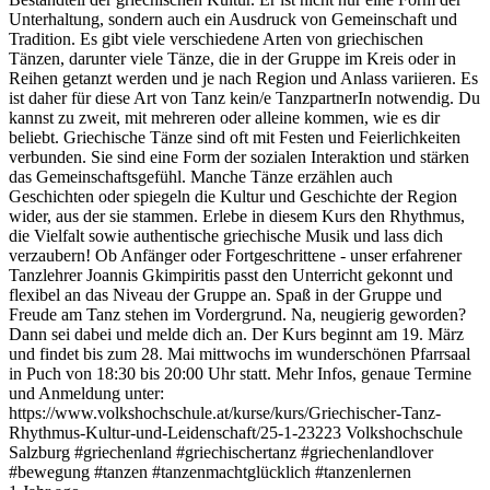
Unterhaltung, sondern auch ein Ausdruck von Gemeinschaft und
Tradition. Es gibt viele verschiedene Arten von griechischen
Tänzen, darunter viele Tänze, die in der Gruppe im Kreis oder in
Reihen getanzt werden und je nach Region und Anlass variieren. Es
ist daher für diese Art von Tanz kein/e TanzpartnerIn notwendig. Du
kannst zu zweit, mit mehreren oder alleine kommen, wie es dir
beliebt. Griechische Tänze sind oft mit Festen und Feierlichkeiten
verbunden. Sie sind eine Form der sozialen Interaktion und stärken
das Gemeinschaftsgefühl. Manche Tänze erzählen auch
Geschichten oder spiegeln die Kultur und Geschichte der Region
wider, aus der sie stammen. Erlebe in diesem Kurs den Rhythmus,
die Vielfalt sowie authentische griechische Musik und lass dich
verzaubern! Ob Anfänger oder Fortgeschrittene - unser erfahrener
Tanzlehrer Joannis Gkimpiritis passt den Unterricht gekonnt und
flexibel an das Niveau der Gruppe an. Spaß in der Gruppe und
Freude am Tanz stehen im Vordergrund. Na, neugierig geworden?
Dann sei dabei und melde dich an. Der Kurs beginnt am 19. März
und findet bis zum 28. Mai mittwochs im wunderschönen Pfarrsaal
in Puch von 18:30 bis 20:00 Uhr statt. Mehr Infos, genaue Termine
und Anmeldung unter:
https://www.volkshochschule.at/kurse/kurs/Griechischer-Tanz-
Rhythmus-Kultur-und-Leidenschaft/25-1-23223 Volkshochschule
Salzburg #griechenland #griechischertanz #griechenlandlover
#bewegung #tanzen #tanzenmachtglücklich #tanzenlernen