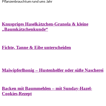
Pflanzenbrauchtum rund ums Jahr
Bäume
Frühling
Wildkräuterküche
Winter
Knuspriges Haselkätzchen-Granola & kleine
„Baumkätzchenkunde“
Bäume
Naturstreifzüge
Pflanzenportrait
Fichte, Tanne & Eibe unterscheiden
Bäume
Frühling
Naschereien
Natur- &
Hausapotheke
Sirupe
Wildkräuterküche
Maiwipferlhonig – Hustenhelfer oder süße Nascherei
Bäume
Frühling
Wildkräuterküche
Backen mit Baummehlen – mit Sunday-Hazel-
Cookies-Rezept
Bäume
Frühling
Heilessige & Essigauszüge
Honig
Natur- &