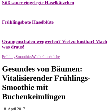
Süß sauer eingelegte Haselkätzchen
Bäume
Frühling
Natur- & Hausapotheke
Naturstreifzüge
Tees
Frühlingsbote Haselblüte
Aroma & Duft
Naturkosmetik
Orangenschalen wegwerfen? Viel zu kostbar! Mach
was draus!
Frühling
Smoothies
Wildkräuterküche
Gesundes von Bäumen:
Vitalisierender Frühlings-
Smoothie mit
Buchenkeimlingen
18. April 2017