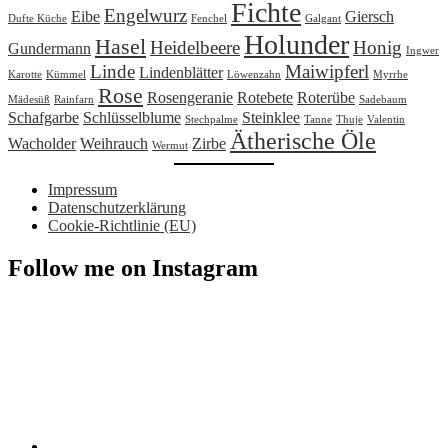
Fichte
Engelwurz
Eibe
Giersch
Dufte Küche
Fenchel
Galgant
Holunder
Hasel
Heidelbeere
Honig
Gundermann
Ingwer
Linde
Maiwipferl
Lindenblätter
Karotte
Kümmel
Löwenzahn
Myrrhe
Rose
Rosengeranie
Rotebete
Roterübe
Mädesüß
Rainfarn
Sadebaum
Schafgarbe
Schlüsselblume
Steinklee
Stechpalme
Tanne
Thuje
Valentin
Ätherische Öle
Wacholder
Weihrauch
Zirbe
Wermut
Impressum
Datenschutzerklärung
Cookie-Richtlinie (EU)
Follow me on Instagram