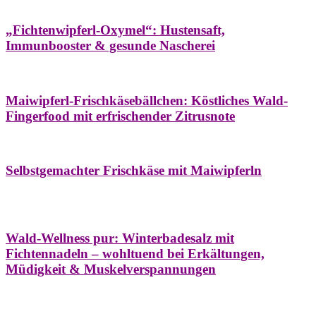
Hausapotheke
Oxymel
Winter
„Fichtenwipferl-Oxymel“: Hustensaft,
Immunbooster & gesunde Nascherei
Aufstriche
Bäume
Frühling
Wildkräuterküche
Maiwipferl-Frischkäsebällchen: Köstliches Wald-
Fingerfood mit erfrischender Zitrusnote
Aufstriche
Bäume
Frühling
Wildkräuterküche
Selbstgemachter Frischkäse mit Maiwipferln
Aroma & Duft
Bäder
Bäume
Natur- &
Hausapotheke
Naturkosmetik
Winter
Wald-Wellness pur: Winterbadesalz mit
Fichtennadeln – wohltuend bei Erkältungen,
Müdigkeit & Muskelverspannungen
Bäume
Beilagen
Konservieren & Würzen
Wildkräuterküche
Winter