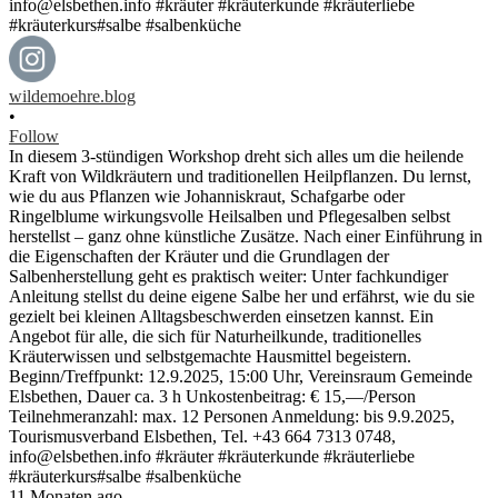
wildemoehre.blog
•
Follow
In diesem 3-stündigen Workshop dreht sich alles um die heilende
Kraft von Wildkräutern und traditionellen Heilpflanzen. Du lernst,
wie du aus Pflanzen wie Johanniskraut, Schafgarbe oder
Ringelblume wirkungsvolle Heilsalben und Pflegesalben selbst
herstellst – ganz ohne künstliche Zusätze. Nach einer Einführung in
die Eigenschaften der Kräuter und die Grundlagen der
Salbenherstellung geht es praktisch weiter: Unter fachkundiger
Anleitung stellst du deine eigene Salbe her und erfährst, wie du sie
gezielt bei kleinen Alltagsbeschwerden einsetzen kannst. Ein
Angebot für alle, die sich für Naturheilkunde, traditionelles
Kräuterwissen und selbstgemachte Hausmittel begeistern.
Beginn/Treffpunkt: 12.9.2025, 15:00 Uhr, Vereinsraum Gemeinde
Elsbethen, Dauer ca. 3 h Unkostenbeitrag: € 15,—/Person
Teilnehmeranzahl: max. 12 Personen Anmeldung: bis 9.9.2025,
Tourismusverband Elsbethen, Tel. +43 664 7313 0748,
info@elsbethen.info #kräuter #kräuterkunde #kräuterliebe
#kräuterkurs#salbe #salbenküche
11 Monaten ago