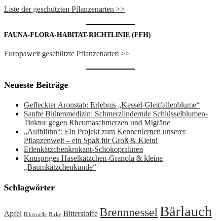
Liste der geschützten Pflanzenarten >>
FAUNA-FLORA-HABITAT-RICHTLINIE (FFH)
Europaweit geschützte Pflanzenarten >>
Neueste Beiträge
Gefleckter Aronstab: Erlebnis „Kessel-Gleitfallenblume“
Sanfte Blütenmedizin: Schmerzlindernde Schlüsselblumen-
Tinktur gegen Rheumaschmerzen und Migräne
„Aufblühn“: Ein Projekt zum Kennenlernen unserer
Pflanzenwelt – ein Spaß für Groß & Klein!
Erlenkätzchenkrokant-Schokopralinen
Knuspriges Haselkätzchen-Granola & kleine
„Baumkätzchenkunde“
Schlagwörter
Bärlauch
Brennnessel
Apfel
Bitterstoffe
Bibernelle
Birke