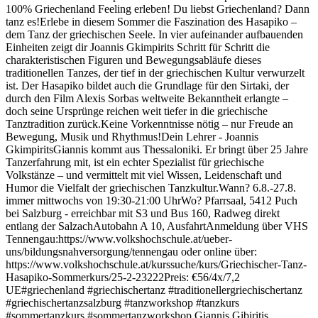
100% Griechenland Feeling erleben! Du liebst Griechenland? Dann
tanz es!Erlebe in diesem Sommer die Faszination des Hasapiko –
dem Tanz der griechischen Seele. In vier aufeinander aufbauenden
Einheiten zeigt dir Joannis Gkimpirits Schritt für Schritt die
charakteristischen Figuren und Bewegungsabläufe dieses
traditionellen Tanzes, der tief in der griechischen Kultur verwurzelt
ist. Der Hasapiko bildet auch die Grundlage für den Sirtaki, der
durch den Film Alexis Sorbas weltweite Bekanntheit erlangte –
doch seine Ursprünge reichen weit tiefer in die griechische
Tanztradition zurück.Keine Vorkenntnisse nötig – nur Freude an
Bewegung, Musik und Rhythmus!Dein Lehrer - Joannis
GkimpiritsGiannis kommt aus Thessaloniki. Er bringt über 25 Jahre
Tanzerfahrung mit, ist ein echter Spezialist für griechische
Volkstänze – und vermittelt mit viel Wissen, Leidenschaft und
Humor die Vielfalt der griechischen Tanzkultur.Wann? 6.8.-27.8.
immer mittwochs von 19:30-21:00 UhrWo? Pfarrsaal, 5412 Puch
bei Salzburg - erreichbar mit S3 und Bus 160, Radweg direkt
entlang der SalzachAutobahn A 10, AusfahrtAnmeldung über VHS
Tennengau:https://www.volkshochschule.at/ueber-
uns/bildungsnahversorgung/tennengau oder online über:
https://www.volkshochschule.at/kurssuche/kurs/Griechischer-Tanz-
Hasapiko-Sommerkurs/25-2-23222Preis: €56/4x/7,2
UE#griechenland #griechischertanz #traditionellergriechischertanz
#griechischertanzsalzburg #tanzworkshop #tanzkurs
#sommertanzkurs #sommertanzworkshop Giannis Gibiritis