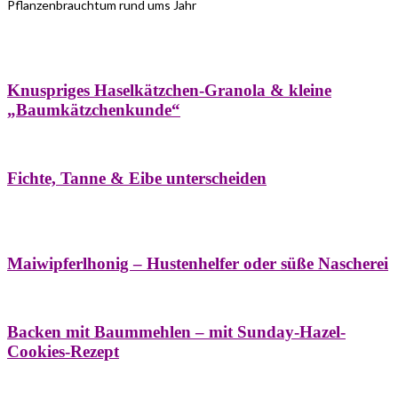
Pflanzenbrauchtum rund ums Jahr
Bäume
Frühling
Wildkräuterküche
Winter
Knuspriges Haselkätzchen-Granola & kleine
„Baumkätzchenkunde“
Bäume
Naturstreifzüge
Pflanzenportrait
Fichte, Tanne & Eibe unterscheiden
Bäume
Frühling
Naschereien
Natur- &
Hausapotheke
Sirupe
Wildkräuterküche
Maiwipferlhonig – Hustenhelfer oder süße Nascherei
Bäume
Frühling
Wildkräuterküche
Backen mit Baummehlen – mit Sunday-Hazel-
Cookies-Rezept
Bäume
Frühling
Heilessige & Essigauszüge
Honig
Natur- &