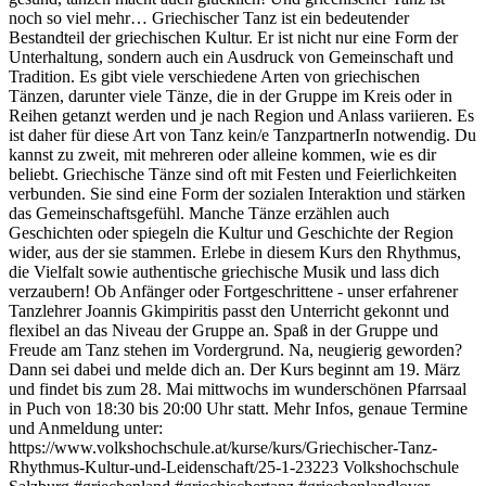
noch so viel mehr… Griechischer Tanz ist ein bedeutender
Bestandteil der griechischen Kultur. Er ist nicht nur eine Form der
Unterhaltung, sondern auch ein Ausdruck von Gemeinschaft und
Tradition. Es gibt viele verschiedene Arten von griechischen
Tänzen, darunter viele Tänze, die in der Gruppe im Kreis oder in
Reihen getanzt werden und je nach Region und Anlass variieren. Es
ist daher für diese Art von Tanz kein/e TanzpartnerIn notwendig. Du
kannst zu zweit, mit mehreren oder alleine kommen, wie es dir
beliebt. Griechische Tänze sind oft mit Festen und Feierlichkeiten
verbunden. Sie sind eine Form der sozialen Interaktion und stärken
das Gemeinschaftsgefühl. Manche Tänze erzählen auch
Geschichten oder spiegeln die Kultur und Geschichte der Region
wider, aus der sie stammen. Erlebe in diesem Kurs den Rhythmus,
die Vielfalt sowie authentische griechische Musik und lass dich
verzaubern! Ob Anfänger oder Fortgeschrittene - unser erfahrener
Tanzlehrer Joannis Gkimpiritis passt den Unterricht gekonnt und
flexibel an das Niveau der Gruppe an. Spaß in der Gruppe und
Freude am Tanz stehen im Vordergrund. Na, neugierig geworden?
Dann sei dabei und melde dich an. Der Kurs beginnt am 19. März
und findet bis zum 28. Mai mittwochs im wunderschönen Pfarrsaal
in Puch von 18:30 bis 20:00 Uhr statt. Mehr Infos, genaue Termine
und Anmeldung unter:
https://www.volkshochschule.at/kurse/kurs/Griechischer-Tanz-
Rhythmus-Kultur-und-Leidenschaft/25-1-23223 Volkshochschule