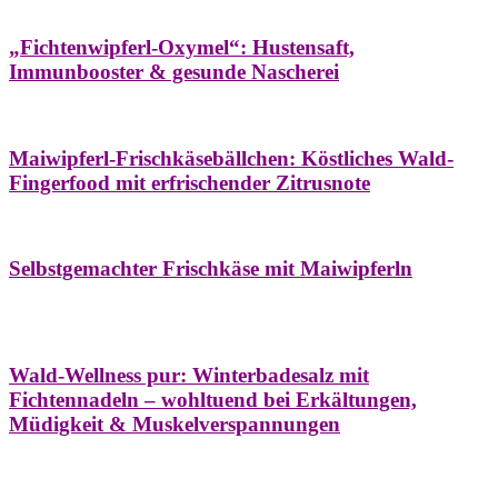
Hausapotheke
Oxymel
Winter
„Fichtenwipferl-Oxymel“: Hustensaft,
Immunbooster & gesunde Nascherei
Aufstriche
Bäume
Frühling
Wildkräuterküche
Maiwipferl-Frischkäsebällchen: Köstliches Wald-
Fingerfood mit erfrischender Zitrusnote
Aufstriche
Bäume
Frühling
Wildkräuterküche
Selbstgemachter Frischkäse mit Maiwipferln
Aroma & Duft
Bäder
Bäume
Natur- &
Hausapotheke
Naturkosmetik
Winter
Wald-Wellness pur: Winterbadesalz mit
Fichtennadeln – wohltuend bei Erkältungen,
Müdigkeit & Muskelverspannungen
Bäume
Beilagen
Konservieren & Würzen
Wildkräuterküche
Winter