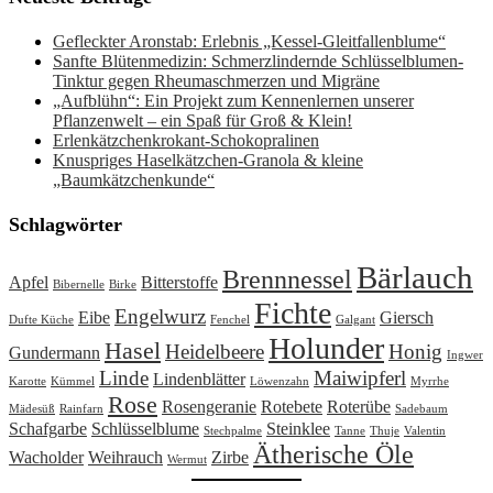
Gefleckter Aronstab: Erlebnis „Kessel-Gleitfallenblume“
Sanfte Blütenmedizin: Schmerzlindernde Schlüsselblumen-
Tinktur gegen Rheumaschmerzen und Migräne
„Aufblühn“: Ein Projekt zum Kennenlernen unserer
Pflanzenwelt – ein Spaß für Groß & Klein!
Erlenkätzchenkrokant-Schokopralinen
Knuspriges Haselkätzchen-Granola & kleine
„Baumkätzchenkunde“
Schlagwörter
Bärlauch
Brennnessel
Apfel
Bitterstoffe
Bibernelle
Birke
Fichte
Engelwurz
Eibe
Giersch
Dufte Küche
Fenchel
Galgant
Holunder
Hasel
Heidelbeere
Honig
Gundermann
Ingwer
Linde
Maiwipferl
Lindenblätter
Karotte
Kümmel
Löwenzahn
Myrrhe
Rose
Rosengeranie
Rotebete
Roterübe
Mädesüß
Rainfarn
Sadebaum
Schafgarbe
Schlüsselblume
Steinklee
Stechpalme
Tanne
Thuje
Valentin
Ätherische Öle
Wacholder
Weihrauch
Zirbe
Wermut