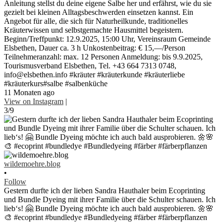
Anleitung stellst du deine eigene Salbe her und erfährst, wie du sie
gezielt bei kleinen Alltagsbeschwerden einsetzen kannst. Ein
Angebot für alle, die sich für Naturheilkunde, traditionelles
Kräuterwissen und selbstgemachte Hausmittel begeistern.
Beginn/Treffpunkt: 12.9.2025, 15:00 Uhr, Vereinsraum Gemeinde
Elsbethen, Dauer ca. 3 h Unkostenbeitrag: € 15,—/Person
Teilnehmeranzahl: max. 12 Personen Anmeldung: bis 9.9.2025,
Tourismusverband Elsbethen, Tel. +43 664 7313 0748,
info@elsbethen.info #kräuter #kräuterkunde #kräuterliebe
#kräuterkurs#salbe #salbenküche
11 Monaten ago
View on Instagram
|
3/9
wildemoehre.blog
•
Follow
Gestern durfte ich der lieben Sandra Hauthaler beim Ecoprinting
und Bundle Dyeing mit ihrer Familie über die Schulter schauen. Ich
lieb‘s! 🤗 Bundle Dyeing möchte ich auch bald ausprobieren. 🌼🌸
🎨 #ecoprint #bundledye #Bundledyeing #färber #färberpflanzen