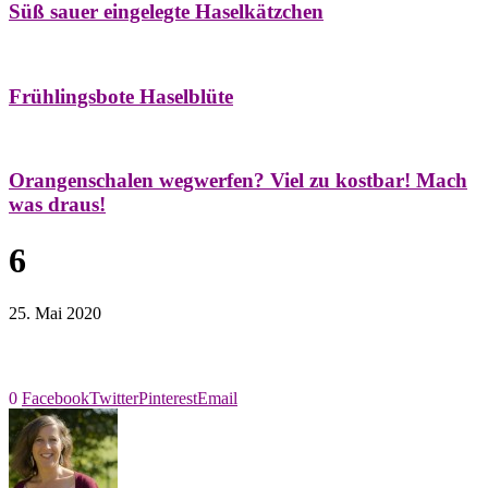
Süß sauer eingelegte Haselkätzchen
Bäume
Frühling
Natur- & Hausapotheke
Naturstreifzüge
Tees
Frühlingsbote Haselblüte
Aroma & Duft
Naturkosmetik
Orangenschalen wegwerfen? Viel zu kostbar! Mach
was draus!
6
25. Mai 2020
0
Facebook
Twitter
Pinterest
Email