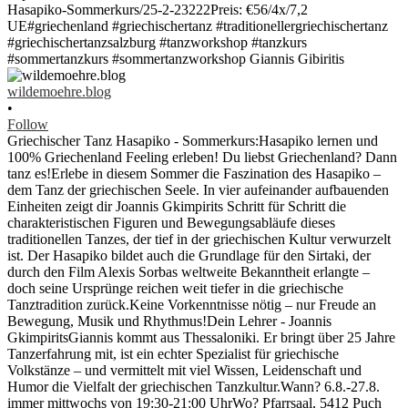
wildemoehre.blog
•
Follow
Griechischer Tanz Hasapiko - Sommerkurs:Hasapiko lernen und
100% Griechenland Feeling erleben! Du liebst Griechenland? Dann
tanz es!Erlebe in diesem Sommer die Faszination des Hasapiko –
dem Tanz der griechischen Seele. In vier aufeinander aufbauenden
Einheiten zeigt dir Joannis Gkimpirits Schritt für Schritt die
charakteristischen Figuren und Bewegungsabläufe dieses
traditionellen Tanzes, der tief in der griechischen Kultur verwurzelt
ist. Der Hasapiko bildet auch die Grundlage für den Sirtaki, der
durch den Film Alexis Sorbas weltweite Bekanntheit erlangte –
doch seine Ursprünge reichen weit tiefer in die griechische
Tanztradition zurück.Keine Vorkenntnisse nötig – nur Freude an
Bewegung, Musik und Rhythmus!Dein Lehrer - Joannis
GkimpiritsGiannis kommt aus Thessaloniki. Er bringt über 25 Jahre
Tanzerfahrung mit, ist ein echter Spezialist für griechische
Volkstänze – und vermittelt mit viel Wissen, Leidenschaft und
Humor die Vielfalt der griechischen Tanzkultur.Wann? 6.8.-27.8.
immer mittwochs von 19:30-21:00 UhrWo? Pfarrsaal, 5412 Puch