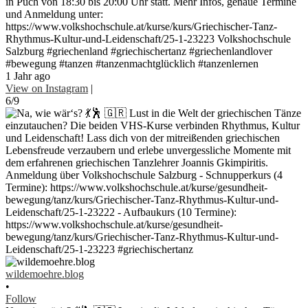
in Puch von 18:30 bis 20:00 Uhr statt. Mehr Infos, genaue Termine
und Anmeldung unter:
https://www.volkshochschule.at/kurse/kurs/Griechischer-Tanz-
Rhythmus-Kultur-und-Leidenschaft/25-1-23223 Volkshochschule
Salzburg #griechenland #griechischertanz #griechenlandlover
#bewegung #tanzen #tanzenmachtglücklich #tanzenlernen
1 Jahr ago
View on Instagram
|
6/9
wildemoehre.blog
•
Follow