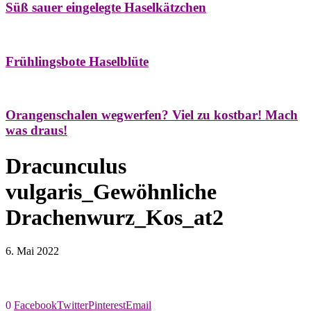
Süß sauer eingelegte Haselkätzchen
Bäume
Frühling
Natur- & Hausapotheke
Naturstreifzüge
Tees
Frühlingsbote Haselblüte
Aroma & Duft
Naturkosmetik
Orangenschalen wegwerfen? Viel zu kostbar! Mach
was draus!
Dracunculus
vulgaris_Gewöhnliche
Drachenwurz_Kos_at2
6. Mai 2022
0
Facebook
Twitter
Pinterest
Email