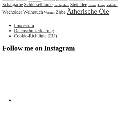
Schafgarbe
Schlüsselblume
Steinklee
Stechpalme
Tanne
Thuje
Valentin
Ätherische Öle
Wacholder
Weihrauch
Zirbe
Wermut
Impressum
Datenschutzerklärung
Cookie-Richtlinie (EU)
Follow me on Instagram