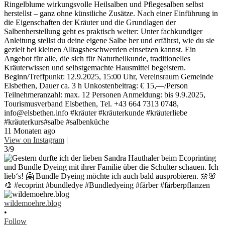
Ringelblume wirkungsvolle Heilsalben und Pflegesalben selbst
herstellst – ganz ohne künstliche Zusätze. Nach einer Einführung in
die Eigenschaften der Kräuter und die Grundlagen der
Salbenherstellung geht es praktisch weiter: Unter fachkundiger
Anleitung stellst du deine eigene Salbe her und erfährst, wie du sie
gezielt bei kleinen Alltagsbeschwerden einsetzen kannst. Ein
Angebot für alle, die sich für Naturheilkunde, traditionelles
Kräuterwissen und selbstgemachte Hausmittel begeistern.
Beginn/Treffpunkt: 12.9.2025, 15:00 Uhr, Vereinsraum Gemeinde
Elsbethen, Dauer ca. 3 h Unkostenbeitrag: € 15,—/Person
Teilnehmeranzahl: max. 12 Personen Anmeldung: bis 9.9.2025,
Tourismusverband Elsbethen, Tel. +43 664 7313 0748,
info@elsbethen.info #kräuter #kräuterkunde #kräuterliebe
#kräuterkurs#salbe #salbenküche
11 Monaten ago
View on Instagram
|
3/9
wildemoehre.blog
•
Follow