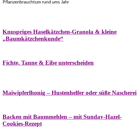
Pflanzenbrauchtum rund ums Jahr
Bäume
Frühling
Wildkräuterküche
Winter
Knuspriges Haselkätzchen-Granola & kleine
„Baumkätzchenkunde“
Bäume
Naturstreifzüge
Pflanzenportrait
Fichte, Tanne & Eibe unterscheiden
Bäume
Frühling
Naschereien
Natur- &
Hausapotheke
Sirupe
Wildkräuterküche
Maiwipferlhonig – Hustenhelfer oder süße Nascherei
Bäume
Frühling
Wildkräuterküche
Backen mit Baummehlen – mit Sunday-Hazel-
Cookies-Rezept
Bäume
Frühling
Heilessige & Essigauszüge
Honig
Natur- &