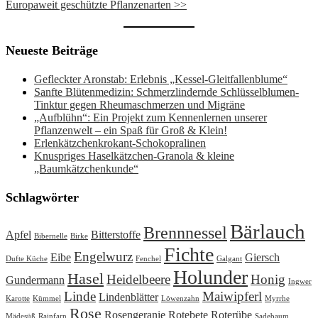
Europaweit geschützte Pflanzenarten >>
Neueste Beiträge
Gefleckter Aronstab: Erlebnis „Kessel-Gleitfallenblume“
Sanfte Blütenmedizin: Schmerzlindernde Schlüsselblumen-
Tinktur gegen Rheumaschmerzen und Migräne
„Aufblühn“: Ein Projekt zum Kennenlernen unserer
Pflanzenwelt – ein Spaß für Groß & Klein!
Erlenkätzchenkrokant-Schokopralinen
Knuspriges Haselkätzchen-Granola & kleine
„Baumkätzchenkunde“
Schlagwörter
Bärlauch
Brennnessel
Apfel
Bitterstoffe
Bibernelle
Birke
Fichte
Engelwurz
Eibe
Giersch
Dufte Küche
Fenchel
Galgant
Holunder
Hasel
Heidelbeere
Honig
Gundermann
Ingwer
Linde
Maiwipferl
Lindenblätter
Karotte
Kümmel
Löwenzahn
Myrrhe
Rose
Rosengeranie
Rotebete
Roterübe
Mädesüß
Rainfarn
Sadebaum