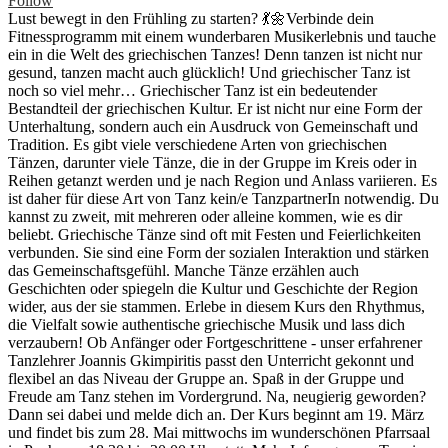
Follow
Lust bewegt in den Frühling zu starten? 💃🌼Verbinde dein
Fitnessprogramm mit einem wunderbaren Musikerlebnis und tauche
ein in die Welt des griechischen Tanzes! Denn tanzen ist nicht nur
gesund, tanzen macht auch glücklich! Und griechischer Tanz ist
noch so viel mehr… Griechischer Tanz ist ein bedeutender
Bestandteil der griechischen Kultur. Er ist nicht nur eine Form der
Unterhaltung, sondern auch ein Ausdruck von Gemeinschaft und
Tradition. Es gibt viele verschiedene Arten von griechischen
Tänzen, darunter viele Tänze, die in der Gruppe im Kreis oder in
Reihen getanzt werden und je nach Region und Anlass variieren. Es
ist daher für diese Art von Tanz kein/e TanzpartnerIn notwendig. Du
kannst zu zweit, mit mehreren oder alleine kommen, wie es dir
beliebt. Griechische Tänze sind oft mit Festen und Feierlichkeiten
verbunden. Sie sind eine Form der sozialen Interaktion und stärken
das Gemeinschaftsgefühl. Manche Tänze erzählen auch
Geschichten oder spiegeln die Kultur und Geschichte der Region
wider, aus der sie stammen. Erlebe in diesem Kurs den Rhythmus,
die Vielfalt sowie authentische griechische Musik und lass dich
verzaubern! Ob Anfänger oder Fortgeschrittene - unser erfahrener
Tanzlehrer Joannis Gkimpiritis passt den Unterricht gekonnt und
flexibel an das Niveau der Gruppe an. Spaß in der Gruppe und
Freude am Tanz stehen im Vordergrund. Na, neugierig geworden?
Dann sei dabei und melde dich an. Der Kurs beginnt am 19. März
und findet bis zum 28. Mai mittwochs im wunderschönen Pfarrsaal