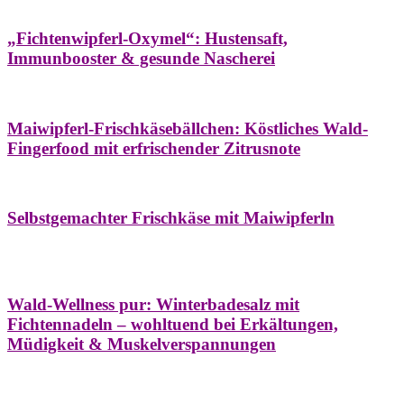
Hausapotheke
Oxymel
Winter
„Fichtenwipferl-Oxymel“: Hustensaft,
Immunbooster & gesunde Nascherei
Aufstriche
Bäume
Frühling
Wildkräuterküche
Maiwipferl-Frischkäsebällchen: Köstliches Wald-
Fingerfood mit erfrischender Zitrusnote
Aufstriche
Bäume
Frühling
Wildkräuterküche
Selbstgemachter Frischkäse mit Maiwipferln
Aroma & Duft
Bäder
Bäume
Natur- &
Hausapotheke
Naturkosmetik
Winter
Wald-Wellness pur: Winterbadesalz mit
Fichtennadeln – wohltuend bei Erkältungen,
Müdigkeit & Muskelverspannungen
Bäume
Beilagen
Konservieren & Würzen
Wildkräuterküche
Winter