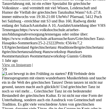
Tanzerfahrung mit, ist ein echter Spezialist für griechische
Volkstänze – und vermittelt mit viel Wissen, Leidenschaft und
Humor die Vielfalt der griechischen Tanzkultur.Wann? 6.8.-27.8.
immer mittwochs von 19:30-21:00 UhrWo? Pfarrsaal, 5412 Puch
bei Salzburg - erreichbar mit S3 und Bus 160, Radweg direkt
entlang der SalzachAutobahn A 10, AusfahrtAnmeldung über VHS
Tennengau:https://www.volkshochschule.at/ueber-
uns/bildungsnahversorgung/tennengau oder online über:
https://www.volkshochschule.at/kurssuche/kurs/Griechischer-Tanz-
Hasapiko-Sommerkurs/25-2-23222Preis: €56/4x/7,2
UE#griechenland #griechischertanz #traditionellergriechischertanz
#griechischertanzsalzburg #tanzworkshop #tanzkurs
#sommertanzkurs #sommertanzworkshop Giannis Gibiritis
1 Jahr ago
View on Instagram
|
5/9