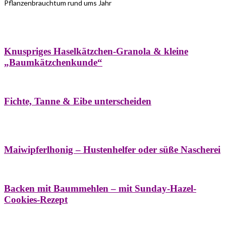
Pflanzenbrauchtum rund ums Jahr
Bäume
Frühling
Wildkräuterküche
Winter
Knuspriges Haselkätzchen-Granola & kleine
„Baumkätzchenkunde“
Bäume
Naturstreifzüge
Pflanzenportrait
Fichte, Tanne & Eibe unterscheiden
Bäume
Frühling
Naschereien
Natur- &
Hausapotheke
Sirupe
Wildkräuterküche
Maiwipferlhonig – Hustenhelfer oder süße Nascherei
Bäume
Frühling
Wildkräuterküche
Backen mit Baummehlen – mit Sunday-Hazel-
Cookies-Rezept
Bäume
Frühling
Heilessige & Essigauszüge
Honig
Natur- &