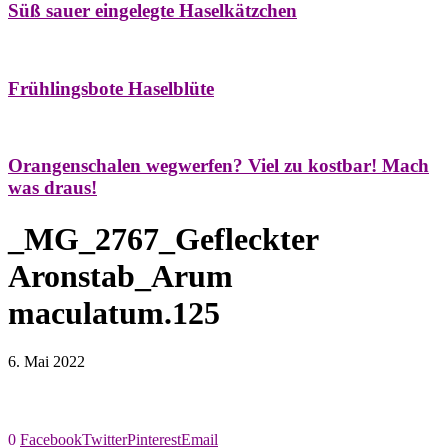
Süß sauer eingelegte Haselkätzchen
Bäume
Frühling
Natur- & Hausapotheke
Naturstreifzüge
Tees
Frühlingsbote Haselblüte
Aroma & Duft
Naturkosmetik
Orangenschalen wegwerfen? Viel zu kostbar! Mach
was draus!
_MG_2767_Gefleckter
Aronstab_Arum
maculatum.125
6. Mai 2022
0
Facebook
Twitter
Pinterest
Email