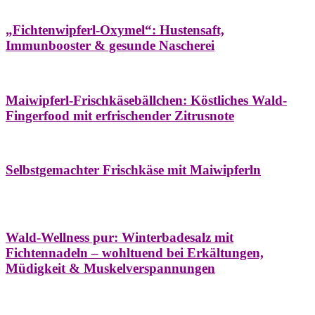
Hausapotheke
Oxymel
Winter
„Fichtenwipferl-Oxymel“: Hustensaft,
Immunbooster & gesunde Nascherei
Aufstriche
Bäume
Frühling
Wildkräuterküche
Maiwipferl-Frischkäsebällchen: Köstliches Wald-
Fingerfood mit erfrischender Zitrusnote
Aufstriche
Bäume
Frühling
Wildkräuterküche
Selbstgemachter Frischkäse mit Maiwipferln
Aroma & Duft
Bäder
Bäume
Natur- &
Hausapotheke
Naturkosmetik
Winter
Wald-Wellness pur: Winterbadesalz mit
Fichtennadeln – wohltuend bei Erkältungen,
Müdigkeit & Muskelverspannungen
Bäume
Beilagen
Konservieren & Würzen
Wildkräuterküche
Winter