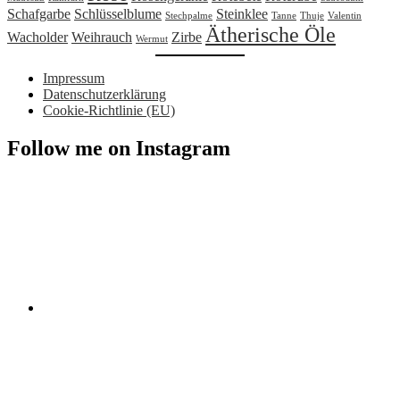
Schafgarbe
Schlüsselblume
Steinklee
Stechpalme
Tanne
Thuje
Valentin
Ätherische Öle
Wacholder
Weihrauch
Zirbe
Wermut
Impressum
Datenschutzerklärung
Cookie-Richtlinie (EU)
Follow me on Instagram