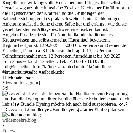
Ringelblume wirkungsvolle Heilsalben und Pflegesalben selbst
herstellst – ganz ohne künstliche Zusätze. Nach einer Einführung in
die Eigenschaften der Kräuter und die Grundlagen der
Salbenherstellung geht es praktisch weiter: Unter fachkundiger
Anleitung stellst du deine eigene Salbe her und erfährst, wie du sie
gezielt bei kleinen Alltagsbeschwerden einsetzen kannst. Ein
Angebot für alle, die sich für Naturheilkunde, traditionelles
Kräuterwissen und selbstgemachte Hausmittel begeistern.
Beginn/Treffpunkt: 12.9.2025, 15:00 Uhr, Vereinsraum Gemeinde
Elsbethen, Dauer ca. 3 h Unkostenbeitrag: € 15,—/Person
Teilnehmeranzahl: max. 12 Personen Anmeldung: bis 9.9.2025,
Tourismusverband Elsbethen, Tel. +43 664 7313 0748,
info@elsbethen.info #kräuter #kräuterkunde #kräuterliebe
#kräuterkurs#salbe #salbenküche
11 Monaten ago
View on Instagram
|
3/9
wildemoehre.blog
•
Follow