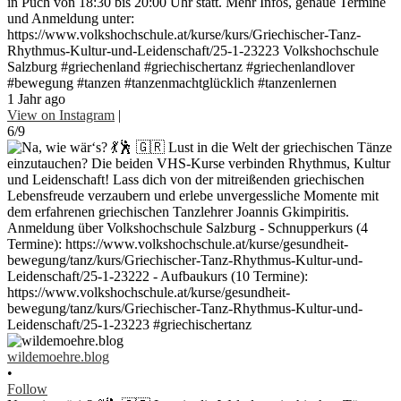
in Puch von 18:30 bis 20:00 Uhr statt. Mehr Infos, genaue Termine
und Anmeldung unter:
https://www.volkshochschule.at/kurse/kurs/Griechischer-Tanz-
Rhythmus-Kultur-und-Leidenschaft/25-1-23223 Volkshochschule
Salzburg #griechenland #griechischertanz #griechenlandlover
#bewegung #tanzen #tanzenmachtglücklich #tanzenlernen
1 Jahr ago
View on Instagram
|
6/9
wildemoehre.blog
•
Follow