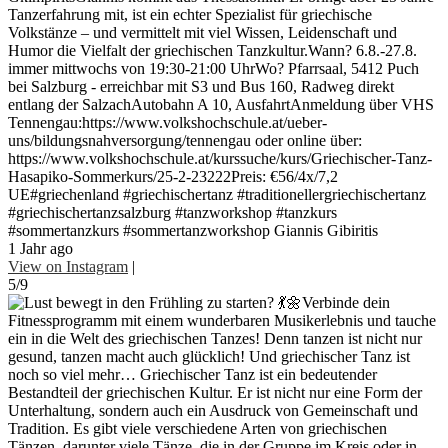
Tanzerfahrung mit, ist ein echter Spezialist für griechische
Volkstänze – und vermittelt mit viel Wissen, Leidenschaft und
Humor die Vielfalt der griechischen Tanzkultur.Wann? 6.8.-27.8.
immer mittwochs von 19:30-21:00 UhrWo? Pfarrsaal, 5412 Puch
bei Salzburg - erreichbar mit S3 und Bus 160, Radweg direkt
entlang der SalzachAutobahn A 10, AusfahrtAnmeldung über VHS
Tennengau:https://www.volkshochschule.at/ueber-
uns/bildungsnahversorgung/tennengau oder online über:
https://www.volkshochschule.at/kurssuche/kurs/Griechischer-Tanz-
Hasapiko-Sommerkurs/25-2-23222Preis: €56/4x/7,2
UE#griechenland #griechischertanz #traditionellergriechischertanz
#griechischertanzsalzburg #tanzworkshop #tanzkurs
#sommertanzkurs #sommertanzworkshop Giannis Gibiritis
1 Jahr ago
View on Instagram
|
5/9