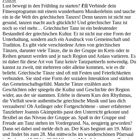
Follow
Lust bewegt in den Frühling zu starten? 💃🌼Verbinde dein
Fitnessprogramm mit einem wunderbaren Musikerlebnis und tauche
ein in die Welt des griechischen Tanzes! Denn tanzen ist nicht nur
gesund, tanzen macht auch glücklich! Und griechischer Tanz ist
noch so viel mehr… Griechischer Tanz ist ein bedeutender
Bestandteil der griechischen Kultur. Er ist nicht nur eine Form der
Unterhaltung, sondern auch ein Ausdruck von Gemeinschaft und
Tradition. Es gibt viele verschiedene Arten von griechischen
Tänzen, darunter viele Tänze, die in der Gruppe im Kreis oder in
Reihen getanzt werden und je nach Region und Anlass variieren. Es
ist daher für diese Art von Tanz kein/e TanzpartnerIn notwendig. Du
kannst zu zweit, mit mehreren oder alleine kommen, wie es dir
beliebt. Griechische Tänze sind oft mit Festen und Feierlichkeiten
verbunden. Sie sind eine Form der sozialen Interaktion und stärken
das Gemeinschaftsgefühl. Manche Tänze erzählen auch
Geschichten oder spiegeln die Kultur und Geschichte der Region
wider, aus der sie stammen. Erlebe in diesem Kurs den Rhythmus,
die Vielfalt sowie authentische griechische Musik und lass dich
verzaubern! Ob Anfänger oder Fortgeschrittene - unser erfahrener
Tanzlehrer Joannis Gkimpiritis passt den Unterricht gekonnt und
flexibel an das Niveau der Gruppe an. Spaß in der Gruppe und
Freude am Tanz stehen im Vordergrund. Na, neugierig geworden?
Dann sei dabei und melde dich an. Der Kurs beginnt am 19. März
und findet bis zum 28. Mai mittwochs im wunderschönen Pfarrsaal