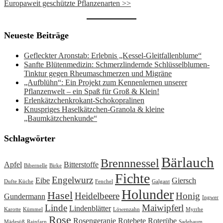
Europaweit geschützte Pflanzenarten >>
Neueste Beiträge
Gefleckter Aronstab: Erlebnis „Kessel-Gleitfallenblume“
Sanfte Blütenmedizin: Schmerzlindernde Schlüsselblumen-
Tinktur gegen Rheumaschmerzen und Migräne
„Aufblühn“: Ein Projekt zum Kennenlernen unserer
Pflanzenwelt – ein Spaß für Groß & Klein!
Erlenkätzchenkrokant-Schokopralinen
Knuspriges Haselkätzchen-Granola & kleine
„Baumkätzchenkunde“
Schlagwörter
Bärlauch
Brennnessel
Apfel
Bitterstoffe
Bibernelle
Birke
Fichte
Engelwurz
Eibe
Giersch
Dufte Küche
Fenchel
Galgant
Holunder
Hasel
Heidelbeere
Honig
Gundermann
Ingwer
Linde
Maiwipferl
Lindenblätter
Karotte
Kümmel
Löwenzahn
Myrrhe
Rose
Rosengeranie
Rotebete
Roterübe
Mädesüß
Rainfarn
Sadebaum