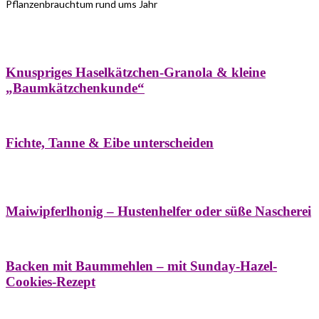
Pflanzenbrauchtum rund ums Jahr
Bäume
Frühling
Wildkräuterküche
Winter
Knuspriges Haselkätzchen-Granola & kleine
„Baumkätzchenkunde“
Bäume
Naturstreifzüge
Pflanzenportrait
Fichte, Tanne & Eibe unterscheiden
Bäume
Frühling
Naschereien
Natur- &
Hausapotheke
Sirupe
Wildkräuterküche
Maiwipferlhonig – Hustenhelfer oder süße Nascherei
Bäume
Frühling
Wildkräuterküche
Backen mit Baummehlen – mit Sunday-Hazel-
Cookies-Rezept
Bäume
Frühling
Heilessige & Essigauszüge
Honig
Natur- &