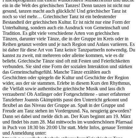
ein in die Welt des griechischen Tanzes! Denn tanzen ist nicht nur
gesund, tanzen macht auch glücklich! Und griechischer Tanz ist
noch so viel mehr… Griechischer Tanz ist ein bedeutender
Bestandteil der griechischen Kultur. Er ist nicht nur eine Form der
Unterhaltung, sondern auch ein Ausdruck von Gemeinschaft und
Tradition. Es gibt viele verschiedene Arten von griechischen
Tänzen, darunter viele Tänze, die in der Gruppe im Kreis oder in
Reihen getanzt werden und je nach Region und Anlass variieren. Es
ist daher für diese Art von Tanz kein/e TanzpartnerIn notwendig. Du
kannst zu zweit, mit mehreren oder alleine kommen, wie es dir
beliebt. Griechische Tänze sind oft mit Festen und Feierlichkeiten
verbunden. Sie sind eine Form der sozialen Interaktion und stärken
das Gemeinschaftsgefühl. Manche Tänze erzählen auch
Geschichten oder spiegeln die Kultur und Geschichte der Region
wider, aus der sie stammen. Erlebe in diesem Kurs den Rhythmus,
die Vielfalt sowie authentische griechische Musik und lass dich
verzaubern! Ob Anfänger oder Fortgeschrittene - unser erfahrener
Tanzlehrer Joannis Gkimpiritis passt den Unterricht gekonnt und
flexibel an das Niveau der Gruppe an. Spaß in der Gruppe und
Freude am Tanz stehen im Vordergrund. Na, neugierig geworden?
Dann sei dabei und melde dich an. Der Kurs beginnt am 19. März
und findet bis zum 28. Mai mittwochs im wunderschönen Pfarrsaal
in Puch von 18:30 bis 20:00 Uhr statt. Mehr Infos, genaue Termine
und Anmeldung unter: