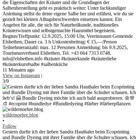
die Eigenschaften der Kräuter und die Grundlagen der
Salbenherstellung geht es praktisch weiter: Unter fachkundiger
Anleitung stellst du deine eigene Salbe her und erfährst, wie du sie
gezielt bei kleinen Alltagsbeschwerden einsetzen kannst. Ein
Angebot für alle, die sich für Naturheilkunde, traditionelles
Kräuterwissen und selbstgemachte Hausmittel begeistern.
Beginn/Treffpunkt: 12.9.2025, 15:00 Uhr, Vereinsraum Gemeinde
Elsbethen, Dauer ca. 3 h Unkostenbeitrag: € 15,—/Person
Teilnehmeranzahl: max. 12 Personen Anmeldung: bis 9.9.2025,
Tourismusverband Elsbethen, Tel. +43 664 7313 0748,
info@elsbethen.info #kräuter #kräuterkunde #kräuterliebe
#kräuterkurs#salbe #salbenküche
11 Monaten ago
View on Instagram
|
3/9
wildemoehre.blog
•
Follow
Gestern durfte ich der lieben Sandra Hauthaler beim Ecoprinting
und Bundle Dyeing mit ihrer Familie über die Schulter schauen. Ich