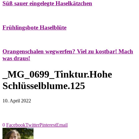
Süß sauer eingelegte Haselkätzchen
Bäume
Frühling
Natur- & Hausapotheke
Naturstreifzüge
Tees
Frühlingsbote Haselblüte
Aroma & Duft
Naturkosmetik
Orangenschalen wegwerfen? Viel zu kostbar! Mach
was draus!
_MG_0699_Tinktur.Hohe
Schlüsselblume.125
10. April 2022
0
Facebook
Twitter
Pinterest
Email