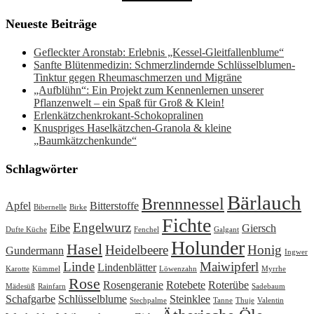
Neueste Beiträge
Gefleckter Aronstab: Erlebnis „Kessel-Gleitfallenblume“
Sanfte Blütenmedizin: Schmerzlindernde Schlüsselblumen-
Tinktur gegen Rheumaschmerzen und Migräne
„Aufblühn“: Ein Projekt zum Kennenlernen unserer
Pflanzenwelt – ein Spaß für Groß & Klein!
Erlenkätzchenkrokant-Schokopralinen
Knuspriges Haselkätzchen-Granola & kleine
„Baumkätzchenkunde“
Schlagwörter
Bärlauch
Brennnessel
Apfel
Bitterstoffe
Bibernelle
Birke
Fichte
Engelwurz
Eibe
Giersch
Dufte Küche
Fenchel
Galgant
Holunder
Hasel
Heidelbeere
Honig
Gundermann
Ingwer
Linde
Maiwipferl
Lindenblätter
Karotte
Kümmel
Löwenzahn
Myrrhe
Rose
Rosengeranie
Rotebete
Roterübe
Mädesüß
Rainfarn
Sadebaum
Schafgarbe
Schlüsselblume
Steinklee
Stechpalme
Tanne
Thuje
Valentin