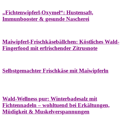
Hausapotheke
Oxymel
Winter
„Fichtenwipferl-Oxymel“: Hustensaft,
Immunbooster & gesunde Nascherei
Aufstriche
Bäume
Frühling
Wildkräuterküche
Maiwipferl-Frischkäsebällchen: Köstliches Wald-
Fingerfood mit erfrischender Zitrusnote
Aufstriche
Bäume
Frühling
Wildkräuterküche
Selbstgemachter Frischkäse mit Maiwipferln
Aroma & Duft
Bäder
Bäume
Natur- &
Hausapotheke
Naturkosmetik
Winter
Wald-Wellness pur: Winterbadesalz mit
Fichtennadeln – wohltuend bei Erkältungen,
Müdigkeit & Muskelverspannungen
Bäume
Beilagen
Konservieren & Würzen
Wildkräuterküche
Winter