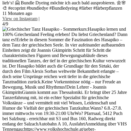
lieb‘s! 🤗 Bundle Dyeing möchte ich auch bald ausprobieren. 🌼🌸
🎨 #ecoprint #bundledye #Bundledyeing #färber #färberpflanzen
11 Monaten ago
View on Instagram
|
4/9