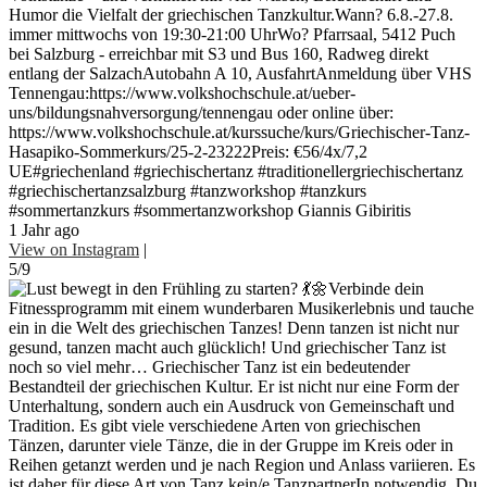
Humor die Vielfalt der griechischen Tanzkultur.Wann? 6.8.-27.8.
immer mittwochs von 19:30-21:00 UhrWo? Pfarrsaal, 5412 Puch
bei Salzburg - erreichbar mit S3 und Bus 160, Radweg direkt
entlang der SalzachAutobahn A 10, AusfahrtAnmeldung über VHS
Tennengau:https://www.volkshochschule.at/ueber-
uns/bildungsnahversorgung/tennengau oder online über:
https://www.volkshochschule.at/kurssuche/kurs/Griechischer-Tanz-
Hasapiko-Sommerkurs/25-2-23222Preis: €56/4x/7,2
UE#griechenland #griechischertanz #traditionellergriechischertanz
#griechischertanzsalzburg #tanzworkshop #tanzkurs
#sommertanzkurs #sommertanzworkshop Giannis Gibiritis
1 Jahr ago
View on Instagram
|
5/9