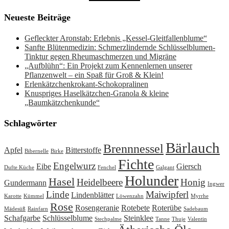
Neueste Beiträge
Gefleckter Aronstab: Erlebnis „Kessel-Gleitfallenblume“
Sanfte Blütenmedizin: Schmerzlindernde Schlüsselblumen-
Tinktur gegen Rheumaschmerzen und Migräne
„Aufblühn“: Ein Projekt zum Kennenlernen unserer
Pflanzenwelt – ein Spaß für Groß & Klein!
Erlenkätzchenkrokant-Schokopralinen
Knuspriges Haselkätzchen-Granola & kleine
„Baumkätzchenkunde“
Schlagwörter
Bärlauch
Brennnessel
Apfel
Bitterstoffe
Bibernelle
Birke
Fichte
Engelwurz
Eibe
Giersch
Dufte Küche
Fenchel
Galgant
Holunder
Hasel
Heidelbeere
Honig
Gundermann
Ingwer
Linde
Maiwipferl
Lindenblätter
Karotte
Kümmel
Löwenzahn
Myrrhe
Rose
Rosengeranie
Rotebete
Roterübe
Mädesüß
Rainfarn
Sadebaum
Schafgarbe
Schlüsselblume
Steinklee
Stechpalme
Tanne
Thuje
Valentin