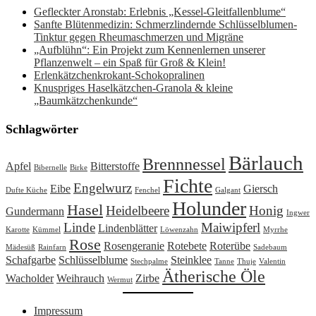
Gefleckter Aronstab: Erlebnis „Kessel-Gleitfallenblume“
Sanfte Blütenmedizin: Schmerzlindernde Schlüsselblumen-
Tinktur gegen Rheumaschmerzen und Migräne
„Aufblühn“: Ein Projekt zum Kennenlernen unserer
Pflanzenwelt – ein Spaß für Groß & Klein!
Erlenkätzchenkrokant-Schokopralinen
Knuspriges Haselkätzchen-Granola & kleine
„Baumkätzchenkunde“
Schlagwörter
Bärlauch
Brennnessel
Apfel
Bitterstoffe
Bibernelle
Birke
Fichte
Engelwurz
Eibe
Giersch
Dufte Küche
Fenchel
Galgant
Holunder
Hasel
Heidelbeere
Honig
Gundermann
Ingwer
Linde
Maiwipferl
Lindenblätter
Karotte
Kümmel
Löwenzahn
Myrrhe
Rose
Rosengeranie
Rotebete
Roterübe
Mädesüß
Rainfarn
Sadebaum
Schafgarbe
Schlüsselblume
Steinklee
Stechpalme
Tanne
Thuje
Valentin
Ätherische Öle
Wacholder
Weihrauch
Zirbe
Wermut
Impressum