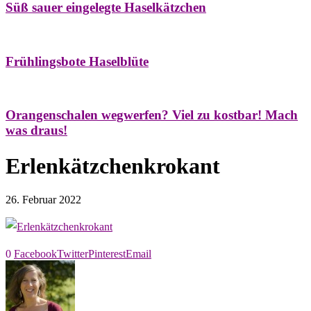
Süß sauer eingelegte Haselkätzchen
Bäume
Frühling
Natur- & Hausapotheke
Naturstreifzüge
Tees
Frühlingsbote Haselblüte
Aroma & Duft
Naturkosmetik
Orangenschalen wegwerfen? Viel zu kostbar! Mach
was draus!
Erlenkätzchenkrokant
26. Februar 2022
0
Facebook
Twitter
Pinterest
Email