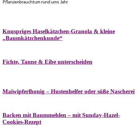
Pflanzenbrauchtum rund ums Jahr
Bäume
Frühling
Wildkräuterküche
Winter
Knuspriges Haselkätzchen-Granola & kleine
„Baumkätzchenkunde“
Bäume
Naturstreifzüge
Pflanzenportrait
Fichte, Tanne & Eibe unterscheiden
Bäume
Frühling
Naschereien
Natur- &
Hausapotheke
Sirupe
Wildkräuterküche
Maiwipferlhonig – Hustenhelfer oder süße Nascherei
Bäume
Frühling
Wildkräuterküche
Backen mit Baummehlen – mit Sunday-Hazel-
Cookies-Rezept
Bäume
Frühling
Heilessige & Essigauszüge
Honig
Natur- &