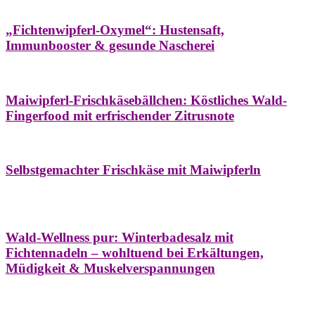
Hausapotheke
Oxymel
Winter
„Fichtenwipferl-Oxymel“: Hustensaft,
Immunbooster & gesunde Nascherei
Aufstriche
Bäume
Frühling
Wildkräuterküche
Maiwipferl-Frischkäsebällchen: Köstliches Wald-
Fingerfood mit erfrischender Zitrusnote
Aufstriche
Bäume
Frühling
Wildkräuterküche
Selbstgemachter Frischkäse mit Maiwipferln
Aroma & Duft
Bäder
Bäume
Natur- &
Hausapotheke
Naturkosmetik
Winter
Wald-Wellness pur: Winterbadesalz mit
Fichtennadeln – wohltuend bei Erkältungen,
Müdigkeit & Muskelverspannungen
Bäume
Beilagen
Konservieren & Würzen
Wildkräuterküche
Winter