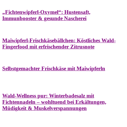
Hausapotheke
Oxymel
Winter
„Fichtenwipferl-Oxymel“: Hustensaft,
Immunbooster & gesunde Nascherei
Aufstriche
Bäume
Frühling
Wildkräuterküche
Maiwipferl-Frischkäsebällchen: Köstliches Wald-
Fingerfood mit erfrischender Zitrusnote
Aufstriche
Bäume
Frühling
Wildkräuterküche
Selbstgemachter Frischkäse mit Maiwipferln
Aroma & Duft
Bäder
Bäume
Natur- &
Hausapotheke
Naturkosmetik
Winter
Wald-Wellness pur: Winterbadesalz mit
Fichtennadeln – wohltuend bei Erkältungen,
Müdigkeit & Muskelverspannungen
Bäume
Beilagen
Konservieren & Würzen
Wildkräuterküche
Winter