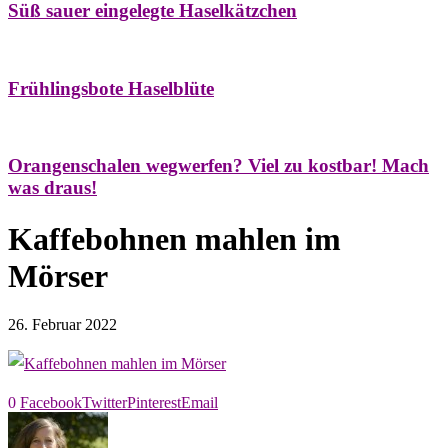
Süß sauer eingelegte Haselkätzchen
Bäume
Frühling
Natur- & Hausapotheke
Naturstreifzüge
Tees
Frühlingsbote Haselblüte
Aroma & Duft
Naturkosmetik
Orangenschalen wegwerfen? Viel zu kostbar! Mach
was draus!
Kaffebohnen mahlen im
Mörser
26. Februar 2022
0
Facebook
Twitter
Pinterest
Email