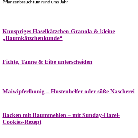
Pflanzenbrauchtum rund ums Jahr
Bäume
Frühling
Wildkräuterküche
Winter
Knuspriges Haselkätzchen-Granola & kleine
„Baumkätzchenkunde“
Bäume
Naturstreifzüge
Pflanzenportrait
Fichte, Tanne & Eibe unterscheiden
Bäume
Frühling
Naschereien
Natur- &
Hausapotheke
Sirupe
Wildkräuterküche
Maiwipferlhonig – Hustenhelfer oder süße Nascherei
Bäume
Frühling
Wildkräuterküche
Backen mit Baummehlen – mit Sunday-Hazel-
Cookies-Rezept
Bäume
Frühling
Heilessige & Essigauszüge
Honig
Natur- &