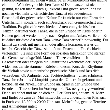
Fitnessprogramm mit einem wunderbaren Musikerlebnis und tauche
ein in die Welt des griechischen Tanzes! Denn tanzen ist nicht nur
gesund, tanzen macht auch glücklich! Und griechischer Tanz ist
noch so viel mehr… Griechischer Tanz ist ein bedeutender
Bestandteil der griechischen Kultur. Er ist nicht nur eine Form der
Unterhaltung, sondern auch ein Ausdruck von Gemeinschaft und
Tradition. Es gibt viele verschiedene Arten von griechischen
Tänzen, darunter viele Tänze, die in der Gruppe im Kreis oder in
Reihen getanzt werden und je nach Region und Anlass variieren. Es
ist daher für diese Art von Tanz kein/e TanzpartnerIn notwendig. Du
kannst zu zweit, mit mehreren oder alleine kommen, wie es dir
beliebt. Griechische Tänze sind oft mit Festen und Feierlichkeiten
verbunden. Sie sind eine Form der sozialen Interaktion und stärken
das Gemeinschaftsgefühl. Manche Tänze erzählen auch
Geschichten oder spiegeln die Kultur und Geschichte der Region
wider, aus der sie stammen. Erlebe in diesem Kurs den Rhythmus,
die Vielfalt sowie authentische griechische Musik und lass dich
verzaubern! Ob Anfänger oder Fortgeschrittene - unser erfahrener
Tanzlehrer Joannis Gkimpiritis passt den Unterricht gekonnt und
flexibel an das Niveau der Gruppe an. Spaß in der Gruppe und
Freude am Tanz stehen im Vordergrund. Na, neugierig geworden?
Dann sei dabei und melde dich an. Der Kurs beginnt am 19. März
und findet bis zum 28. Mai mittwochs im wunderschönen Pfarrsaal
in Puch von 18:30 bis 20:00 Uhr statt. Mehr Infos, genaue Termine
und Anmeldung unter: