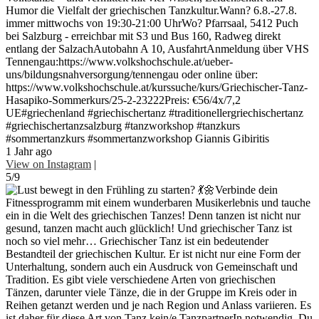
Humor die Vielfalt der griechischen Tanzkultur.Wann? 6.8.-27.8.
immer mittwochs von 19:30-21:00 UhrWo? Pfarrsaal, 5412 Puch
bei Salzburg - erreichbar mit S3 und Bus 160, Radweg direkt
entlang der SalzachAutobahn A 10, AusfahrtAnmeldung über VHS
Tennengau:https://www.volkshochschule.at/ueber-
uns/bildungsnahversorgung/tennengau oder online über:
https://www.volkshochschule.at/kurssuche/kurs/Griechischer-Tanz-
Hasapiko-Sommerkurs/25-2-23222Preis: €56/4x/7,2
UE#griechenland #griechischertanz #traditionellergriechischertanz
#griechischertanzsalzburg #tanzworkshop #tanzkurs
#sommertanzkurs #sommertanzworkshop Giannis Gibiritis
1 Jahr ago
View on Instagram
|
5/9