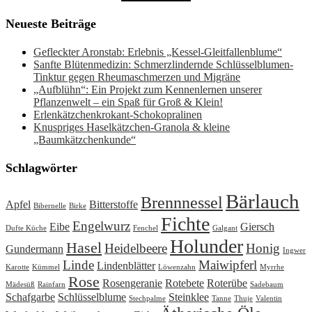
Neueste Beiträge
Gefleckter Aronstab: Erlebnis „Kessel-Gleitfallenblume“
Sanfte Blütenmedizin: Schmerzlindernde Schlüsselblumen-
Tinktur gegen Rheumaschmerzen und Migräne
„Aufblühn“: Ein Projekt zum Kennenlernen unserer
Pflanzenwelt – ein Spaß für Groß & Klein!
Erlenkätzchenkrokant-Schokopralinen
Knuspriges Haselkätzchen-Granola & kleine
„Baumkätzchenkunde“
Schlagwörter
Bärlauch
Brennnessel
Apfel
Bitterstoffe
Bibernelle
Birke
Fichte
Engelwurz
Eibe
Giersch
Dufte Küche
Fenchel
Galgant
Holunder
Hasel
Heidelbeere
Honig
Gundermann
Ingwer
Linde
Maiwipferl
Lindenblätter
Karotte
Kümmel
Löwenzahn
Myrrhe
Rose
Rosengeranie
Rotebete
Roterübe
Mädesüß
Rainfarn
Sadebaum
Schafgarbe
Schlüsselblume
Steinklee
Stechpalme
Tanne
Thuje
Valentin