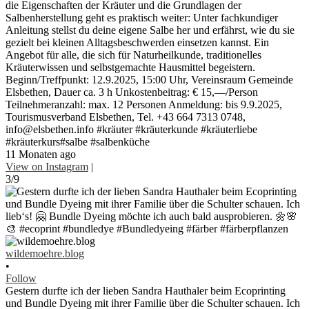
die Eigenschaften der Kräuter und die Grundlagen der
Salbenherstellung geht es praktisch weiter: Unter fachkundiger
Anleitung stellst du deine eigene Salbe her und erfährst, wie du sie
gezielt bei kleinen Alltagsbeschwerden einsetzen kannst. Ein
Angebot für alle, die sich für Naturheilkunde, traditionelles
Kräuterwissen und selbstgemachte Hausmittel begeistern.
Beginn/Treffpunkt: 12.9.2025, 15:00 Uhr, Vereinsraum Gemeinde
Elsbethen, Dauer ca. 3 h Unkostenbeitrag: € 15,—/Person
Teilnehmeranzahl: max. 12 Personen Anmeldung: bis 9.9.2025,
Tourismusverband Elsbethen, Tel. +43 664 7313 0748,
info@elsbethen.info #kräuter #kräuterkunde #kräuterliebe
#kräuterkurs#salbe #salbenküche
11 Monaten ago
View on Instagram
|
3/9
wildemoehre.blog
•
Follow
Gestern durfte ich der lieben Sandra Hauthaler beim Ecoprinting
und Bundle Dyeing mit ihrer Familie über die Schulter schauen. Ich