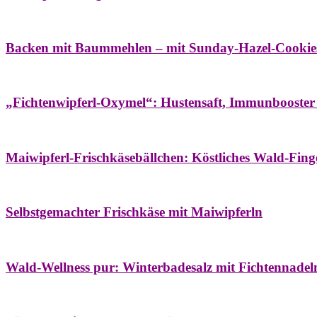
Bäume
Frühling
Wildkräuterküche
Backen mit Baummehlen – mit Sunday-Hazel-Cookie
Bäume
Frühling
Heilessige & Essigauszüge
Honig
Natur- & Hausapoth
„Fichtenwipferl-Oxymel“: Hustensaft, Immunbooster
Aufstriche
Bäume
Frühling
Wildkräuterküche
Maiwipferl-Frischkäsebällchen: Köstliches Wald-Finge
Aufstriche
Bäume
Frühling
Wildkräuterküche
Selbstgemachter Frischkäse mit Maiwipferln
Aroma & Duft
Bäder
Bäume
Natur- & Hausapotheke
Naturkosmetik
Wi
Wald-Wellness pur: Winterbadesalz mit Fichtennade
Bäume
Beilagen
Konservieren & Würzen
Wildkräuterküche
Winter