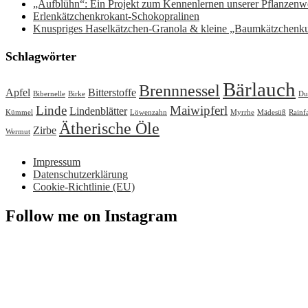
„Aufblühn“: Ein Projekt zum Kennenlernen unserer Pflanzenwe
Erlenkätzchenkrokant-Schokopralinen
Knuspriges Haselkätzchen-Granola & kleine „Baumkätzchenk
Schlagwörter
Bärlauch
Brennnessel
Apfel
Bitterstoffe
Bibernelle
Birke
Du
Linde
Maiwipferl
Lindenblätter
Kümmel
Löwenzahn
Myrrhe
Mädesüß
Rainf
Ätherische Öle
Zirbe
Wermut
Impressum
Datenschutzerklärung
Cookie-Richtlinie (EU)
Follow me on Instagram