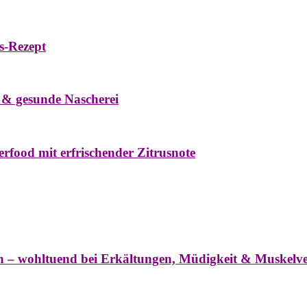
s-Rezept
eke
Oxymel
Winter
 & gesunde Nascherei
rfood mit erfrischender Zitrusnote
nter
ln – wohltuend bei Erkältungen, Müdigkeit & Muskel