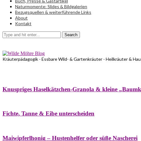
Buch, Presse & Gastartikel
Naturmomente: Slides & Bildgalerien
Bezugsquellen & weiterführende Links
About
Kontakt
Search
Kräuterpädagogik - Essbare Wild- & Gartenkräuter - Heilkräuter & Ha
Bäume
Frühling
Wildkräuterküche
Winter
Knuspriges Haselkätzchen-Granola & kleine „Baum
Bäume
Naturstreifzüge
Pflanzenportrait
Fichte, Tanne & Eibe unterscheiden
Bäume
Frühling
Naschereien
Natur- & Hausapotheke
Sirupe
Wildkräute
Maiwipferlhonig – Hustenhelfer oder süße Nascherei