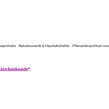
usapotheke - Naturkosmetik & Haushaltshelfer - Pflanzenbrauchtum run
kätzchenkunde“
rküche