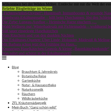
Wilkommen bei der Wilden Möhre. Entdecke mit mir die Welt der ess
Beliebte Blogbeiträge im Winter
„Fichtenwipferl-Oxymel“: Hustensaft, Immunbooster & gesunde Nas
Engelwurz-Erkältungssalbe – hilft beim Durchatmen, löst den Schleim
Die Zirbe: Lungau-Ausflug – Heimische Harze räuchern –...
Wald-Wellness pur: Winterbadesalz mit Fichtennadeln – wohltuend bei
Süß sauer eingelegte Haselkätzchen
Vom Räuchern und von den dunklen Nächten
Das Erkältungs-Quartett: Über Linde, Holunder, Mädesüß & Melisse,.
Mit Barbara schon jetzt den Frühling ins Haus...
Knuspriges Haselkätzchen-Granola & kleine „Baumkätzchenkunde“
Was nährt und schützt in der Erkältungszeit?
Blog
Brauchtum & Jahreskreis
Botanische Reise
Gartenküche
Natur- & Hausapotheke
Naturkosmetik
Räuchern
Wildkräuterküche
ZFL Kräuterpädagogik
Mein Buch “Ganz schön wild”