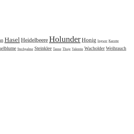
Holunder
Hasel
Heidelbeere
Honig
nn
Ingwer
Karotte
selblume
Steinklee
Wacholder
Weihrauch
Stechpalme
Tanne
Thuje
Valentin