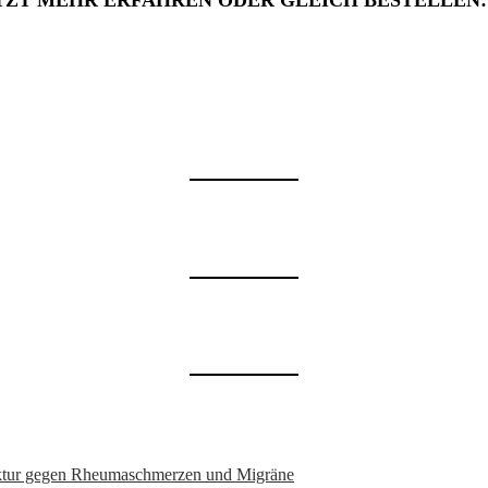
TZT MEHR ERFAHREN ODER GLEICH BESTELLEN
nktur gegen Rheumaschmerzen und Migräne