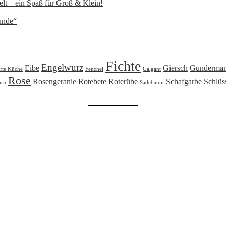
lt – ein Spaß für Groß & Klein!
unde“
Fichte
Engelwurz
Eibe
Giersch
Gunderma
fte Küche
Fenchel
Galgant
Rose
Rosengeranie
Rotebete
Roterübe
Schafgarbe
Schlüs
arn
Sadebaum