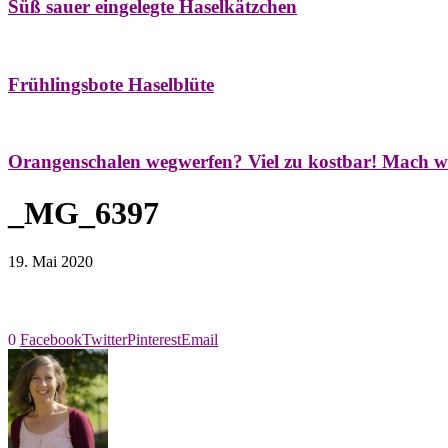
Süß sauer eingelegte Haselkätzchen
Bäume
Frühling
Natur- & Hausapotheke
Naturstreifzüge
Tees
Frühlingsbote Haselblüte
Aroma & Duft
Naturkosmetik
Orangenschalen wegwerfen? Viel zu kostbar! Mach w
_MG_6397
19. Mai 2020
0
Facebook
Twitter
Pinterest
Email