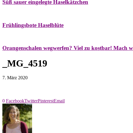
Süß sauer eingelegte Haselkätzchen
Bäume
Frühling
Natur- & Hausapotheke
Naturstreifzüge
Tees
Frühlingsbote Haselblüte
Aroma & Duft
Naturkosmetik
Orangenschalen wegwerfen? Viel zu kostbar! Mach w
_MG_4519
7. März 2020
0
Facebook
Twitter
Pinterest
Email