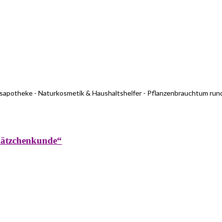
usapotheke - Naturkosmetik & Haushaltshelfer - Pflanzenbrauchtum run
kätzchenkunde“
rküche