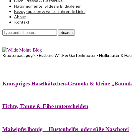
Buch, Presse & Gastartikel
Naturmomente: Slides & Bildgalerien
Bezugsquellen & weiterführende Links
About
Kontakt
Search
Kräuterpädagogik - Essbare Wild- & Gartenkräuter - Heilkräuter & Ha
Bäume
Frühling
Wildkräuterküche
Winter
Knuspriges Haselkätzchen-Granola & kleine „Baum
Bäume
Naturstreifzüge
Pflanzenportrait
Fichte, Tanne & Eibe unterscheiden
Bäume
Frühling
Naschereien
Natur- & Hausapotheke
Sirupe
Wildkräute
Maiwipferlhonig – Hustenhelfer oder süße Nascherei