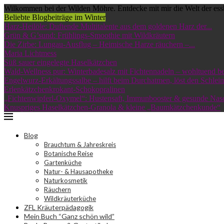
Wilkommen bei der Wilden Möhre. Entdecke mit mir die Welt der ess
Beliebte Blogbeiträge im Winter
Harz-Heilöle: Duftende Multitalente aus dem goldenen Harz der...
Grün & G’sund: Frühlings-Smoothie mit Wildkräutern
Die Zirbe: Lungau-Ausflug – Heimische Harze räuchern –...
Maria Lichtmess
Süß sauer eingelegte Haselkätzchen
Wald-Wellness pur: Winterbadesalz mit Fichtennadeln – wohltuend bei
Engelwurz-Erkältungssalbe – hilft beim Durchatmen, löst den Schleim
Erlenkätzchenkrokant-Schokopralinen
„Fichtenwipferl-Oxymel“: Hustensaft, Immunbooster & gesunde Nas
Knuspriges Haselkätzchen-Granola & kleine „Baumkätzchenkunde“
Blog
Brauchtum & Jahreskreis
Botanische Reise
Gartenküche
Natur- & Hausapotheke
Naturkosmetik
Räuchern
Wildkräuterküche
ZFL Kräuterpädagogik
Mein Buch “Ganz schön wild”