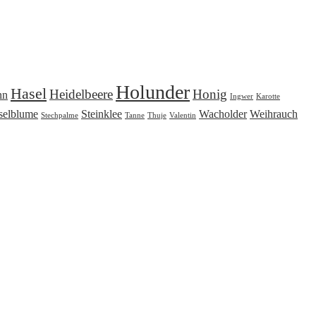
Holunder
Hasel
Heidelbeere
Honig
nn
Ingwer
Karotte
selblume
Steinklee
Wacholder
Weihrauch
Stechpalme
Tanne
Thuje
Valentin