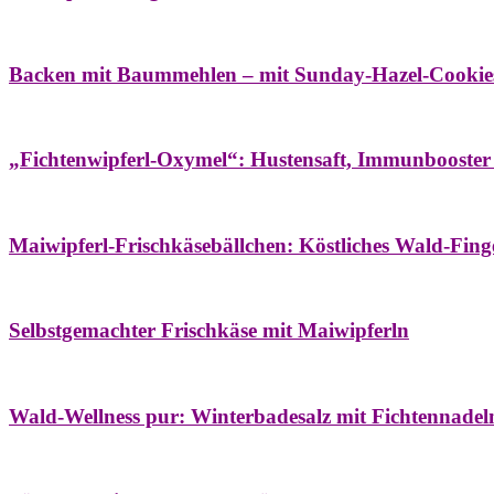
Bäume
Frühling
Wildkräuterküche
Backen mit Baummehlen – mit Sunday-Hazel-Cookie
Bäume
Frühling
Heilessige & Essigauszüge
Honig
Natur- & Hausapoth
„Fichtenwipferl-Oxymel“: Hustensaft, Immunbooster
Aufstriche
Bäume
Frühling
Wildkräuterküche
Maiwipferl-Frischkäsebällchen: Köstliches Wald-Finge
Aufstriche
Bäume
Frühling
Wildkräuterküche
Selbstgemachter Frischkäse mit Maiwipferln
Aroma & Duft
Bäder
Bäume
Natur- & Hausapotheke
Naturkosmetik
Wi
Wald-Wellness pur: Winterbadesalz mit Fichtennade
Bäume
Beilagen
Konservieren & Würzen
Wildkräuterküche
Winter