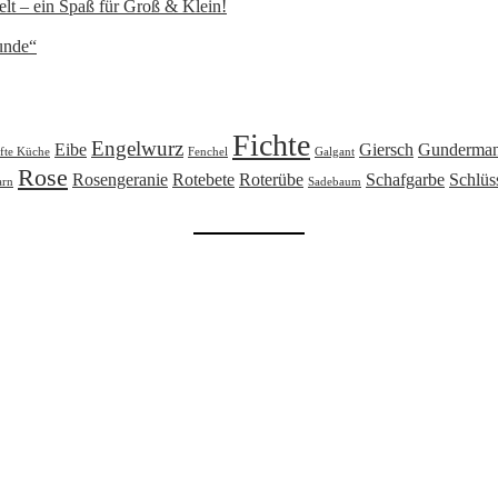
lt – ein Spaß für Groß & Klein!
unde“
Fichte
Engelwurz
Eibe
Giersch
Gunderma
fte Küche
Fenchel
Galgant
Rose
Rosengeranie
Rotebete
Roterübe
Schafgarbe
Schlüs
arn
Sadebaum