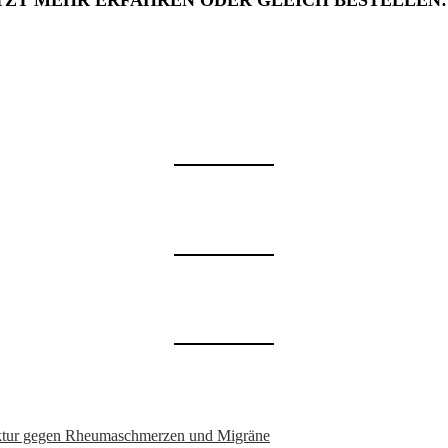
TZT MEHR ERFAHREN ODER GLEICH BESTELLEN
nktur gegen Rheumaschmerzen und Migräne