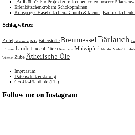
„Aufblühn“: Ein Projekt zum Kennenlernen unserer Pflanzenwe
Erlenkätzchenkrokant-Schokopralinen
Knuspriges Haselkätzchen-Granola & kleine „Baumkätzchenk
Schlagwörter
Bärlauch
Brennnessel
Apfel
Bitterstoffe
Bibernelle
Birke
Du
Linde
Maiwipferl
Lindenblätter
Kümmel
Löwenzahn
Myrrhe
Mädesüß
Rainf
Ätherische Öle
Zirbe
Wermut
Impressum
Datenschutzerklärung
Cookie-Richtlinie (EU)
Follow me on Instagram