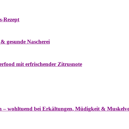
s-Rezept
eke
Oxymel
Winter
 & gesunde Nascherei
rfood mit erfrischender Zitrusnote
nter
ln – wohltuend bei Erkältungen, Müdigkeit & Muskel