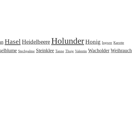
Holunder
Hasel
Heidelbeere
Honig
nn
Ingwer
Karotte
selblume
Steinklee
Wacholder
Weihrauch
Stechpalme
Tanne
Thuje
Valentin