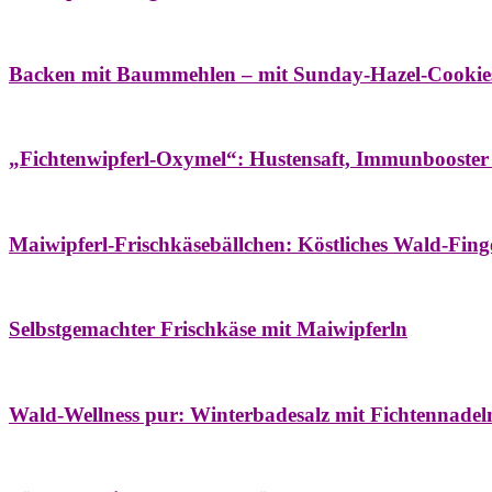
Bäume
Frühling
Wildkräuterküche
Backen mit Baummehlen – mit Sunday-Hazel-Cookie
Bäume
Frühling
Heilessige & Essigauszüge
Honig
Natur- & Hausapoth
„Fichtenwipferl-Oxymel“: Hustensaft, Immunbooster
Aufstriche
Bäume
Frühling
Wildkräuterküche
Maiwipferl-Frischkäsebällchen: Köstliches Wald-Finge
Aufstriche
Bäume
Frühling
Wildkräuterküche
Selbstgemachter Frischkäse mit Maiwipferln
Aroma & Duft
Bäder
Bäume
Natur- & Hausapotheke
Naturkosmetik
Wi
Wald-Wellness pur: Winterbadesalz mit Fichtennade
Bäume
Beilagen
Konservieren & Würzen
Wildkräuterküche
Winter