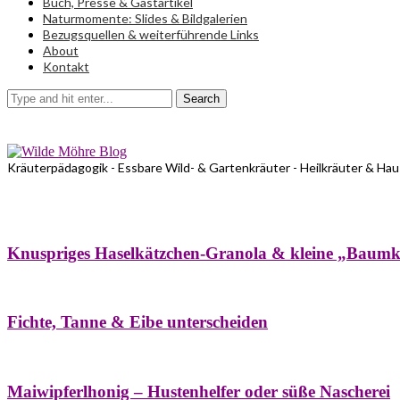
Buch, Presse & Gastartikel
Naturmomente: Slides & Bildgalerien
Bezugsquellen & weiterführende Links
About
Kontakt
Search
Kräuterpädagogik - Essbare Wild- & Gartenkräuter - Heilkräuter & Ha
Bäume
Frühling
Wildkräuterküche
Winter
Knuspriges Haselkätzchen-Granola & kleine „Baum
Bäume
Naturstreifzüge
Pflanzenportrait
Fichte, Tanne & Eibe unterscheiden
Bäume
Frühling
Naschereien
Natur- & Hausapotheke
Sirupe
Wildkräute
Maiwipferlhonig – Hustenhelfer oder süße Nascherei