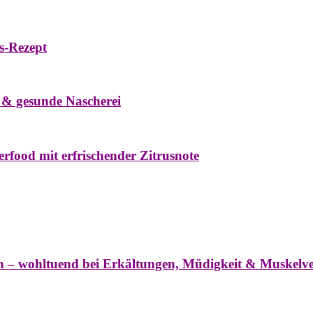
s-Rezept
eke
Oxymel
Winter
 & gesunde Nascherei
rfood mit erfrischender Zitrusnote
nter
ln – wohltuend bei Erkältungen, Müdigkeit & Muskel