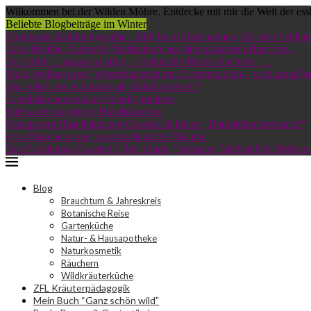
Wilkommen bei der Wilden Möhre. Entdecke mit mir die Welt der ess
Beliebte Blogbeiträge im Winter
Engelwurz-Erkältungssalbe – hilft beim Durchatmen, löst den Schleim
Harz-Heilöle: Duftende Multitalente aus dem goldenen Harz der...
Die Zirbe: Lungau-Ausflug – Heimische Harze räuchern –...
Wald-Wellness pur: Winterbadesalz mit Fichtennadeln – wohltuend bei
Was nährt und schützt in der Erkältungszeit?
Erlenkätzchenkrokant-Schokopralinen
Süß sauer eingelegte Haselkätzchen
Knuspriges Haselkätzchen-Granola & kleine „Baumkätzchenkunde“
Vom Räuchern und von den dunklen Nächten
Das Erkältungs-Quartett: Über Linde, Holunder, Mädesüß & Melisse,.
Blog
Brauchtum & Jahreskreis
Botanische Reise
Gartenküche
Natur- & Hausapotheke
Naturkosmetik
Räuchern
Wildkräuterküche
ZFL Kräuterpädagogik
Mein Buch “Ganz schön wild”