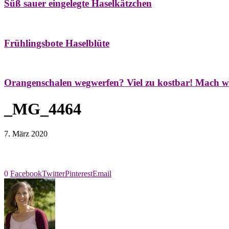
Süß sauer eingelegte Haselkätzchen
Bäume
Frühling
Natur- & Hausapotheke
Naturstreifzüge
Tees
Frühlingsbote Haselblüte
Aroma & Duft
Naturkosmetik
Orangenschalen wegwerfen? Viel zu kostbar! Mach w
_MG_4464
7. März 2020
0
Facebook
Twitter
Pinterest
Email