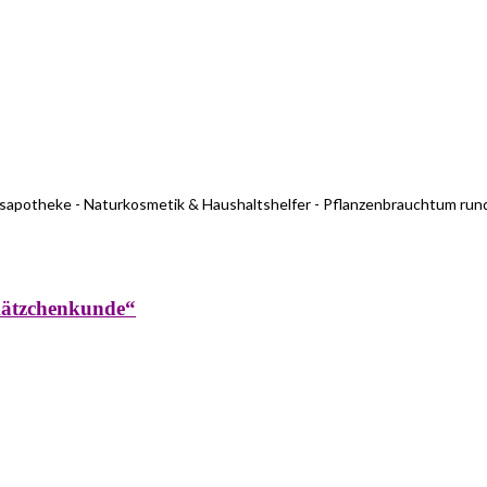
usapotheke - Naturkosmetik & Haushaltshelfer - Pflanzenbrauchtum run
kätzchenkunde“
rküche