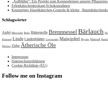
„Aufblühn“: Ein Projekt zum Kennenlernen unserer Pflanzenwe
Erlenkätzchenkrokant-Schokopralinen
Knuspriges Haselkätzchen-Granola & kleine „Baumkätzchenk
Schlagwörter
Bärlauch
Brennnessel
Apfel
Bitterstoffe
Bibernelle
Birke
Du
Linde
Maiwipferl
Lindenblätter
Kümmel
Löwenzahn
Myrrhe
Mädesüß
Rainf
Ätherische Öle
Zirbe
Wermut
Impressum
Datenschutzerklärung
Cookie-Richtlinie (EU)
Follow me on Instagram