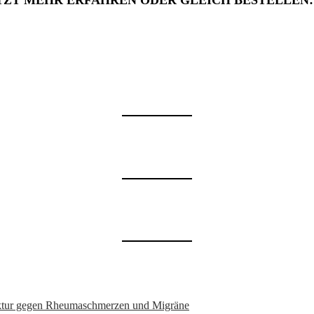
TZT MEHR ERFAHREN ODER GLEICH BESTELLEN
nktur gegen Rheumaschmerzen und Migräne