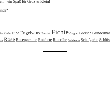
lt – ein Spaß für Groß & Klein!
unde“
Fichte
Engelwurz
Eibe
Giersch
Gunderma
fte Küche
Fenchel
Galgant
Rose
Rosengeranie
Rotebete
Roterübe
Schafgarbe
Schlüs
arn
Sadebaum