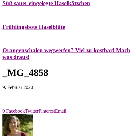
Süß sauer eingelegte Haselkätzchen
Bäume
Frühling
Natur- & Hausapotheke
Naturstreifzüge
Tees
Frühlingsbote Haselblüte
Aroma & Duft
Naturkosmetik
Orangenschalen wegwerfen? Viel zu kostbar! Mach
was draus!
_MG_4858
9. Februar 2020
0
Facebook
Twitter
Pinterest
Email