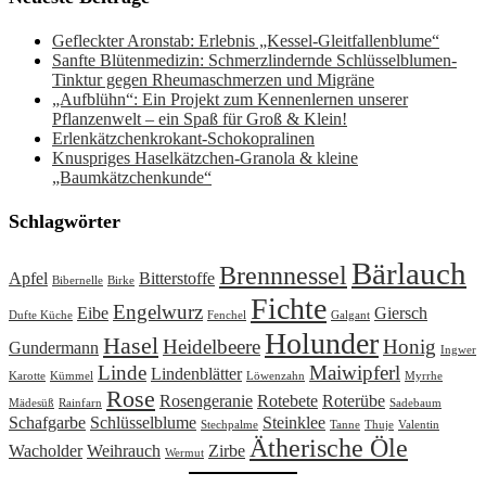
Gefleckter Aronstab: Erlebnis „Kessel-Gleitfallenblume“
Sanfte Blütenmedizin: Schmerzlindernde Schlüsselblumen-
Tinktur gegen Rheumaschmerzen und Migräne
„Aufblühn“: Ein Projekt zum Kennenlernen unserer
Pflanzenwelt – ein Spaß für Groß & Klein!
Erlenkätzchenkrokant-Schokopralinen
Knuspriges Haselkätzchen-Granola & kleine
„Baumkätzchenkunde“
Schlagwörter
Bärlauch
Brennnessel
Apfel
Bitterstoffe
Bibernelle
Birke
Fichte
Engelwurz
Eibe
Giersch
Dufte Küche
Fenchel
Galgant
Holunder
Hasel
Heidelbeere
Honig
Gundermann
Ingwer
Linde
Maiwipferl
Lindenblätter
Karotte
Kümmel
Löwenzahn
Myrrhe
Rose
Rosengeranie
Rotebete
Roterübe
Mädesüß
Rainfarn
Sadebaum
Schafgarbe
Schlüsselblume
Steinklee
Stechpalme
Tanne
Thuje
Valentin
Ätherische Öle
Wacholder
Weihrauch
Zirbe
Wermut