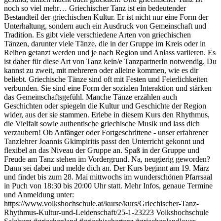
noch so viel mehr… Griechischer Tanz ist ein bedeutender
Bestandteil der griechischen Kultur. Er ist nicht nur eine Form der
Unterhaltung, sondern auch ein Ausdruck von Gemeinschaft und
Tradition. Es gibt viele verschiedene Arten von griechischen
Tänzen, darunter viele Tänze, die in der Gruppe im Kreis oder in
Reihen getanzt werden und je nach Region und Anlass variieren. Es
ist daher für diese Art von Tanz kein/e TanzpartnerIn notwendig. Du
kannst zu zweit, mit mehreren oder alleine kommen, wie es dir
beliebt. Griechische Tänze sind oft mit Festen und Feierlichkeiten
verbunden. Sie sind eine Form der sozialen Interaktion und stärken
das Gemeinschaftsgefühl. Manche Tänze erzählen auch
Geschichten oder spiegeln die Kultur und Geschichte der Region
wider, aus der sie stammen. Erlebe in diesem Kurs den Rhythmus,
die Vielfalt sowie authentische griechische Musik und lass dich
verzaubern! Ob Anfänger oder Fortgeschrittene - unser erfahrener
Tanzlehrer Joannis Gkimpiritis passt den Unterricht gekonnt und
flexibel an das Niveau der Gruppe an. Spaß in der Gruppe und
Freude am Tanz stehen im Vordergrund. Na, neugierig geworden?
Dann sei dabei und melde dich an. Der Kurs beginnt am 19. März
und findet bis zum 28. Mai mittwochs im wunderschönen Pfarrsaal
in Puch von 18:30 bis 20:00 Uhr statt. Mehr Infos, genaue Termine
und Anmeldung unter:
https://www.volkshochschule.at/kurse/kurs/Griechischer-Tanz-
Rhythmus-Kultur-und-Leidenschaft/25-1-23223 Volkshochschule