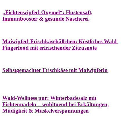
Hausapotheke
Oxymel
Winter
„Fichtenwipferl-Oxymel“: Hustensaft,
Immunbooster & gesunde Nascherei
Aufstriche
Bäume
Frühling
Wildkräuterküche
Maiwipferl-Frischkäsebällchen: Köstliches Wald-
Fingerfood mit erfrischender Zitrusnote
Aufstriche
Bäume
Frühling
Wildkräuterküche
Selbstgemachter Frischkäse mit Maiwipferln
Aroma & Duft
Bäder
Bäume
Natur- &
Hausapotheke
Naturkosmetik
Winter
Wald-Wellness pur: Winterbadesalz mit
Fichtennadeln – wohltuend bei Erkältungen,
Müdigkeit & Muskelverspannungen
Bäume
Beilagen
Konservieren & Würzen
Wildkräuterküche
Winter