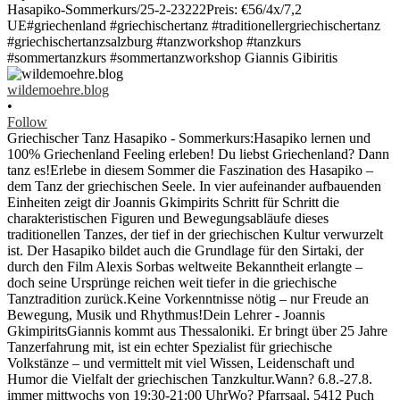
wildemoehre.blog
•
Follow
Griechischer Tanz Hasapiko - Sommerkurs:Hasapiko lernen und
100% Griechenland Feeling erleben! Du liebst Griechenland? Dann
tanz es!Erlebe in diesem Sommer die Faszination des Hasapiko –
dem Tanz der griechischen Seele. In vier aufeinander aufbauenden
Einheiten zeigt dir Joannis Gkimpirits Schritt für Schritt die
charakteristischen Figuren und Bewegungsabläufe dieses
traditionellen Tanzes, der tief in der griechischen Kultur verwurzelt
ist. Der Hasapiko bildet auch die Grundlage für den Sirtaki, der
durch den Film Alexis Sorbas weltweite Bekanntheit erlangte –
doch seine Ursprünge reichen weit tiefer in die griechische
Tanztradition zurück.Keine Vorkenntnisse nötig – nur Freude an
Bewegung, Musik und Rhythmus!Dein Lehrer - Joannis
GkimpiritsGiannis kommt aus Thessaloniki. Er bringt über 25 Jahre
Tanzerfahrung mit, ist ein echter Spezialist für griechische
Volkstänze – und vermittelt mit viel Wissen, Leidenschaft und
Humor die Vielfalt der griechischen Tanzkultur.Wann? 6.8.-27.8.
immer mittwochs von 19:30-21:00 UhrWo? Pfarrsaal, 5412 Puch