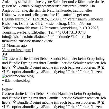
Anleitung stellst du deine eigene Salbe her und erfährst, wie du sie
gezielt bei kleinen Alltagsbeschwerden einsetzen kannst. Ein
Angebot für alle, die sich für Naturheilkunde, traditionelles
Kräuterwissen und selbstgemachte Hausmittel begeistern.
Beginn/Treffpunkt: 12.9.2025, 15:00 Uhr, Vereinsraum Gemeinde
Elsbethen, Dauer ca. 3 h Unkostenbeitrag: € 15,—/Person
Teilnehmeranzahl: max. 12 Personen Anmeldung: bis 9.9.2025,
Tourismusverband Elsbethen, Tel. +43 664 7313 0748,
info@elsbethen.info #kräuter #kräuterkunde #kräuterliebe
#kräuterkurs#salbe #salbenküche
11 Monaten ago
View on Instagram
|
3/9
wildemoehre.blog
•
Follow
Gestern durfte ich der lieben Sandra Hauthaler beim Ecoprinting
und Bundle Dyeing mit ihrer Familie über die Schulter schauen. Ich
lieb‘s! 🤗 Bundle Dyeing möchte ich auch bald ausprobieren. 🌼🌸
🎨 #ecoprint #bundledye #Bundledyeing #färber #färberpflanzen