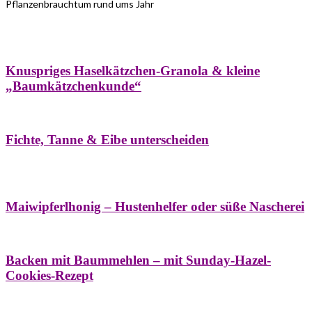
Pflanzenbrauchtum rund ums Jahr
Bäume
Frühling
Wildkräuterküche
Winter
Knuspriges Haselkätzchen-Granola & kleine
„Baumkätzchenkunde“
Bäume
Naturstreifzüge
Pflanzenportrait
Fichte, Tanne & Eibe unterscheiden
Bäume
Frühling
Naschereien
Natur- &
Hausapotheke
Sirupe
Wildkräuterküche
Maiwipferlhonig – Hustenhelfer oder süße Nascherei
Bäume
Frühling
Wildkräuterküche
Backen mit Baummehlen – mit Sunday-Hazel-
Cookies-Rezept
Bäume
Frühling
Heilessige & Essigauszüge
Honig
Natur- &