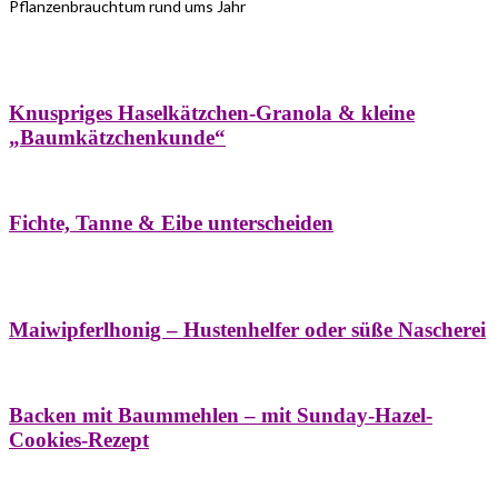
Pflanzenbrauchtum rund ums Jahr
Bäume
Frühling
Wildkräuterküche
Winter
Knuspriges Haselkätzchen-Granola & kleine
„Baumkätzchenkunde“
Bäume
Naturstreifzüge
Pflanzenportrait
Fichte, Tanne & Eibe unterscheiden
Bäume
Frühling
Naschereien
Natur- &
Hausapotheke
Sirupe
Wildkräuterküche
Maiwipferlhonig – Hustenhelfer oder süße Nascherei
Bäume
Frühling
Wildkräuterküche
Backen mit Baummehlen – mit Sunday-Hazel-
Cookies-Rezept
Bäume
Frühling
Heilessige & Essigauszüge
Honig
Natur- &