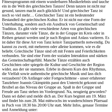
Fitnessprogramm mit einem wunderbaren Musikerlebnis und tauche
ein in die Welt des griechischen Tanzes! Denn tanzen ist nicht nur
gesund, tanzen macht auch glücklich! Und griechischer Tanz ist
noch so viel mehr… Griechischer Tanz ist ein bedeutender
Bestandteil der griechischen Kultur. Er ist nicht nur eine Form der
Unterhaltung, sondern auch ein Ausdruck von Gemeinschaft und
Tradition. Es gibt viele verschiedene Arten von griechischen
Tänzen, darunter viele Tänze, die in der Gruppe im Kreis oder in
Reihen getanzt werden und je nach Region und Anlass variieren. Es
ist daher für diese Art von Tanz kein/e TanzpartnerIn notwendig. Du
kannst zu zweit, mit mehreren oder alleine kommen, wie es dir
beliebt. Griechische Tänze sind oft mit Festen und Feierlichkeiten
verbunden. Sie sind eine Form der sozialen Interaktion und stärken
das Gemeinschaftsgefühl. Manche Tänze erzählen auch
Geschichten oder spiegeln die Kultur und Geschichte der Region
wider, aus der sie stammen. Erlebe in diesem Kurs den Rhythmus,
die Vielfalt sowie authentische griechische Musik und lass dich
verzaubern! Ob Anfänger oder Fortgeschrittene - unser erfahrener
Tanzlehrer Joannis Gkimpiritis passt den Unterricht gekonnt und
flexibel an das Niveau der Gruppe an. Spaß in der Gruppe und
Freude am Tanz stehen im Vordergrund. Na, neugierig geworden?
Dann sei dabei und melde dich an. Der Kurs beginnt am 19. März
und findet bis zum 28. Mai mittwochs im wunderschönen Pfarrsaal
in Puch von 18:30 bis 20:00 Uhr statt. Mehr Infos, genaue Termine
und Anmeldung unter: