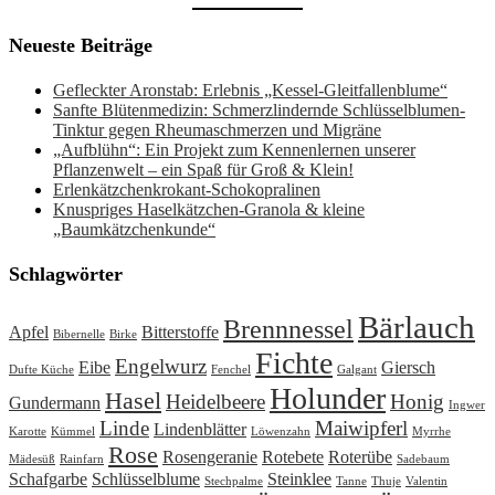
Neueste Beiträge
Gefleckter Aronstab: Erlebnis „Kessel-Gleitfallenblume“
Sanfte Blütenmedizin: Schmerzlindernde Schlüsselblumen-
Tinktur gegen Rheumaschmerzen und Migräne
„Aufblühn“: Ein Projekt zum Kennenlernen unserer
Pflanzenwelt – ein Spaß für Groß & Klein!
Erlenkätzchenkrokant-Schokopralinen
Knuspriges Haselkätzchen-Granola & kleine
„Baumkätzchenkunde“
Schlagwörter
Bärlauch
Brennnessel
Apfel
Bitterstoffe
Bibernelle
Birke
Fichte
Engelwurz
Eibe
Giersch
Dufte Küche
Fenchel
Galgant
Holunder
Hasel
Heidelbeere
Honig
Gundermann
Ingwer
Linde
Maiwipferl
Lindenblätter
Karotte
Kümmel
Löwenzahn
Myrrhe
Rose
Rosengeranie
Rotebete
Roterübe
Mädesüß
Rainfarn
Sadebaum
Schafgarbe
Schlüsselblume
Steinklee
Stechpalme
Tanne
Thuje
Valentin