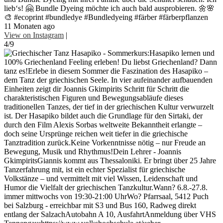
lieb‘s! 🤗 Bundle Dyeing möchte ich auch bald ausprobieren. 🌼🌸
🎨 #ecoprint #bundledye #Bundledyeing #färber #färberpflanzen
11 Monaten ago
View on Instagram
|
4/9