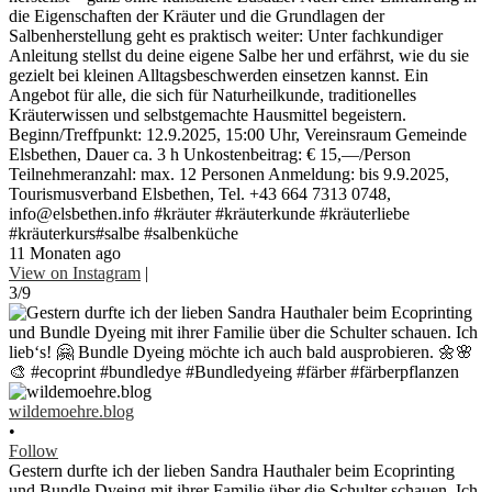
die Eigenschaften der Kräuter und die Grundlagen der
Salbenherstellung geht es praktisch weiter: Unter fachkundiger
Anleitung stellst du deine eigene Salbe her und erfährst, wie du sie
gezielt bei kleinen Alltagsbeschwerden einsetzen kannst. Ein
Angebot für alle, die sich für Naturheilkunde, traditionelles
Kräuterwissen und selbstgemachte Hausmittel begeistern.
Beginn/Treffpunkt: 12.9.2025, 15:00 Uhr, Vereinsraum Gemeinde
Elsbethen, Dauer ca. 3 h Unkostenbeitrag: € 15,—/Person
Teilnehmeranzahl: max. 12 Personen Anmeldung: bis 9.9.2025,
Tourismusverband Elsbethen, Tel. +43 664 7313 0748,
info@elsbethen.info #kräuter #kräuterkunde #kräuterliebe
#kräuterkurs#salbe #salbenküche
11 Monaten ago
View on Instagram
|
3/9
wildemoehre.blog
•
Follow
Gestern durfte ich der lieben Sandra Hauthaler beim Ecoprinting
und Bundle Dyeing mit ihrer Familie über die Schulter schauen. Ich