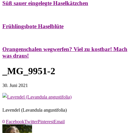
Süß sauer eingelegte Haselkätzchen
Bäume
Frühling
Natur- & Hausapotheke
Naturstreifzüge
Tees
Frühlingsbote Haselblüte
Aroma & Duft
Naturkosmetik
Orangenschalen wegwerfen? Viel zu kostbar! Mach
was draus!
_MG_9951-2
30. Juni 2021
Lavendel (Lavandula angustifolia)
0
Facebook
Twitter
Pinterest
Email