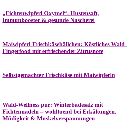
Hausapotheke
Oxymel
Winter
„Fichtenwipferl-Oxymel“: Hustensaft,
Immunbooster & gesunde Nascherei
Aufstriche
Bäume
Frühling
Wildkräuterküche
Maiwipferl-Frischkäsebällchen: Köstliches Wald-
Fingerfood mit erfrischender Zitrusnote
Aufstriche
Bäume
Frühling
Wildkräuterküche
Selbstgemachter Frischkäse mit Maiwipferln
Aroma & Duft
Bäder
Bäume
Natur- &
Hausapotheke
Naturkosmetik
Winter
Wald-Wellness pur: Winterbadesalz mit
Fichtennadeln – wohltuend bei Erkältungen,
Müdigkeit & Muskelverspannungen
Bäume
Beilagen
Konservieren & Würzen
Wildkräuterküche
Winter