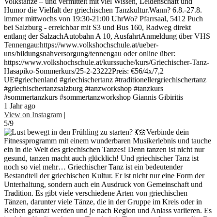
Volkstänze – und vermittelt mit viel Wissen, Leidenschaft und
Humor die Vielfalt der griechischen Tanzkultur.Wann? 6.8.-27.8.
immer mittwochs von 19:30-21:00 UhrWo? Pfarrsaal, 5412 Puch
bei Salzburg - erreichbar mit S3 und Bus 160, Radweg direkt
entlang der SalzachAutobahn A 10, AusfahrtAnmeldung über VHS
Tennengau:https://www.volkshochschule.at/ueber-
uns/bildungsnahversorgung/tennengau oder online über:
https://www.volkshochschule.at/kurssuche/kurs/Griechischer-Tanz-
Hasapiko-Sommerkurs/25-2-23222Preis: €56/4x/7,2
UE#griechenland #griechischertanz #traditionellergriechischertanz
#griechischertanzsalzburg #tanzworkshop #tanzkurs
#sommertanzkurs #sommertanzworkshop Giannis Gibiritis
1 Jahr ago
View on Instagram
|
5/9