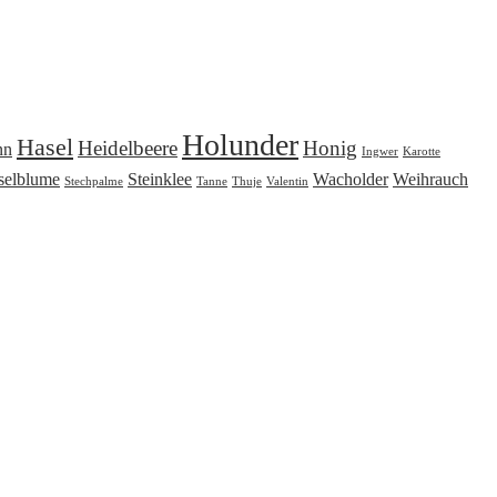
Holunder
Hasel
Heidelbeere
Honig
nn
Ingwer
Karotte
selblume
Steinklee
Wacholder
Weihrauch
Stechpalme
Tanne
Thuje
Valentin