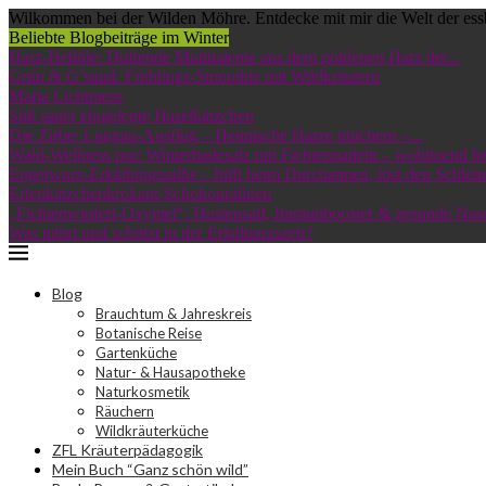
Wilkommen bei der Wilden Möhre. Entdecke mit mir die Welt der ess
Beliebte Blogbeiträge im Winter
Harz-Heilöle: Duftende Multitalente aus dem goldenen Harz der...
Grün & G’sund: Frühlings-Smoothie mit Wildkräutern
Maria Lichtmess
Süß sauer eingelegte Haselkätzchen
Die Zirbe: Lungau-Ausflug – Heimische Harze räuchern –...
Wald-Wellness pur: Winterbadesalz mit Fichtennadeln – wohltuend bei
Engelwurz-Erkältungssalbe – hilft beim Durchatmen, löst den Schleim
Erlenkätzchenkrokant-Schokopralinen
„Fichtenwipferl-Oxymel“: Hustensaft, Immunbooster & gesunde Nas
Was nährt und schützt in der Erkältungszeit?
Blog
Brauchtum & Jahreskreis
Botanische Reise
Gartenküche
Natur- & Hausapotheke
Naturkosmetik
Räuchern
Wildkräuterküche
ZFL Kräuterpädagogik
Mein Buch “Ganz schön wild”