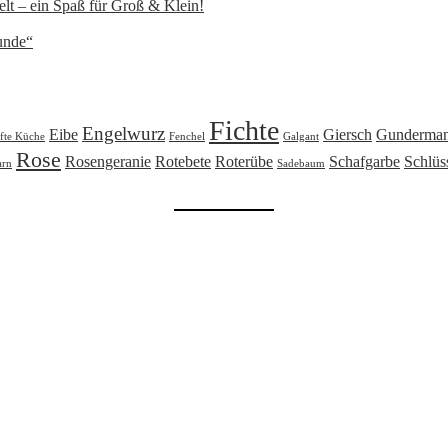
lt – ein Spaß für Groß & Klein!
unde“
Fichte
Engelwurz
Eibe
Giersch
Gunderma
fte Küche
Fenchel
Galgant
Rose
Rosengeranie
Rotebete
Roterübe
Schafgarbe
Schlüs
arn
Sadebaum