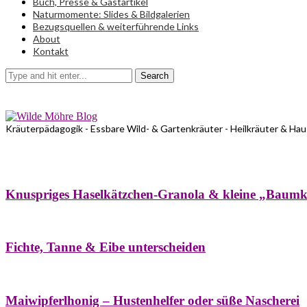
Buch, Presse & Gastartikel
Naturmomente: Slides & Bildgalerien
Bezugsquellen & weiterführende Links
About
Kontakt
Search
Kräuterpädagogik - Essbare Wild- & Gartenkräuter - Heilkräuter & Ha
Bäume
Frühling
Wildkräuterküche
Winter
Knuspriges Haselkätzchen-Granola & kleine „Baum
Bäume
Naturstreifzüge
Pflanzenportrait
Fichte, Tanne & Eibe unterscheiden
Bäume
Frühling
Naschereien
Natur- & Hausapotheke
Sirupe
Wildkräute
Maiwipferlhonig – Hustenhelfer oder süße Nascherei