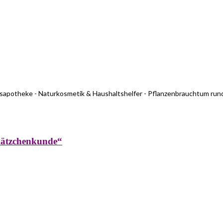
usapotheke - Naturkosmetik & Haushaltshelfer - Pflanzenbrauchtum run
kätzchenkunde“
rküche