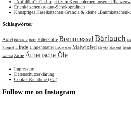
„Aufblühn“: Ein Projekt zum Kennenlernen unserer Pflanzenwe
Erlenkätzchenkrokant-Schokopralinen
Knuspriges Haselkätzchen-Granola & kleine „Baumkätzchenk
Schlagwörter
Bärlauch
Brennnessel
Apfel
Bitterstoffe
Bibernelle
Birke
Du
Linde
Maiwipferl
Lindenblätter
Kümmel
Löwenzahn
Myrrhe
Mädesüß
Rainf
Ätherische Öle
Zirbe
Wermut
Impressum
Datenschutzerklärung
Cookie-Richtlinie (EU)
Follow me on Instagram