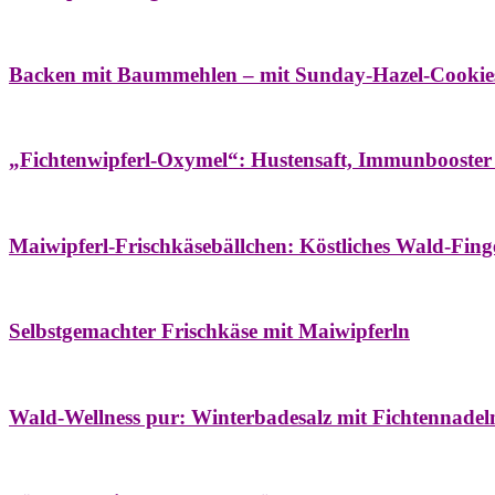
Bäume
Frühling
Wildkräuterküche
Backen mit Baummehlen – mit Sunday-Hazel-Cookie
Bäume
Frühling
Heilessige & Essigauszüge
Honig
Natur- & Hausapoth
„Fichtenwipferl-Oxymel“: Hustensaft, Immunbooster
Aufstriche
Bäume
Frühling
Wildkräuterküche
Maiwipferl-Frischkäsebällchen: Köstliches Wald-Finge
Aufstriche
Bäume
Frühling
Wildkräuterküche
Selbstgemachter Frischkäse mit Maiwipferln
Aroma & Duft
Bäder
Bäume
Natur- & Hausapotheke
Naturkosmetik
Wi
Wald-Wellness pur: Winterbadesalz mit Fichtennade
Bäume
Beilagen
Konservieren & Würzen
Wildkräuterküche
Winter