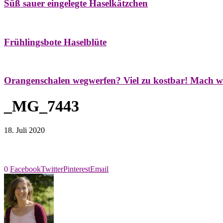
Süß sauer eingelegte Haselkätzchen
Bäume
Frühling
Natur- & Hausapotheke
Naturstreifzüge
Tees
Frühlingsbote Haselblüte
Aroma & Duft
Naturkosmetik
Orangenschalen wegwerfen? Viel zu kostbar! Mach w
_MG_7443
18. Juli 2020
0
Facebook
Twitter
Pinterest
Email