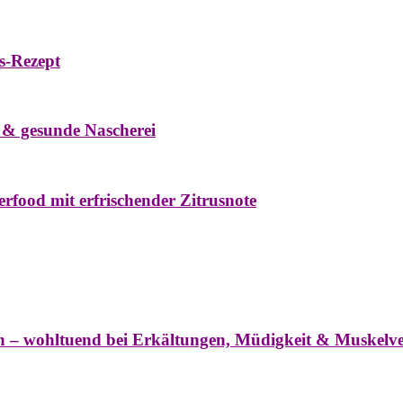
s-Rezept
eke
Oxymel
Winter
 & gesunde Nascherei
rfood mit erfrischender Zitrusnote
nter
ln – wohltuend bei Erkältungen, Müdigkeit & Muskel