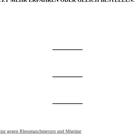
TZT MEHR ERFAHREN ODER GLEICH BESTELLEN
nktur gegen Rheumaschmerzen und Migräne