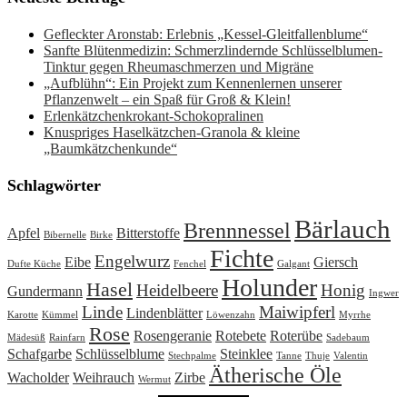
Gefleckter Aronstab: Erlebnis „Kessel-Gleitfallenblume“
Sanfte Blütenmedizin: Schmerzlindernde Schlüsselblumen-
Tinktur gegen Rheumaschmerzen und Migräne
„Aufblühn“: Ein Projekt zum Kennenlernen unserer
Pflanzenwelt – ein Spaß für Groß & Klein!
Erlenkätzchenkrokant-Schokopralinen
Knuspriges Haselkätzchen-Granola & kleine
„Baumkätzchenkunde“
Schlagwörter
Bärlauch
Brennnessel
Apfel
Bitterstoffe
Bibernelle
Birke
Fichte
Engelwurz
Eibe
Giersch
Dufte Küche
Fenchel
Galgant
Holunder
Hasel
Heidelbeere
Honig
Gundermann
Ingwer
Linde
Maiwipferl
Lindenblätter
Karotte
Kümmel
Löwenzahn
Myrrhe
Rose
Rosengeranie
Rotebete
Roterübe
Mädesüß
Rainfarn
Sadebaum
Schafgarbe
Schlüsselblume
Steinklee
Stechpalme
Tanne
Thuje
Valentin
Ätherische Öle
Wacholder
Weihrauch
Zirbe
Wermut