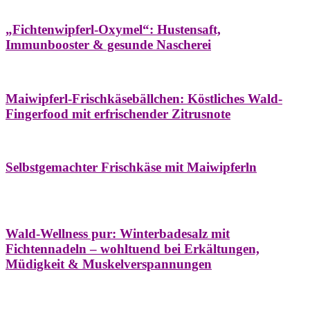
Hausapotheke
Oxymel
Winter
„Fichtenwipferl-Oxymel“: Hustensaft,
Immunbooster & gesunde Nascherei
Aufstriche
Bäume
Frühling
Wildkräuterküche
Maiwipferl-Frischkäsebällchen: Köstliches Wald-
Fingerfood mit erfrischender Zitrusnote
Aufstriche
Bäume
Frühling
Wildkräuterküche
Selbstgemachter Frischkäse mit Maiwipferln
Aroma & Duft
Bäder
Bäume
Natur- &
Hausapotheke
Naturkosmetik
Winter
Wald-Wellness pur: Winterbadesalz mit
Fichtennadeln – wohltuend bei Erkältungen,
Müdigkeit & Muskelverspannungen
Bäume
Beilagen
Konservieren & Würzen
Wildkräuterküche
Winter