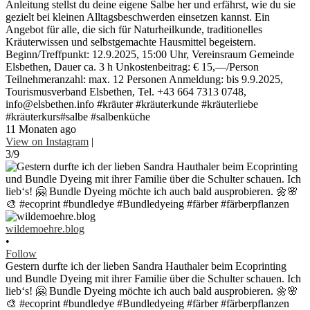
Anleitung stellst du deine eigene Salbe her und erfährst, wie du sie
gezielt bei kleinen Alltagsbeschwerden einsetzen kannst. Ein
Angebot für alle, die sich für Naturheilkunde, traditionelles
Kräuterwissen und selbstgemachte Hausmittel begeistern.
Beginn/Treffpunkt: 12.9.2025, 15:00 Uhr, Vereinsraum Gemeinde
Elsbethen, Dauer ca. 3 h Unkostenbeitrag: € 15,—/Person
Teilnehmeranzahl: max. 12 Personen Anmeldung: bis 9.9.2025,
Tourismusverband Elsbethen, Tel. +43 664 7313 0748,
info@elsbethen.info #kräuter #kräuterkunde #kräuterliebe
#kräuterkurs#salbe #salbenküche
11 Monaten ago
View on Instagram
|
3/9
wildemoehre.blog
•
Follow
Gestern durfte ich der lieben Sandra Hauthaler beim Ecoprinting
und Bundle Dyeing mit ihrer Familie über die Schulter schauen. Ich
lieb‘s! 🤗 Bundle Dyeing möchte ich auch bald ausprobieren. 🌼🌸
🎨 #ecoprint #bundledye #Bundledyeing #färber #färberpflanzen