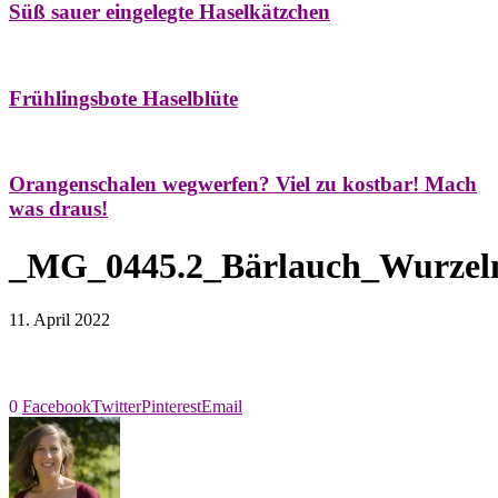
Süß sauer eingelegte Haselkätzchen
Bäume
Frühling
Natur- & Hausapotheke
Naturstreifzüge
Tees
Frühlingsbote Haselblüte
Aroma & Duft
Naturkosmetik
Orangenschalen wegwerfen? Viel zu kostbar! Mach
was draus!
_MG_0445.2_Bärlauch_Wurzel
11. April 2022
0
Facebook
Twitter
Pinterest
Email