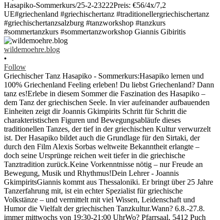
wildemoehre.blog
•
Follow
Griechischer Tanz Hasapiko - Sommerkurs:Hasapiko lernen und
100% Griechenland Feeling erleben! Du liebst Griechenland? Dann
tanz es!Erlebe in diesem Sommer die Faszination des Hasapiko –
dem Tanz der griechischen Seele. In vier aufeinander aufbauenden
Einheiten zeigt dir Joannis Gkimpirits Schritt für Schritt die
charakteristischen Figuren und Bewegungsabläufe dieses
traditionellen Tanzes, der tief in der griechischen Kultur verwurzelt
ist. Der Hasapiko bildet auch die Grundlage für den Sirtaki, der
durch den Film Alexis Sorbas weltweite Bekanntheit erlangte –
doch seine Ursprünge reichen weit tiefer in die griechische
Tanztradition zurück.Keine Vorkenntnisse nötig – nur Freude an
Bewegung, Musik und Rhythmus!Dein Lehrer - Joannis
GkimpiritsGiannis kommt aus Thessaloniki. Er bringt über 25 Jahre
Tanzerfahrung mit, ist ein echter Spezialist für griechische
Volkstänze – und vermittelt mit viel Wissen, Leidenschaft und
Humor die Vielfalt der griechischen Tanzkultur.Wann? 6.8.-27.8.
immer mittwochs von 19:30-21:00 UhrWo? Pfarrsaal, 5412 Puch