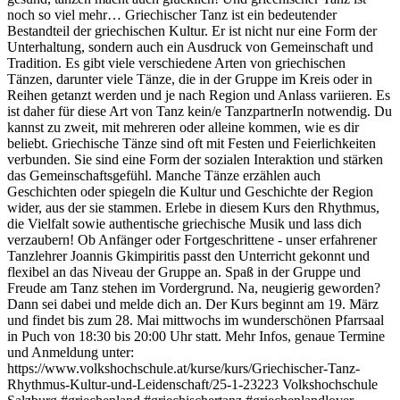
noch so viel mehr… Griechischer Tanz ist ein bedeutender
Bestandteil der griechischen Kultur. Er ist nicht nur eine Form der
Unterhaltung, sondern auch ein Ausdruck von Gemeinschaft und
Tradition. Es gibt viele verschiedene Arten von griechischen
Tänzen, darunter viele Tänze, die in der Gruppe im Kreis oder in
Reihen getanzt werden und je nach Region und Anlass variieren. Es
ist daher für diese Art von Tanz kein/e TanzpartnerIn notwendig. Du
kannst zu zweit, mit mehreren oder alleine kommen, wie es dir
beliebt. Griechische Tänze sind oft mit Festen und Feierlichkeiten
verbunden. Sie sind eine Form der sozialen Interaktion und stärken
das Gemeinschaftsgefühl. Manche Tänze erzählen auch
Geschichten oder spiegeln die Kultur und Geschichte der Region
wider, aus der sie stammen. Erlebe in diesem Kurs den Rhythmus,
die Vielfalt sowie authentische griechische Musik und lass dich
verzaubern! Ob Anfänger oder Fortgeschrittene - unser erfahrener
Tanzlehrer Joannis Gkimpiritis passt den Unterricht gekonnt und
flexibel an das Niveau der Gruppe an. Spaß in der Gruppe und
Freude am Tanz stehen im Vordergrund. Na, neugierig geworden?
Dann sei dabei und melde dich an. Der Kurs beginnt am 19. März
und findet bis zum 28. Mai mittwochs im wunderschönen Pfarrsaal
in Puch von 18:30 bis 20:00 Uhr statt. Mehr Infos, genaue Termine
und Anmeldung unter:
https://www.volkshochschule.at/kurse/kurs/Griechischer-Tanz-
Rhythmus-Kultur-und-Leidenschaft/25-1-23223 Volkshochschule