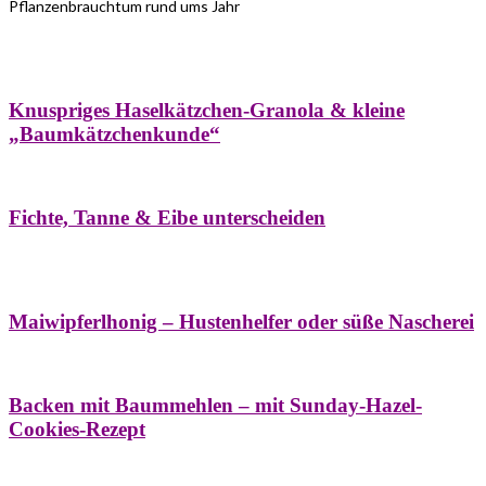
Pflanzenbrauchtum rund ums Jahr
Bäume
Frühling
Wildkräuterküche
Winter
Knuspriges Haselkätzchen-Granola & kleine
„Baumkätzchenkunde“
Bäume
Naturstreifzüge
Pflanzenportrait
Fichte, Tanne & Eibe unterscheiden
Bäume
Frühling
Naschereien
Natur- &
Hausapotheke
Sirupe
Wildkräuterküche
Maiwipferlhonig – Hustenhelfer oder süße Nascherei
Bäume
Frühling
Wildkräuterküche
Backen mit Baummehlen – mit Sunday-Hazel-
Cookies-Rezept
Bäume
Frühling
Heilessige & Essigauszüge
Honig
Natur- &