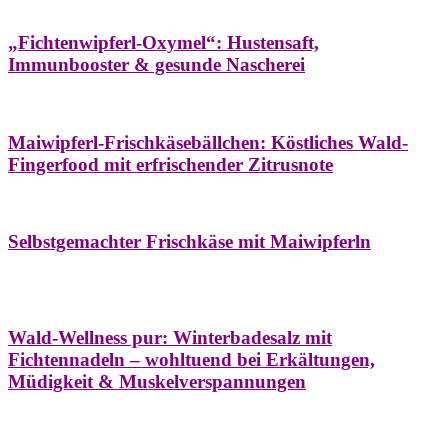
Hausapotheke
Oxymel
Winter
„Fichtenwipferl-Oxymel“: Hustensaft,
Immunbooster & gesunde Nascherei
Aufstriche
Bäume
Frühling
Wildkräuterküche
Maiwipferl-Frischkäsebällchen: Köstliches Wald-
Fingerfood mit erfrischender Zitrusnote
Aufstriche
Bäume
Frühling
Wildkräuterküche
Selbstgemachter Frischkäse mit Maiwipferln
Aroma & Duft
Bäder
Bäume
Natur- &
Hausapotheke
Naturkosmetik
Winter
Wald-Wellness pur: Winterbadesalz mit
Fichtennadeln – wohltuend bei Erkältungen,
Müdigkeit & Muskelverspannungen
Bäume
Beilagen
Konservieren & Würzen
Wildkräuterküche
Winter