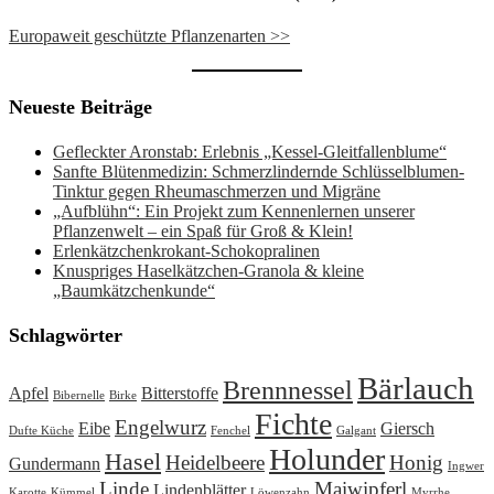
Europaweit geschützte Pflanzenarten >>
Neueste Beiträge
Gefleckter Aronstab: Erlebnis „Kessel-Gleitfallenblume“
Sanfte Blütenmedizin: Schmerzlindernde Schlüsselblumen-
Tinktur gegen Rheumaschmerzen und Migräne
„Aufblühn“: Ein Projekt zum Kennenlernen unserer
Pflanzenwelt – ein Spaß für Groß & Klein!
Erlenkätzchenkrokant-Schokopralinen
Knuspriges Haselkätzchen-Granola & kleine
„Baumkätzchenkunde“
Schlagwörter
Bärlauch
Brennnessel
Apfel
Bitterstoffe
Bibernelle
Birke
Fichte
Engelwurz
Eibe
Giersch
Dufte Küche
Fenchel
Galgant
Holunder
Hasel
Heidelbeere
Honig
Gundermann
Ingwer
Linde
Maiwipferl
Lindenblätter
Karotte
Kümmel
Löwenzahn
Myrrhe