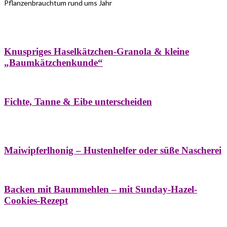
Pflanzenbrauchtum rund ums Jahr
Bäume
Frühling
Wildkräuterküche
Winter
Knuspriges Haselkätzchen-Granola & kleine
„Baumkätzchenkunde“
Bäume
Naturstreifzüge
Pflanzenportrait
Fichte, Tanne & Eibe unterscheiden
Bäume
Frühling
Naschereien
Natur- &
Hausapotheke
Sirupe
Wildkräuterküche
Maiwipferlhonig – Hustenhelfer oder süße Nascherei
Bäume
Frühling
Wildkräuterküche
Backen mit Baummehlen – mit Sunday-Hazel-
Cookies-Rezept
Bäume
Frühling
Heilessige & Essigauszüge
Honig
Natur- &