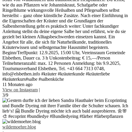
wie du aus Pflanzen wie Johanniskraut, Schafgarbe oder
Ringelblume wirkungsvolle Heilsalben und Pflegesalben selbst
herstellst – ganz ohne künstliche Zusätze. Nach einer Einführung in
die Eigenschaften der Kräuter und die Grundlagen der
Salbenherstellung geht es praktisch weiter: Unter fachkundiger
Anleitung stellst du deine eigene Salbe her und erfährst, wie du sie
gezielt bei kleinen Alltagsbeschwerden einsetzen kannst. Ein
Angebot für alle, die sich für Naturheilkunde, traditionelles
Kräuterwissen und selbstgemachte Hausmittel begeistern.
Beginn/Treffpunkt: 12.9.2025, 15:00 Uhr, Vereinsraum Gemeinde
Elsbethen, Dauer ca. 3 h Unkostenbeitrag: € 15,—/Person
Teilnehmeranzahl: max. 12 Personen Anmeldung: bis 9.9.2025,
Tourismusverband Elsbethen, Tel. +43 664 7313 0748,
info@elsbethen.info #kräuter #kräuterkunde #kräuterliebe
#kräuterkurs#salbe #salbenküche
11 Monaten ago
View on Instagram
|
3/9
wildemoehre.blog