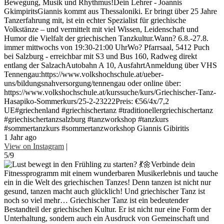
Bewegung, Musik und Rhythmus!Dein Lehrer - Joannis
GkimpiritsGiannis kommt aus Thessaloniki. Er bringt über 25 Jahre
Tanzerfahrung mit, ist ein echter Spezialist für griechische
Volkstänze – und vermittelt mit viel Wissen, Leidenschaft und
Humor die Vielfalt der griechischen Tanzkultur.Wann? 6.8.-27.8.
immer mittwochs von 19:30-21:00 UhrWo? Pfarrsaal, 5412 Puch
bei Salzburg - erreichbar mit S3 und Bus 160, Radweg direkt
entlang der SalzachAutobahn A 10, AusfahrtAnmeldung über VHS
Tennengau:https://www.volkshochschule.at/ueber-
uns/bildungsnahversorgung/tennengau oder online über:
https://www.volkshochschule.at/kurssuche/kurs/Griechischer-Tanz-
Hasapiko-Sommerkurs/25-2-23222Preis: €56/4x/7,2
UE#griechenland #griechischertanz #traditionellergriechischertanz
#griechischertanzsalzburg #tanzworkshop #tanzkurs
#sommertanzkurs #sommertanzworkshop Giannis Gibiritis
1 Jahr ago
View on Instagram
|
5/9