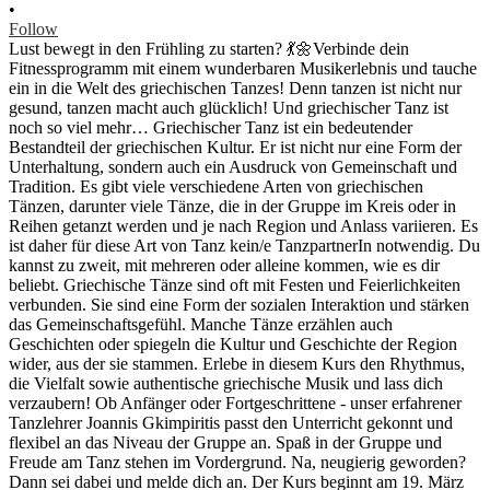
•
Follow
Lust bewegt in den Frühling zu starten? 💃🌼Verbinde dein
Fitnessprogramm mit einem wunderbaren Musikerlebnis und tauche
ein in die Welt des griechischen Tanzes! Denn tanzen ist nicht nur
gesund, tanzen macht auch glücklich! Und griechischer Tanz ist
noch so viel mehr… Griechischer Tanz ist ein bedeutender
Bestandteil der griechischen Kultur. Er ist nicht nur eine Form der
Unterhaltung, sondern auch ein Ausdruck von Gemeinschaft und
Tradition. Es gibt viele verschiedene Arten von griechischen
Tänzen, darunter viele Tänze, die in der Gruppe im Kreis oder in
Reihen getanzt werden und je nach Region und Anlass variieren. Es
ist daher für diese Art von Tanz kein/e TanzpartnerIn notwendig. Du
kannst zu zweit, mit mehreren oder alleine kommen, wie es dir
beliebt. Griechische Tänze sind oft mit Festen und Feierlichkeiten
verbunden. Sie sind eine Form der sozialen Interaktion und stärken
das Gemeinschaftsgefühl. Manche Tänze erzählen auch
Geschichten oder spiegeln die Kultur und Geschichte der Region
wider, aus der sie stammen. Erlebe in diesem Kurs den Rhythmus,
die Vielfalt sowie authentische griechische Musik und lass dich
verzaubern! Ob Anfänger oder Fortgeschrittene - unser erfahrener
Tanzlehrer Joannis Gkimpiritis passt den Unterricht gekonnt und
flexibel an das Niveau der Gruppe an. Spaß in der Gruppe und
Freude am Tanz stehen im Vordergrund. Na, neugierig geworden?
Dann sei dabei und melde dich an. Der Kurs beginnt am 19. März