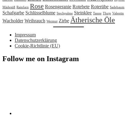
Rose
Rosengeranie
Rotebete
Roterübe
Mädesüß
Rainfarn
Sadebaum
Schafgarbe
Schlüsselblume
Steinklee
Stechpalme
Tanne
Thuje
Valentin
Ätherische Öle
Wacholder
Weihrauch
Zirbe
Wermut
Impressum
Datenschutzerklärung
Cookie-Richtlinie (EU)
Follow me on Instagram