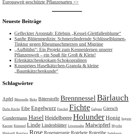
Europaweit geschützte Pflanzenarten >>
Neueste Beiträge
Gefleckter Aronstab: Erlebnis „Kessel-Gleitfallenblume“
Sanfte Blütenmedizin: Schmerzlindernde Schlüsselblumen-
Tinktur gegen Rheumaschmerzen und Migräne
„Aufblühn“: Ein Projekt zum Kennenlernen unserer
Pflanzenwelt – ein Spaß für Groß & Klein!
Erlenkätzchenkrokant-Schokopralinen
Knuspriges Haselkätzchen-Granola & kleine
„Baumkätzchenkunde“
Schlagwörter
Bärlauch
Brennnessel
Apfel
Bitterstoffe
Bibernelle
Birke
Fichte
Engelwurz
Eibe
Giersch
Dufte Küche
Fenchel
Galgant
Holunder
Hasel
Heidelbeere
Honig
Gundermann
Ingwer
Linde
Maiwipferl
Lindenblätter
Karotte
Kümmel
Löwenzahn
Myrrhe
Rose
Rosengeranie
Rotebete
Roterübe
Mädesüß
Rainfarn
Sadebaum