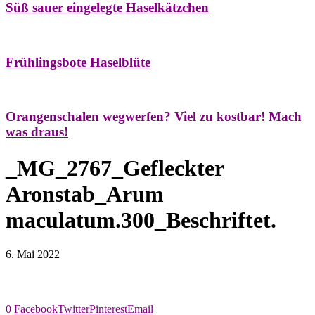
Süß sauer eingelegte Haselkätzchen
Bäume
Frühling
Natur- & Hausapotheke
Naturstreifzüge
Tees
Frühlingsbote Haselblüte
Aroma & Duft
Naturkosmetik
Orangenschalen wegwerfen? Viel zu kostbar! Mach
was draus!
_MG_2767_Gefleckter
Aronstab_Arum
maculatum.300_Beschriftet.
6. Mai 2022
0
Facebook
Twitter
Pinterest
Email