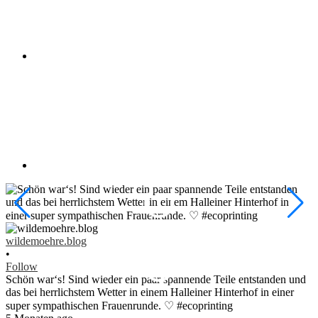
w
•
wildemoehre.blog
F
•
#
Follow
#
Schön war‘s! Sind wieder ein paar spannende Teile entstanden und
1
das bei herrlichstem Wetter in einem Halleiner Hinterhof in einer
V
super sympathischen Frauenrunde. ♡ #ecoprinting
2