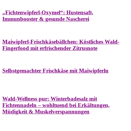
Hausapotheke
Oxymel
Winter
„Fichtenwipferl-Oxymel“: Hustensaft,
Immunbooster & gesunde Nascherei
Aufstriche
Bäume
Frühling
Wildkräuterküche
Maiwipferl-Frischkäsebällchen: Köstliches Wald-
Fingerfood mit erfrischender Zitrusnote
Aufstriche
Bäume
Frühling
Wildkräuterküche
Selbstgemachter Frischkäse mit Maiwipferln
Aroma & Duft
Bäder
Bäume
Natur- &
Hausapotheke
Naturkosmetik
Winter
Wald-Wellness pur: Winterbadesalz mit
Fichtennadeln – wohltuend bei Erkältungen,
Müdigkeit & Muskelverspannungen
Bäume
Beilagen
Konservieren & Würzen
Wildkräuterküche
Winter