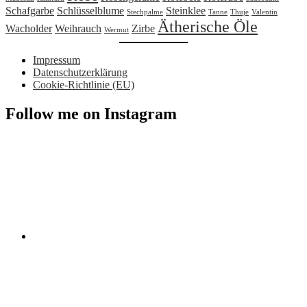
Schafgarbe
Schlüsselblume
Steinklee
Stechpalme
Tanne
Thuje
Valentin
Ätherische Öle
Wacholder
Weihrauch
Zirbe
Wermut
Impressum
Datenschutzerklärung
Cookie-Richtlinie (EU)
Follow me on Instagram