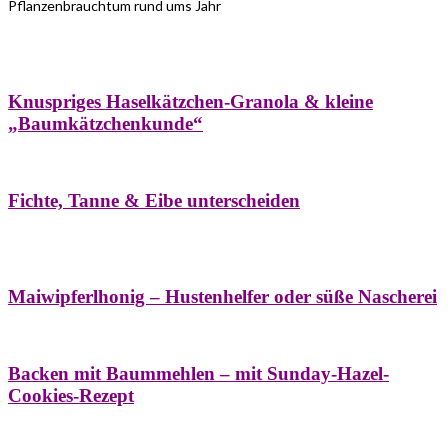
Pflanzenbrauchtum rund ums Jahr
Bäume
Frühling
Wildkräuterküche
Winter
Knuspriges Haselkätzchen-Granola & kleine
„Baumkätzchenkunde“
Bäume
Naturstreifzüge
Pflanzenportrait
Fichte, Tanne & Eibe unterscheiden
Bäume
Frühling
Naschereien
Natur- &
Hausapotheke
Sirupe
Wildkräuterküche
Maiwipferlhonig – Hustenhelfer oder süße Nascherei
Bäume
Frühling
Wildkräuterküche
Backen mit Baummehlen – mit Sunday-Hazel-
Cookies-Rezept
Bäume
Frühling
Heilessige & Essigauszüge
Honig
Natur- &