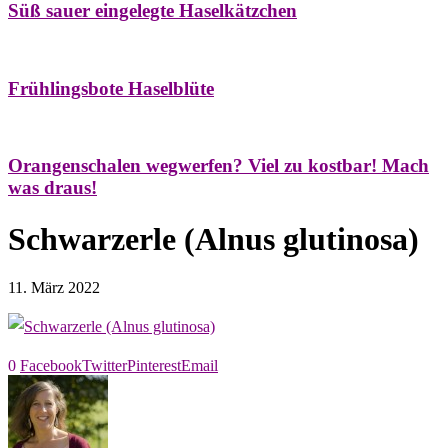
Süß sauer eingelegte Haselkätzchen
Bäume
Frühling
Natur- & Hausapotheke
Naturstreifzüge
Tees
Frühlingsbote Haselblüte
Aroma & Duft
Naturkosmetik
Orangenschalen wegwerfen? Viel zu kostbar! Mach
was draus!
Schwarzerle (Alnus glutinosa)
11. März 2022
0
Facebook
Twitter
Pinterest
Email