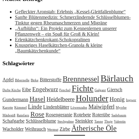
Gefleckter Aronstab: Erlebnis „Kessel-Gleitfallenblume“
Sanfte Blütenmedizin: Schmerzlindernde Schlüsselblumen-
Tinktur gegen Rheumaschmerzen und Migräne
„Aufblühn“: Ein Projekt zum Kennenlernen unserer
Pflanzenwelt – ein Spaß für Groß & Klein!
Erlenkätzchenkrokant-Schokopralinen
Knuspriges Haselkätzchen-Granola & kleine
„Baumkätzchenkunde“
Schlagwörter
Bärlauch
Brennnessel
Apfel
Bitterstoffe
Bibernelle
Birke
Fichte
Engelwurz
Eibe
Giersch
Dufte Küche
Fenchel
Galgant
Holunder
Hasel
Heidelbeere
Honig
Gundermann
Ingwer
Linde
Maiwipferl
Lindenblätter
Karotte
Kümmel
Löwenzahn
Myrrhe
Rose
Rosengeranie
Rotebete
Roterübe
Mädesüß
Rainfarn
Sadebaum
Schafgarbe
Schlüsselblume
Steinklee
Stechpalme
Tanne
Thuje
Valentin
Ätherische Öle
Wacholder
Weihrauch
Zirbe
Wermut