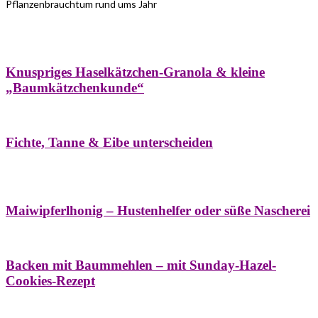
Pflanzenbrauchtum rund ums Jahr
Bäume
Frühling
Wildkräuterküche
Winter
Knuspriges Haselkätzchen-Granola & kleine
„Baumkätzchenkunde“
Bäume
Naturstreifzüge
Pflanzenportrait
Fichte, Tanne & Eibe unterscheiden
Bäume
Frühling
Naschereien
Natur- &
Hausapotheke
Sirupe
Wildkräuterküche
Maiwipferlhonig – Hustenhelfer oder süße Nascherei
Bäume
Frühling
Wildkräuterküche
Backen mit Baummehlen – mit Sunday-Hazel-
Cookies-Rezept
Bäume
Frühling
Heilessige & Essigauszüge
Honig
Natur- &