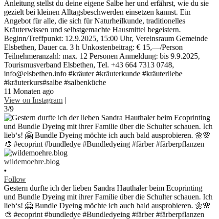
Anleitung stellst du deine eigene Salbe her und erfährst, wie du sie
gezielt bei kleinen Alltagsbeschwerden einsetzen kannst. Ein
Angebot für alle, die sich für Naturheilkunde, traditionelles
Kräuterwissen und selbstgemachte Hausmittel begeistern.
Beginn/Treffpunkt: 12.9.2025, 15:00 Uhr, Vereinsraum Gemeinde
Elsbethen, Dauer ca. 3 h Unkostenbeitrag: € 15,—/Person
Teilnehmeranzahl: max. 12 Personen Anmeldung: bis 9.9.2025,
Tourismusverband Elsbethen, Tel. +43 664 7313 0748,
info@elsbethen.info #kräuter #kräuterkunde #kräuterliebe
#kräuterkurs#salbe #salbenküche
11 Monaten ago
View on Instagram
|
3/9
wildemoehre.blog
•
Follow
Gestern durfte ich der lieben Sandra Hauthaler beim Ecoprinting
und Bundle Dyeing mit ihrer Familie über die Schulter schauen. Ich
lieb‘s! 🤗 Bundle Dyeing möchte ich auch bald ausprobieren. 🌼🌸
🎨 #ecoprint #bundledye #Bundledyeing #färber #färberpflanzen