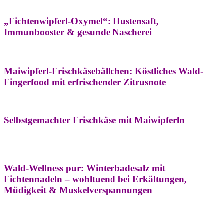
Hausapotheke
Oxymel
Winter
„Fichtenwipferl-Oxymel“: Hustensaft,
Immunbooster & gesunde Nascherei
Aufstriche
Bäume
Frühling
Wildkräuterküche
Maiwipferl-Frischkäsebällchen: Köstliches Wald-
Fingerfood mit erfrischender Zitrusnote
Aufstriche
Bäume
Frühling
Wildkräuterküche
Selbstgemachter Frischkäse mit Maiwipferln
Aroma & Duft
Bäder
Bäume
Natur- &
Hausapotheke
Naturkosmetik
Winter
Wald-Wellness pur: Winterbadesalz mit
Fichtennadeln – wohltuend bei Erkältungen,
Müdigkeit & Muskelverspannungen
Bäume
Beilagen
Konservieren & Würzen
Wildkräuterküche
Winter