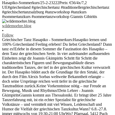
wildemoehre.blog
•
Follow
Griechischer Tanz Hasapiko - Sommerkurs:Hasapiko lernen und
100% Griechenland Feeling erleben! Du liebst Griechenland? Dann
tanz es!Erlebe in diesem Sommer die Faszination des Hasapiko –
dem Tanz der griechischen Seele. In vier aufeinander aufbauenden
Einheiten zeigt dir Joannis Gkimpirits Schritt für Schritt die
charakteristischen Figuren und Bewegungsabläufe dieses
traditionellen Tanzes, der tief in der griechischen Kultur verwurzelt
ist. Der Hasapiko bildet auch die Grundlage für den Sirtaki, der
durch den Film Alexis Sorbas weltweite Bekanntheit erlangte –
doch seine Ursprünge reichen weit tiefer in die griechische
Tanztradition zurück.Keine Vorkenntnisse nötig – nur Freude an
Bewegung, Musik und Rhythmus!Dein Lehrer - Joannis
GkimpiritsGiannis kommt aus Thessaloniki. Er bringt über 25 Jahre
Tanzerfahrung mit, ist ein echter Spezialist für griechische
Volkstänze – und vermittelt mit viel Wissen, Leidenschaft und
Humor die Vielfalt der griechischen Tanzkultur.Wann? 6.8.-27.8.
immer mittwochs von 19:30-21:00 UhrWo? Pfarrsaal, 5412 Puch