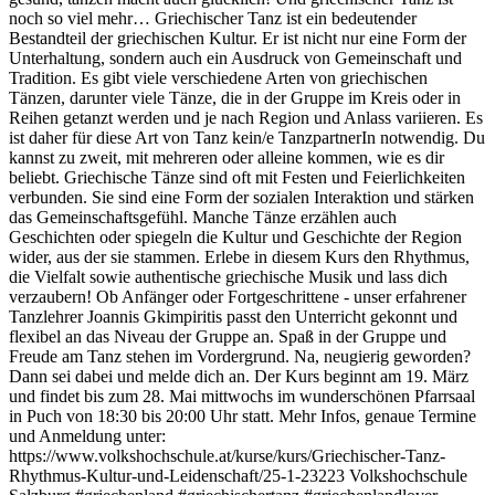
noch so viel mehr… Griechischer Tanz ist ein bedeutender
Bestandteil der griechischen Kultur. Er ist nicht nur eine Form der
Unterhaltung, sondern auch ein Ausdruck von Gemeinschaft und
Tradition. Es gibt viele verschiedene Arten von griechischen
Tänzen, darunter viele Tänze, die in der Gruppe im Kreis oder in
Reihen getanzt werden und je nach Region und Anlass variieren. Es
ist daher für diese Art von Tanz kein/e TanzpartnerIn notwendig. Du
kannst zu zweit, mit mehreren oder alleine kommen, wie es dir
beliebt. Griechische Tänze sind oft mit Festen und Feierlichkeiten
verbunden. Sie sind eine Form der sozialen Interaktion und stärken
das Gemeinschaftsgefühl. Manche Tänze erzählen auch
Geschichten oder spiegeln die Kultur und Geschichte der Region
wider, aus der sie stammen. Erlebe in diesem Kurs den Rhythmus,
die Vielfalt sowie authentische griechische Musik und lass dich
verzaubern! Ob Anfänger oder Fortgeschrittene - unser erfahrener
Tanzlehrer Joannis Gkimpiritis passt den Unterricht gekonnt und
flexibel an das Niveau der Gruppe an. Spaß in der Gruppe und
Freude am Tanz stehen im Vordergrund. Na, neugierig geworden?
Dann sei dabei und melde dich an. Der Kurs beginnt am 19. März
und findet bis zum 28. Mai mittwochs im wunderschönen Pfarrsaal
in Puch von 18:30 bis 20:00 Uhr statt. Mehr Infos, genaue Termine
und Anmeldung unter:
https://www.volkshochschule.at/kurse/kurs/Griechischer-Tanz-
Rhythmus-Kultur-und-Leidenschaft/25-1-23223 Volkshochschule