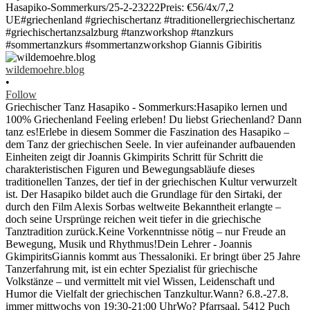
wildemoehre.blog
•
Follow
Griechischer Tanz Hasapiko - Sommerkurs:Hasapiko lernen und
100% Griechenland Feeling erleben! Du liebst Griechenland? Dann
tanz es!Erlebe in diesem Sommer die Faszination des Hasapiko –
dem Tanz der griechischen Seele. In vier aufeinander aufbauenden
Einheiten zeigt dir Joannis Gkimpirits Schritt für Schritt die
charakteristischen Figuren und Bewegungsabläufe dieses
traditionellen Tanzes, der tief in der griechischen Kultur verwurzelt
ist. Der Hasapiko bildet auch die Grundlage für den Sirtaki, der
durch den Film Alexis Sorbas weltweite Bekanntheit erlangte –
doch seine Ursprünge reichen weit tiefer in die griechische
Tanztradition zurück.Keine Vorkenntnisse nötig – nur Freude an
Bewegung, Musik und Rhythmus!Dein Lehrer - Joannis
GkimpiritsGiannis kommt aus Thessaloniki. Er bringt über 25 Jahre
Tanzerfahrung mit, ist ein echter Spezialist für griechische
Volkstänze – und vermittelt mit viel Wissen, Leidenschaft und
Humor die Vielfalt der griechischen Tanzkultur.Wann? 6.8.-27.8.
immer mittwochs von 19:30-21:00 UhrWo? Pfarrsaal, 5412 Puch