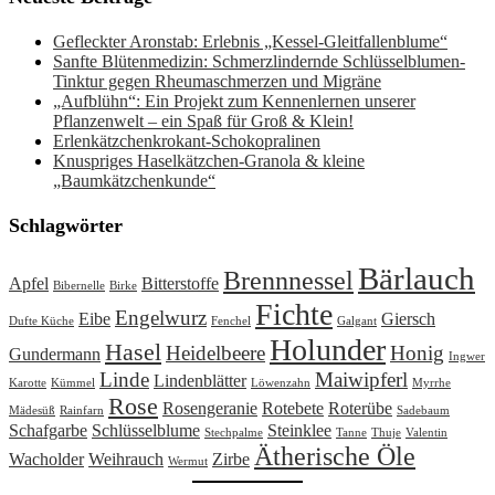
Gefleckter Aronstab: Erlebnis „Kessel-Gleitfallenblume“
Sanfte Blütenmedizin: Schmerzlindernde Schlüsselblumen-
Tinktur gegen Rheumaschmerzen und Migräne
„Aufblühn“: Ein Projekt zum Kennenlernen unserer
Pflanzenwelt – ein Spaß für Groß & Klein!
Erlenkätzchenkrokant-Schokopralinen
Knuspriges Haselkätzchen-Granola & kleine
„Baumkätzchenkunde“
Schlagwörter
Bärlauch
Brennnessel
Apfel
Bitterstoffe
Bibernelle
Birke
Fichte
Engelwurz
Eibe
Giersch
Dufte Küche
Fenchel
Galgant
Holunder
Hasel
Heidelbeere
Honig
Gundermann
Ingwer
Linde
Maiwipferl
Lindenblätter
Karotte
Kümmel
Löwenzahn
Myrrhe
Rose
Rosengeranie
Rotebete
Roterübe
Mädesüß
Rainfarn
Sadebaum
Schafgarbe
Schlüsselblume
Steinklee
Stechpalme
Tanne
Thuje
Valentin
Ätherische Öle
Wacholder
Weihrauch
Zirbe
Wermut