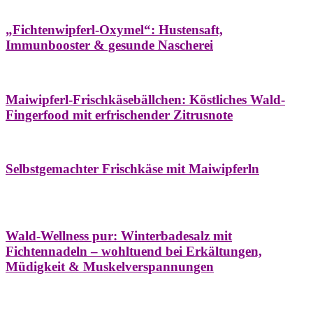
Hausapotheke
Oxymel
Winter
„Fichtenwipferl-Oxymel“: Hustensaft,
Immunbooster & gesunde Nascherei
Aufstriche
Bäume
Frühling
Wildkräuterküche
Maiwipferl-Frischkäsebällchen: Köstliches Wald-
Fingerfood mit erfrischender Zitrusnote
Aufstriche
Bäume
Frühling
Wildkräuterküche
Selbstgemachter Frischkäse mit Maiwipferln
Aroma & Duft
Bäder
Bäume
Natur- &
Hausapotheke
Naturkosmetik
Winter
Wald-Wellness pur: Winterbadesalz mit
Fichtennadeln – wohltuend bei Erkältungen,
Müdigkeit & Muskelverspannungen
Bäume
Beilagen
Konservieren & Würzen
Wildkräuterküche
Winter