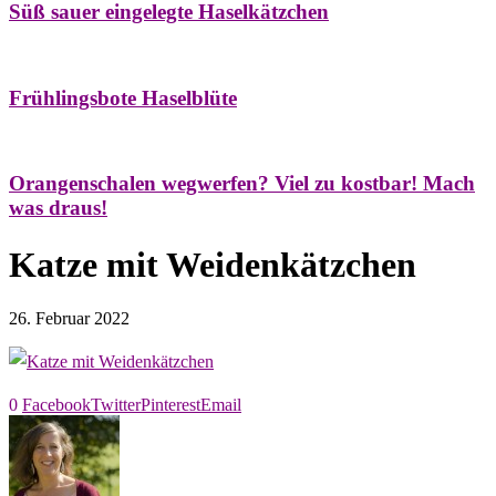
Süß sauer eingelegte Haselkätzchen
Bäume
Frühling
Natur- & Hausapotheke
Naturstreifzüge
Tees
Frühlingsbote Haselblüte
Aroma & Duft
Naturkosmetik
Orangenschalen wegwerfen? Viel zu kostbar! Mach
was draus!
Katze mit Weidenkätzchen
26. Februar 2022
0
Facebook
Twitter
Pinterest
Email