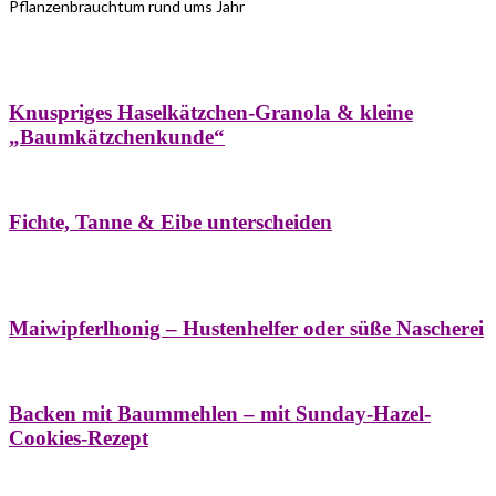
Pflanzenbrauchtum rund ums Jahr
Bäume
Frühling
Wildkräuterküche
Winter
Knuspriges Haselkätzchen-Granola & kleine
„Baumkätzchenkunde“
Bäume
Naturstreifzüge
Pflanzenportrait
Fichte, Tanne & Eibe unterscheiden
Bäume
Frühling
Naschereien
Natur- &
Hausapotheke
Sirupe
Wildkräuterküche
Maiwipferlhonig – Hustenhelfer oder süße Nascherei
Bäume
Frühling
Wildkräuterküche
Backen mit Baummehlen – mit Sunday-Hazel-
Cookies-Rezept
Bäume
Frühling
Heilessige & Essigauszüge
Honig
Natur- &