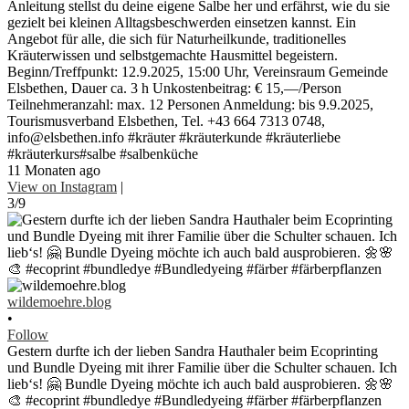
Anleitung stellst du deine eigene Salbe her und erfährst, wie du sie
gezielt bei kleinen Alltagsbeschwerden einsetzen kannst. Ein
Angebot für alle, die sich für Naturheilkunde, traditionelles
Kräuterwissen und selbstgemachte Hausmittel begeistern.
Beginn/Treffpunkt: 12.9.2025, 15:00 Uhr, Vereinsraum Gemeinde
Elsbethen, Dauer ca. 3 h Unkostenbeitrag: € 15,—/Person
Teilnehmeranzahl: max. 12 Personen Anmeldung: bis 9.9.2025,
Tourismusverband Elsbethen, Tel. +43 664 7313 0748,
info@elsbethen.info #kräuter #kräuterkunde #kräuterliebe
#kräuterkurs#salbe #salbenküche
11 Monaten ago
View on Instagram
|
3/9
wildemoehre.blog
•
Follow
Gestern durfte ich der lieben Sandra Hauthaler beim Ecoprinting
und Bundle Dyeing mit ihrer Familie über die Schulter schauen. Ich
lieb‘s! 🤗 Bundle Dyeing möchte ich auch bald ausprobieren. 🌼🌸
🎨 #ecoprint #bundledye #Bundledyeing #färber #färberpflanzen