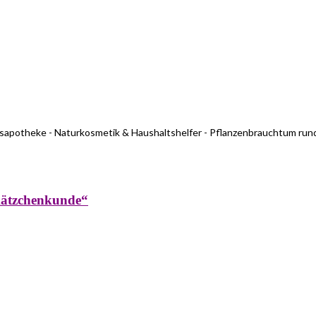
usapotheke - Naturkosmetik & Haushaltshelfer - Pflanzenbrauchtum run
kätzchenkunde“
rküche