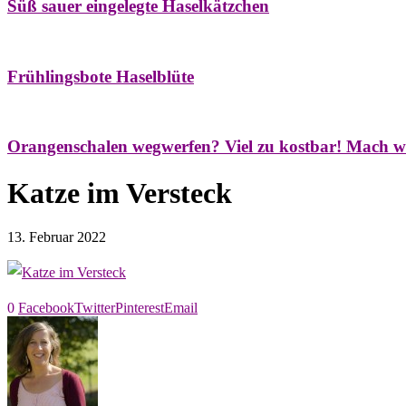
Süß sauer eingelegte Haselkätzchen
Bäume
Frühling
Natur- & Hausapotheke
Naturstreifzüge
Tees
Frühlingsbote Haselblüte
Aroma & Duft
Naturkosmetik
Orangenschalen wegwerfen? Viel zu kostbar! Mach w
Katze im Versteck
13. Februar 2022
0
Facebook
Twitter
Pinterest
Email