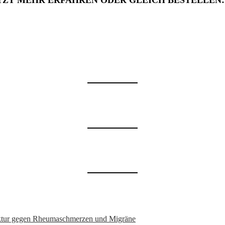
TZT MEHR ERFAHREN ODER GLEICH BESTELLEN
nktur gegen Rheumaschmerzen und Migräne