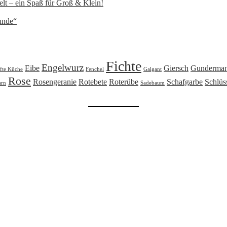
lt – ein Spaß für Groß & Klein!
unde“
Fichte
Engelwurz
Eibe
Giersch
Gunderma
fte Küche
Fenchel
Galgant
Rose
Rosengeranie
Rotebete
Roterübe
Schafgarbe
Schlüs
arn
Sadebaum