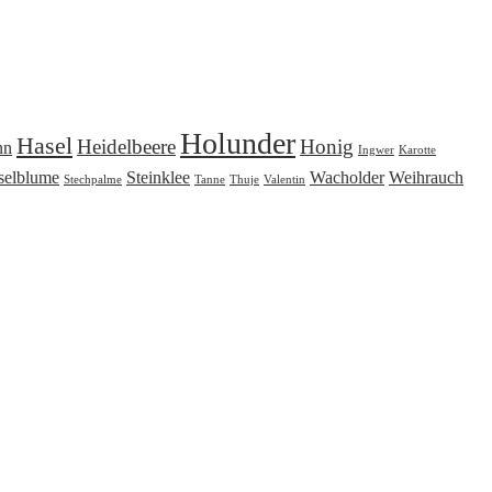
Holunder
Hasel
Heidelbeere
Honig
nn
Ingwer
Karotte
selblume
Steinklee
Wacholder
Weihrauch
Stechpalme
Tanne
Thuje
Valentin