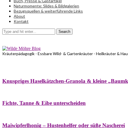
Buch, Presse & Gastartikel
Naturmomente: Slides & Bildgalerien
Bezugsquellen & weiterführende Links
About
Kontakt
Search
Kräuterpädagogik - Essbare Wild- & Gartenkräuter - Heilkräuter & Ha
Bäume
Frühling
Wildkräuterküche
Winter
Knuspriges Haselkätzchen-Granola & kleine „Baum
Bäume
Naturstreifzüge
Pflanzenportrait
Fichte, Tanne & Eibe unterscheiden
Bäume
Frühling
Naschereien
Natur- & Hausapotheke
Sirupe
Wildkräute
Maiwipferlhonig – Hustenhelfer oder süße Nascherei