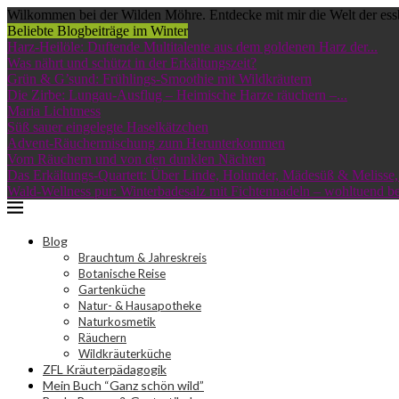
Wilkommen bei der Wilden Möhre. Entdecke mit mir die Welt der ess
Beliebte Blogbeiträge im Winter
Harz-Heilöle: Duftende Multitalente aus dem goldenen Harz der...
Was nährt und schützt in der Erkältungszeit?
Grün & G’sund: Frühlings-Smoothie mit Wildkräutern
Die Zirbe: Lungau-Ausflug – Heimische Harze räuchern –...
Maria Lichtmess
Süß sauer eingelegte Haselkätzchen
Advent-Räuchermischung zum Herunterkommen
Vom Räuchern und von den dunklen Nächten
Das Erkältungs-Quartett: Über Linde, Holunder, Mädesüß & Melisse,.
Wald-Wellness pur: Winterbadesalz mit Fichtennadeln – wohltuend bei
Blog
Brauchtum & Jahreskreis
Botanische Reise
Gartenküche
Natur- & Hausapotheke
Naturkosmetik
Räuchern
Wildkräuterküche
ZFL Kräuterpädagogik
Mein Buch “Ganz schön wild”