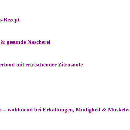
s-Rezept
eke
Oxymel
Winter
 & gesunde Nascherei
rfood mit erfrischender Zitrusnote
nter
ln – wohltuend bei Erkältungen, Müdigkeit & Muskel