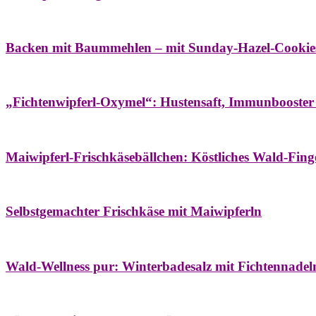
Bäume
Frühling
Wildkräuterküche
Backen mit Baummehlen – mit Sunday-Hazel-Cookie
Bäume
Frühling
Heilessige & Essigauszüge
Honig
Natur- & Hausapoth
„Fichtenwipferl-Oxymel“: Hustensaft, Immunbooster
Aufstriche
Bäume
Frühling
Wildkräuterküche
Maiwipferl-Frischkäsebällchen: Köstliches Wald-Finge
Aufstriche
Bäume
Frühling
Wildkräuterküche
Selbstgemachter Frischkäse mit Maiwipferln
Aroma & Duft
Bäder
Bäume
Natur- & Hausapotheke
Naturkosmetik
Wi
Wald-Wellness pur: Winterbadesalz mit Fichtennade
Bäume
Beilagen
Konservieren & Würzen
Wildkräuterküche
Winter