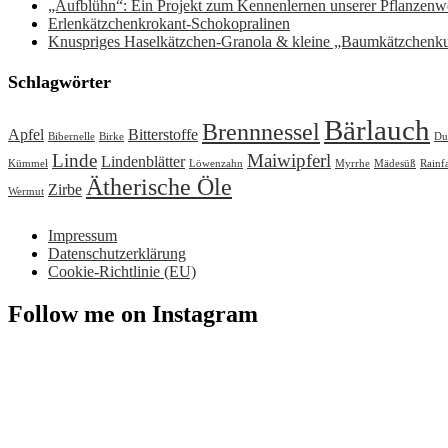
„Aufblühn“: Ein Projekt zum Kennenlernen unserer Pflanzenwe
Erlenkätzchenkrokant-Schokopralinen
Knuspriges Haselkätzchen-Granola & kleine „Baumkätzchenk
Schlagwörter
Bärlauch
Brennnessel
Apfel
Bitterstoffe
Bibernelle
Birke
Du
Linde
Maiwipferl
Lindenblätter
Kümmel
Löwenzahn
Myrrhe
Mädesüß
Rainf
Ätherische Öle
Zirbe
Wermut
Impressum
Datenschutzerklärung
Cookie-Richtlinie (EU)
Follow me on Instagram