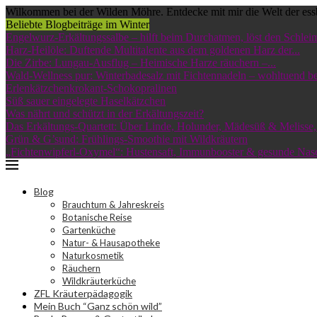
Wilkommen bei der Wilden Möhre. Entdecke mit mir die Welt der ess
Beliebte Blogbeiträge im Winter
Engelwurz-Erkältungssalbe – hilft beim Durchatmen, löst den Schleim
Harz-Heilöle: Duftende Multitalente aus dem goldenen Harz der...
Die Zirbe: Lungau-Ausflug – Heimische Harze räuchern –...
Wald-Wellness pur: Winterbadesalz mit Fichtennadeln – wohltuend bei
Erlenkätzchenkrokant-Schokopralinen
Süß sauer eingelegte Haselkätzchen
Was nährt und schützt in der Erkältungszeit?
Das Erkältungs-Quartett: Über Linde, Holunder, Mädesüß & Melisse,.
Grün & G’sund: Frühlings-Smoothie mit Wildkräutern
„Fichtenwipferl-Oxymel“: Hustensaft, Immunbooster & gesunde Nas
Blog
Brauchtum & Jahreskreis
Botanische Reise
Gartenküche
Natur- & Hausapotheke
Naturkosmetik
Räuchern
Wildkräuterküche
ZFL Kräuterpädagogik
Mein Buch “Ganz schön wild”