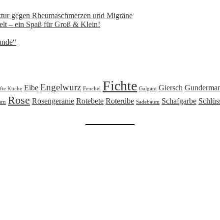
nktur gegen Rheumaschmerzen und Migräne
lt – ein Spaß für Groß & Klein!
unde“
Fichte
Engelwurz
Eibe
Giersch
Gunderma
fte Küche
Fenchel
Galgant
Rose
Rosengeranie
Rotebete
Roterübe
Schafgarbe
Schlüs
arn
Sadebaum