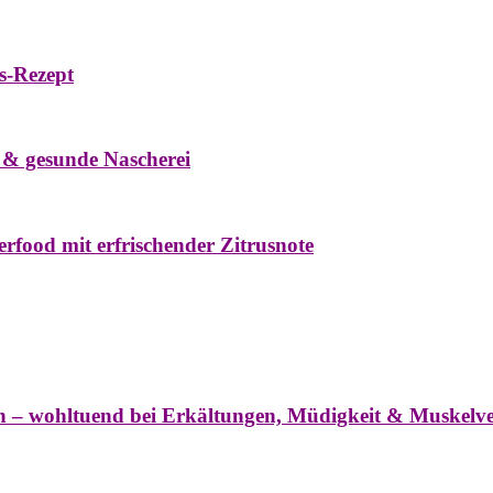
s-Rezept
eke
Oxymel
Winter
 & gesunde Nascherei
rfood mit erfrischender Zitrusnote
nter
ln – wohltuend bei Erkältungen, Müdigkeit & Muskel