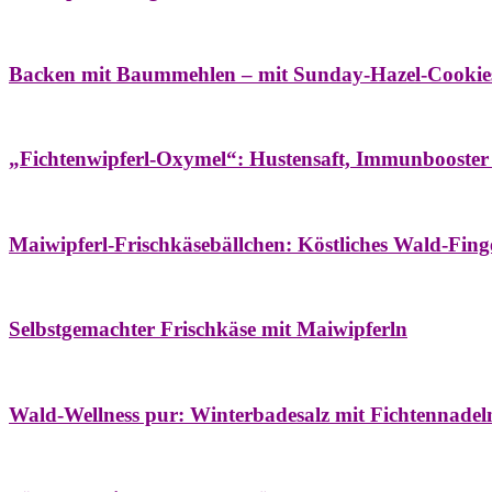
Bäume
Frühling
Wildkräuterküche
Backen mit Baummehlen – mit Sunday-Hazel-Cookie
Bäume
Frühling
Heilessige & Essigauszüge
Honig
Natur- & Hausapoth
„Fichtenwipferl-Oxymel“: Hustensaft, Immunbooster
Aufstriche
Bäume
Frühling
Wildkräuterküche
Maiwipferl-Frischkäsebällchen: Köstliches Wald-Finge
Aufstriche
Bäume
Frühling
Wildkräuterküche
Selbstgemachter Frischkäse mit Maiwipferln
Aroma & Duft
Bäder
Bäume
Natur- & Hausapotheke
Naturkosmetik
Wi
Wald-Wellness pur: Winterbadesalz mit Fichtennade
Bäume
Beilagen
Konservieren & Würzen
Wildkräuterküche
Winter