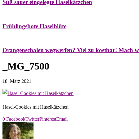
Süß sauer eingelegte Haselkätzchen
Bäume
Frühling
Natur- & Hausapotheke
Naturstreifzüge
Tees
Frühlingsbote Haselblüte
Aroma & Duft
Naturkosmetik
Orangenschalen wegwerfen? Viel zu kostbar! Mach w
_MG_7500
18. März 2021
Hasel-Cookies mit Haselkätzchen
0
Facebook
Twitter
Pinterest
Email