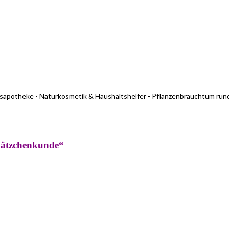
usapotheke - Naturkosmetik & Haushaltshelfer - Pflanzenbrauchtum run
kätzchenkunde“
rküche