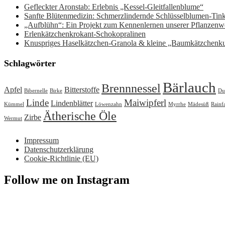
Gefleckter Aronstab: Erlebnis „Kessel-Gleitfallenblume“
Sanfte Blütenmedizin: Schmerzlindernde Schlüsselblumen-Ti
„Aufblühn“: Ein Projekt zum Kennenlernen unserer Pflanzenwe
Erlenkätzchenkrokant-Schokopralinen
Knuspriges Haselkätzchen-Granola & kleine „Baumkätzchenk
Schlagwörter
Bärlauch
Brennnessel
Apfel
Bitterstoffe
Bibernelle
Birke
Du
Linde
Maiwipferl
Lindenblätter
Kümmel
Löwenzahn
Myrrhe
Mädesüß
Rainf
Ätherische Öle
Zirbe
Wermut
Impressum
Datenschutzerklärung
Cookie-Richtlinie (EU)
Follow me on Instagram