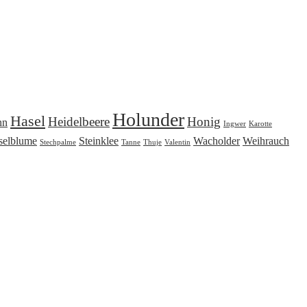
Holunder
Hasel
Heidelbeere
Honig
nn
Ingwer
Karotte
selblume
Steinklee
Wacholder
Weihrauch
Stechpalme
Tanne
Thuje
Valentin