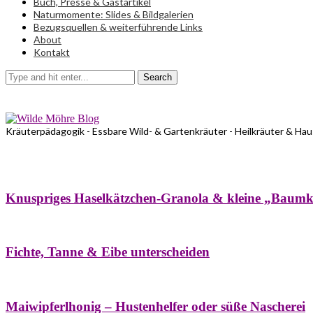
Buch, Presse & Gastartikel
Naturmomente: Slides & Bildgalerien
Bezugsquellen & weiterführende Links
About
Kontakt
Search
Kräuterpädagogik - Essbare Wild- & Gartenkräuter - Heilkräuter & Ha
Bäume
Frühling
Wildkräuterküche
Winter
Knuspriges Haselkätzchen-Granola & kleine „Baum
Bäume
Naturstreifzüge
Pflanzenportrait
Fichte, Tanne & Eibe unterscheiden
Bäume
Frühling
Naschereien
Natur- & Hausapotheke
Sirupe
Wildkräute
Maiwipferlhonig – Hustenhelfer oder süße Nascherei