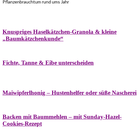
Pflanzenbrauchtum rund ums Jahr
Bäume
Frühling
Wildkräuterküche
Winter
Knuspriges Haselkätzchen-Granola & kleine
„Baumkätzchenkunde“
Bäume
Naturstreifzüge
Pflanzenportrait
Fichte, Tanne & Eibe unterscheiden
Bäume
Frühling
Naschereien
Natur- &
Hausapotheke
Sirupe
Wildkräuterküche
Maiwipferlhonig – Hustenhelfer oder süße Nascherei
Bäume
Frühling
Wildkräuterküche
Backen mit Baummehlen – mit Sunday-Hazel-
Cookies-Rezept
Bäume
Frühling
Heilessige & Essigauszüge
Honig
Natur- &