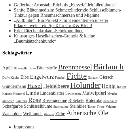
Gefleckter Aronstab: Erlebnis „Kessel-Gleitfallenblume“
Sanfte Blütenmedizin: Schmerzlindernde Schlüsselblumen-
Tinktur gegen Rheumaschmerzen und Migräne
„Aufblühn“: Ein Projekt zum Kennenlernen unserer
Pflanzenwelt – ein Spaß für Groß & Klein!
Erlenkätzchenkrokant-Schokopralinen
Knuspriges Haselkätzchen-Granola & kleine
„Baumkätzchenkunde“
Schlagwörter
Bärlauch
Brennnessel
Apfel
Bitterstoffe
Bibernelle
Birke
Fichte
Engelwurz
Eibe
Giersch
Dufte Küche
Fenchel
Galgant
Holunder
Hasel
Heidelbeere
Honig
Gundermann
Ingwer
Linde
Maiwipferl
Lindenblätter
Karotte
Kümmel
Löwenzahn
Myrrhe
Rose
Rosengeranie
Rotebete
Roterübe
Mädesüß
Rainfarn
Sadebaum
Schafgarbe
Schlüsselblume
Steinklee
Stechpalme
Tanne
Thuje
Valentin
Ätherische Öle
Wacholder
Weihrauch
Zirbe
Wermut
Impressum