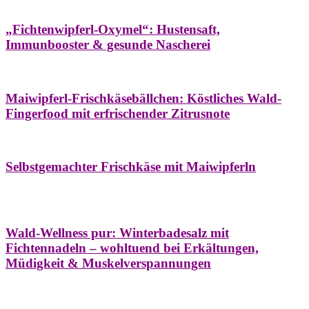
Hausapotheke
Oxymel
Winter
„Fichtenwipferl-Oxymel“: Hustensaft,
Immunbooster & gesunde Nascherei
Aufstriche
Bäume
Frühling
Wildkräuterküche
Maiwipferl-Frischkäsebällchen: Köstliches Wald-
Fingerfood mit erfrischender Zitrusnote
Aufstriche
Bäume
Frühling
Wildkräuterküche
Selbstgemachter Frischkäse mit Maiwipferln
Aroma & Duft
Bäder
Bäume
Natur- &
Hausapotheke
Naturkosmetik
Winter
Wald-Wellness pur: Winterbadesalz mit
Fichtennadeln – wohltuend bei Erkältungen,
Müdigkeit & Muskelverspannungen
Bäume
Beilagen
Konservieren & Würzen
Wildkräuterküche
Winter