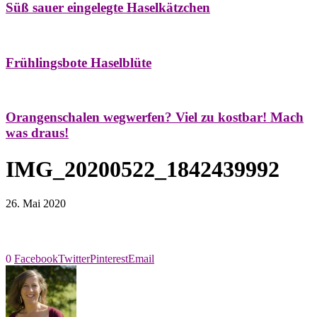
Süß sauer eingelegte Haselkätzchen
Bäume
Frühling
Natur- & Hausapotheke
Naturstreifzüge
Tees
Frühlingsbote Haselblüte
Aroma & Duft
Naturkosmetik
Orangenschalen wegwerfen? Viel zu kostbar! Mach
was draus!
IMG_20200522_1842439992
26. Mai 2020
0
Facebook
Twitter
Pinterest
Email