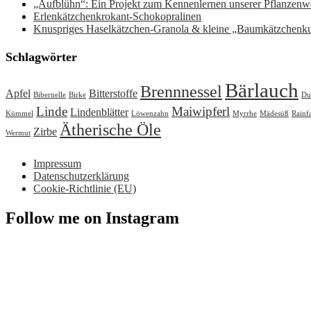
„Aufblühn“: Ein Projekt zum Kennenlernen unserer Pflanzenwe
Erlenkätzchenkrokant-Schokopralinen
Knuspriges Haselkätzchen-Granola & kleine „Baumkätzchenk
Schlagwörter
Bärlauch
Brennnessel
Apfel
Bitterstoffe
Bibernelle
Birke
Du
Linde
Maiwipferl
Lindenblätter
Kümmel
Löwenzahn
Myrrhe
Mädesüß
Rainf
Ätherische Öle
Zirbe
Wermut
Impressum
Datenschutzerklärung
Cookie-Richtlinie (EU)
Follow me on Instagram