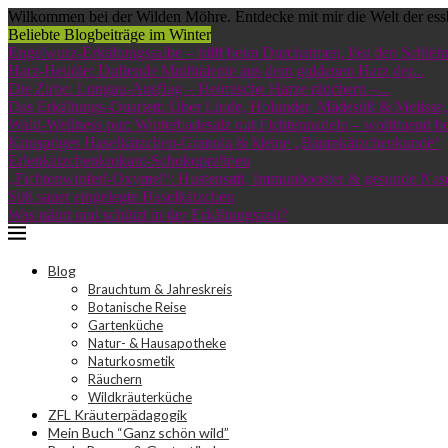
Wilkommen bei der Wilden Möhre. Entdecke mit mir die Welt der ess
Beliebte Blogbeiträge im Winter
Engelwurz-Erkältungssalbe – hilft beim Durchatmen, löst den Schleim
Harz-Heilöle: Duftende Multitalente aus dem goldenen Harz der...
Die Zirbe: Lungau-Ausflug – Heimische Harze räuchern –...
Das Erkältungs-Quartett: Über Linde, Holunder, Mädesüß & Melisse,.
Wald-Wellness pur: Winterbadesalz mit Fichtennadeln – wohltuend bei
Knuspriges Haselkätzchen-Granola & kleine „Baumkätzchenkunde“
Erlenkätzchenkrokant-Schokopralinen
„Fichtenwipferl-Oxymel“: Hustensaft, Immunbooster & gesunde Nas
Süß sauer eingelegte Haselkätzchen
Was nährt und schützt in der Erkältungszeit?
Blog
Brauchtum & Jahreskreis
Botanische Reise
Gartenküche
Natur- & Hausapotheke
Naturkosmetik
Räuchern
Wildkräuterküche
ZFL Kräuterpädagogik
Mein Buch “Ganz schön wild”