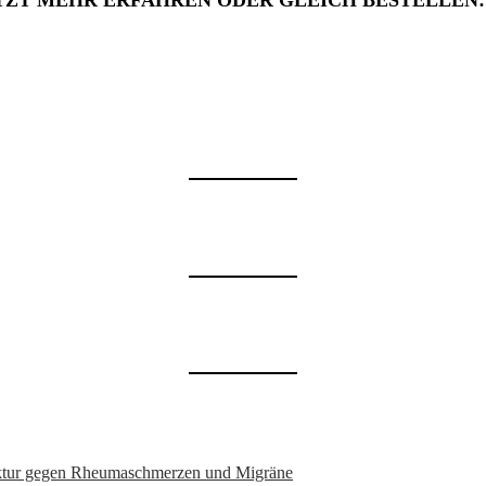
TZT MEHR ERFAHREN ODER GLEICH BESTELLEN
nktur gegen Rheumaschmerzen und Migräne