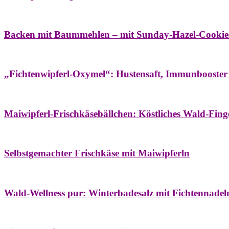
Bäume
Frühling
Wildkräuterküche
Backen mit Baummehlen – mit Sunday-Hazel-Cookie
Bäume
Frühling
Heilessige & Essigauszüge
Honig
Natur- & Hausapoth
„Fichtenwipferl-Oxymel“: Hustensaft, Immunbooster
Aufstriche
Bäume
Frühling
Wildkräuterküche
Maiwipferl-Frischkäsebällchen: Köstliches Wald-Finge
Aufstriche
Bäume
Frühling
Wildkräuterküche
Selbstgemachter Frischkäse mit Maiwipferln
Aroma & Duft
Bäder
Bäume
Natur- & Hausapotheke
Naturkosmetik
Wi
Wald-Wellness pur: Winterbadesalz mit Fichtennade
Bäume
Beilagen
Konservieren & Würzen
Wildkräuterküche
Winter