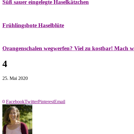
Süß sauer eingelegte Haselkätzchen
Bäume
Frühling
Natur- & Hausapotheke
Naturstreifzüge
Tees
Frühlingsbote Haselblüte
Aroma & Duft
Naturkosmetik
Orangenschalen wegwerfen? Viel zu kostbar! Mach w
4
25. Mai 2020
0
Facebook
Twitter
Pinterest
Email