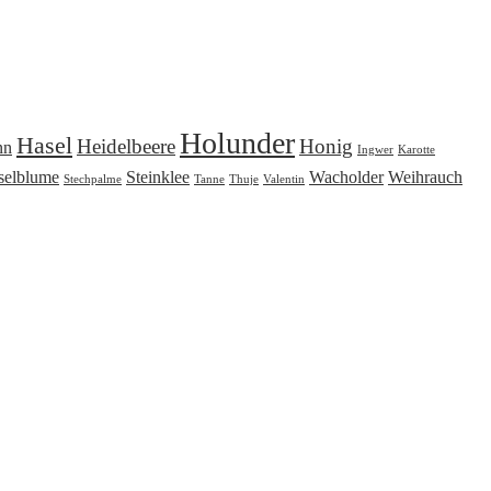
Holunder
Hasel
Heidelbeere
Honig
nn
Ingwer
Karotte
selblume
Steinklee
Wacholder
Weihrauch
Stechpalme
Tanne
Thuje
Valentin