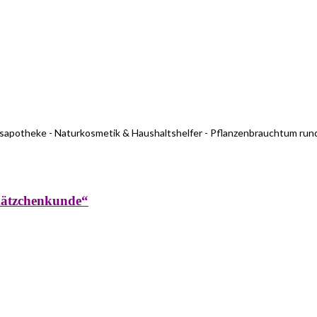
usapotheke - Naturkosmetik & Haushaltshelfer - Pflanzenbrauchtum run
kätzchenkunde“
rküche