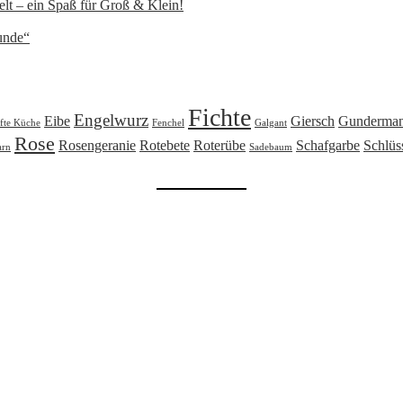
lt – ein Spaß für Groß & Klein!
unde“
Fichte
Engelwurz
Eibe
Giersch
Gunderma
fte Küche
Fenchel
Galgant
Rose
Rosengeranie
Rotebete
Roterübe
Schafgarbe
Schlüs
arn
Sadebaum