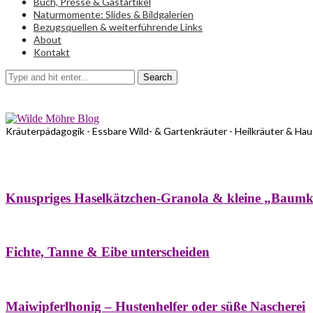
Buch, Presse & Gastartikel
Naturmomente: Slides & Bildgalerien
Bezugsquellen & weiterführende Links
About
Kontakt
Search
Kräuterpädagogik - Essbare Wild- & Gartenkräuter - Heilkräuter & Ha
Bäume
Frühling
Wildkräuterküche
Winter
Knuspriges Haselkätzchen-Granola & kleine „Baum
Bäume
Naturstreifzüge
Pflanzenportrait
Fichte, Tanne & Eibe unterscheiden
Bäume
Frühling
Naschereien
Natur- & Hausapotheke
Sirupe
Wildkräute
Maiwipferlhonig – Hustenhelfer oder süße Nascherei