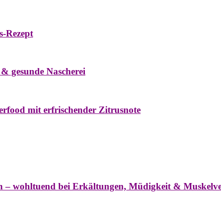
s-Rezept
eke
Oxymel
Winter
 & gesunde Nascherei
rfood mit erfrischender Zitrusnote
nter
ln – wohltuend bei Erkältungen, Müdigkeit & Muskel