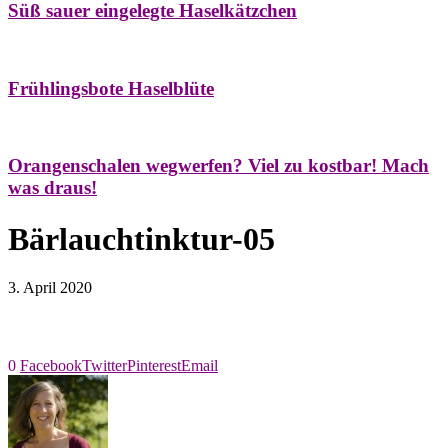
Süß sauer eingelegte Haselkätzchen
Bäume
Frühling
Natur- & Hausapotheke
Naturstreifzüge
Tees
Frühlingsbote Haselblüte
Aroma & Duft
Naturkosmetik
Orangenschalen wegwerfen? Viel zu kostbar! Mach
was draus!
Bärlauchtinktur-05
3. April 2020
0
Facebook
Twitter
Pinterest
Email