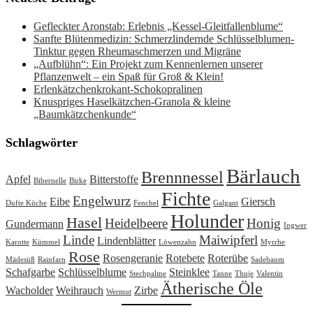
Gefleckter Aronstab: Erlebnis „Kessel-Gleitfallenblume“
Sanfte Blütenmedizin: Schmerzlindernde Schlüsselblumen-
Tinktur gegen Rheumaschmerzen und Migräne
„Aufblühn“: Ein Projekt zum Kennenlernen unserer
Pflanzenwelt – ein Spaß für Groß & Klein!
Erlenkätzchenkrokant-Schokopralinen
Knuspriges Haselkätzchen-Granola & kleine
„Baumkätzchenkunde“
Schlagwörter
Bärlauch
Brennnessel
Apfel
Bitterstoffe
Bibernelle
Birke
Fichte
Engelwurz
Eibe
Giersch
Dufte Küche
Fenchel
Galgant
Holunder
Hasel
Heidelbeere
Honig
Gundermann
Ingwer
Linde
Maiwipferl
Lindenblätter
Karotte
Kümmel
Löwenzahn
Myrrhe
Rose
Rosengeranie
Rotebete
Roterübe
Mädesüß
Rainfarn
Sadebaum
Schafgarbe
Schlüsselblume
Steinklee
Stechpalme
Tanne
Thuje
Valentin
Ätherische Öle
Wacholder
Weihrauch
Zirbe
Wermut