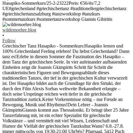
wildemoehre.blog
•
Follow
Griechischer Tanz Hasapiko - Sommerkurs:Hasapiko lernen und
100% Griechenland Feeling erleben! Du liebst Griechenland? Dann
tanz es!Erlebe in diesem Sommer die Faszination des Hasapiko –
dem Tanz der griechischen Seele. In vier aufeinander aufbauenden
Einheiten zeigt dir Joannis Gkimpirits Schritt für Schritt die
charakteristischen Figuren und Bewegungsabläufe dieses
traditionellen Tanzes, der tief in der griechischen Kultur verwurzelt
ist. Der Hasapiko bildet auch die Grundlage für den Sirtaki, der
durch den Film Alexis Sorbas weltweite Bekanntheit erlangte –
doch seine Ursprünge reichen weit tiefer in die griechische
Tanztradition zurück.Keine Vorkenntnisse nötig – nur Freude an
Bewegung, Musik und Rhythmus!Dein Lehrer - Joannis
GkimpiritsGiannis kommt aus Thessaloniki. Er bringt über 25 Jahre
Tanzerfahrung mit, ist ein echter Spezialist für griechische
Volkstänze – und vermittelt mit viel Wissen, Leidenschaft und
Humor die Vielfalt der griechischen Tanzkultur.Wann? 6.8.-27.8.
immer mittwochs von 19:30-21:00 UhrWo? Pfarrsaal, 5412 Puch