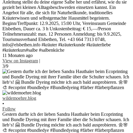
Anleitung stellst du deine eigene Salbe her und erfährst, wie du sie
gezielt bei kleinen Alltagsbeschwerden einsetzen kannst. Ein
Angebot für alle, die sich für Naturheilkunde, traditionelles
Kräuterwissen und selbstgemachte Hausmittel begeistern.
Beginn/Treffpunkt: 12.9.2025, 15:00 Uhr, Vereinsraum Gemeinde
Elsbethen, Dauer ca. 3 h Unkostenbeitrag: € 15,—/Person
Teilnehmeranzahl: max. 12 Personen Anmeldung: bis 9.9.2025,
Tourismusverband Elsbethen, Tel. +43 664 7313 0748,
info@elsbethen.info #kräuter #kräuterkunde #kräuterliebe
#kräuterkurs#salbe #salbenküche
11 Monaten ago
View on Instagram
|
3/9
wildemoehre.blog
•
Follow
Gestern durfte ich der lieben Sandra Hauthaler beim Ecoprinting
und Bundle Dyeing mit ihrer Familie über die Schulter schauen. Ich
lieb‘s! 🤗 Bundle Dyeing möchte ich auch bald ausprobieren. 🌼🌸
🎨 #ecoprint #bundledye #Bundledyeing #färber #färberpflanzen