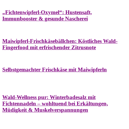
Hausapotheke
Oxymel
Winter
„Fichtenwipferl-Oxymel“: Hustensaft,
Immunbooster & gesunde Nascherei
Aufstriche
Bäume
Frühling
Wildkräuterküche
Maiwipferl-Frischkäsebällchen: Köstliches Wald-
Fingerfood mit erfrischender Zitrusnote
Aufstriche
Bäume
Frühling
Wildkräuterküche
Selbstgemachter Frischkäse mit Maiwipferln
Aroma & Duft
Bäder
Bäume
Natur- &
Hausapotheke
Naturkosmetik
Winter
Wald-Wellness pur: Winterbadesalz mit
Fichtennadeln – wohltuend bei Erkältungen,
Müdigkeit & Muskelverspannungen
Bäume
Beilagen
Konservieren & Würzen
Wildkräuterküche
Winter