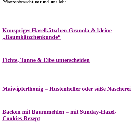
Pflanzenbrauchtum rund ums Jahr
Bäume
Frühling
Wildkräuterküche
Winter
Knuspriges Haselkätzchen-Granola & kleine
„Baumkätzchenkunde“
Bäume
Naturstreifzüge
Pflanzenportrait
Fichte, Tanne & Eibe unterscheiden
Bäume
Frühling
Naschereien
Natur- &
Hausapotheke
Sirupe
Wildkräuterküche
Maiwipferlhonig – Hustenhelfer oder süße Nascherei
Bäume
Frühling
Wildkräuterküche
Backen mit Baummehlen – mit Sunday-Hazel-
Cookies-Rezept
Bäume
Frühling
Heilessige & Essigauszüge
Honig
Natur- &