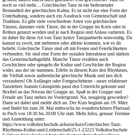
noch so viel mehr… Griechischer Tanz ist ein bedeutender
Bestandteil der griechischen Kultur. Er ist nicht nur eine Form der
Unterhaltung, sondern auch ein Ausdruck von Gemeinschaft und
Tradition. Es gibt viele verschiedene Arten von griechischen
Tänzen, darunter viele Tänze, die in der Gruppe im Kreis oder in
Reihen getanzt werden und je nach Region und Anlass variieren. Es
ist daher für diese Art von Tanz kein/e TanzpartnerIn notwendig. Du
kannst zu zweit, mit mehreren oder alleine kommen, wie es dir
beliebt. Griechische Tänze sind oft mit Festen und Feierlichkeiten
verbunden. Sie sind eine Form der sozialen Interaktion und stärken
das Gemeinschaftsgefühl. Manche Tänze erzählen auch
Geschichten oder spiegeln die Kultur und Geschichte der Region
wider, aus der sie stammen. Erlebe in diesem Kurs den Rhythmus,
die Vielfalt sowie authentische griechische Musik und lass dich
verzaubern! Ob Anfänger oder Fortgeschrittene - unser erfahrener
Tanzlehrer Joannis Gkimpiritis passt den Unterricht gekonnt und
flexibel an das Niveau der Gruppe an. Spaß in der Gruppe und
Freude am Tanz stehen im Vordergrund. Na, neugierig geworden?
Dann sei dabei und melde dich an. Der Kurs beginnt am 19. März
und findet bis zum 28. Mai mittwochs im wunderschönen Pfarrsaal
in Puch von 18:30 bis 20:00 Uhr statt. Mehr Infos, genaue Termine
und Anmeldung unter:
https://www.volkshochschule.at/kurse/kurs/Griechischer-Tanz-
Rhythmus-Kultur-und-Leidenschaft/25-1-23223 Volkshochschule