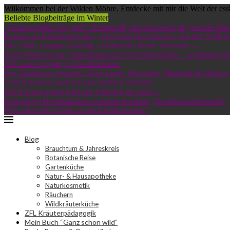
Wilkommen bei der Wilden Möhre. Entdecke mit mir die Welt der ess
Beliebte Blogbeiträge im Winter
„Fichtenwipferl-Oxymel“: Hustensaft, Immunbooster & gesunde Nas
Engelwurz-Erkältungssalbe – hilft beim Durchatmen, löst den Schleim
Die Zirbe: Lungau-Ausflug – Heimische Harze räuchern –...
Wald-Wellness pur: Winterbadesalz mit Fichtennadeln – wohltuend bei
Süß sauer eingelegte Haselkätzchen
Das Erkältungs-Quartett: Über Linde, Holunder, Mädesüß & Melisse,.
Vom Räuchern und von den dunklen Nächten
Mit Barbara schon jetzt den Frühling ins Haus...
Knuspriges Haselkätzchen-Granola & kleine „Baumkätzchenkunde“
Was nährt und schützt in der Erkältungszeit?
Blog
Brauchtum & Jahreskreis
Botanische Reise
Gartenküche
Natur- & Hausapotheke
Naturkosmetik
Räuchern
Wildkräuterküche
ZFL Kräuterpädagogik
Mein Buch “Ganz schön wild”