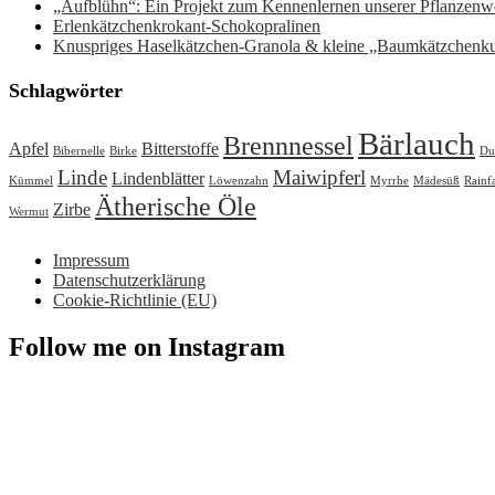
„Aufblühn“: Ein Projekt zum Kennenlernen unserer Pflanzenwe
Erlenkätzchenkrokant-Schokopralinen
Knuspriges Haselkätzchen-Granola & kleine „Baumkätzchenk
Schlagwörter
Bärlauch
Brennnessel
Apfel
Bitterstoffe
Bibernelle
Birke
Du
Linde
Maiwipferl
Lindenblätter
Kümmel
Löwenzahn
Myrrhe
Mädesüß
Rainf
Ätherische Öle
Zirbe
Wermut
Impressum
Datenschutzerklärung
Cookie-Richtlinie (EU)
Follow me on Instagram