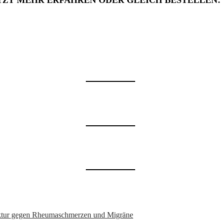
TZT MEHR ERFAHREN ODER GLEICH BESTELLEN
nktur gegen Rheumaschmerzen und Migräne