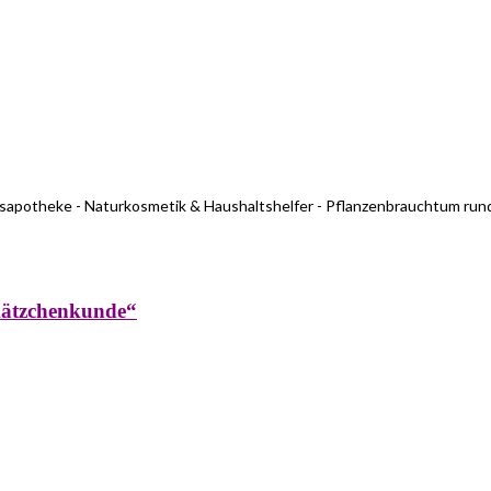
usapotheke - Naturkosmetik & Haushaltshelfer - Pflanzenbrauchtum run
kätzchenkunde“
rküche