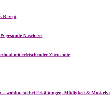
s-Rezept
eke
Oxymel
Winter
 & gesunde Nascherei
rfood mit erfrischender Zitrusnote
nter
ln – wohltuend bei Erkältungen, Müdigkeit & Muskel