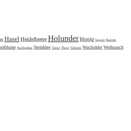
Holunder
Hasel
Heidelbeere
Honig
nn
Ingwer
Karotte
selblume
Steinklee
Wacholder
Weihrauch
Stechpalme
Tanne
Thuje
Valentin