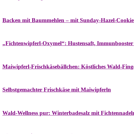
Bäume
Frühling
Wildkräuterküche
Backen mit Baummehlen – mit Sunday-Hazel-Cookie
Bäume
Frühling
Heilessige & Essigauszüge
Honig
Natur- & Hausapoth
„Fichtenwipferl-Oxymel“: Hustensaft, Immunbooster
Aufstriche
Bäume
Frühling
Wildkräuterküche
Maiwipferl-Frischkäsebällchen: Köstliches Wald-Finge
Aufstriche
Bäume
Frühling
Wildkräuterküche
Selbstgemachter Frischkäse mit Maiwipferln
Aroma & Duft
Bäder
Bäume
Natur- & Hausapotheke
Naturkosmetik
Wi
Wald-Wellness pur: Winterbadesalz mit Fichtennade
Bäume
Beilagen
Konservieren & Würzen
Wildkräuterküche
Winter