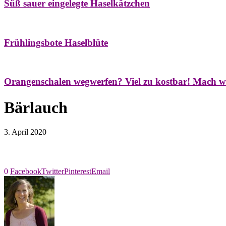
Süß sauer eingelegte Haselkätzchen
Bäume
Frühling
Natur- & Hausapotheke
Naturstreifzüge
Tees
Frühlingsbote Haselblüte
Aroma & Duft
Naturkosmetik
Orangenschalen wegwerfen? Viel zu kostbar! Mach w
Bärlauch
3. April 2020
0
Facebook
Twitter
Pinterest
Email