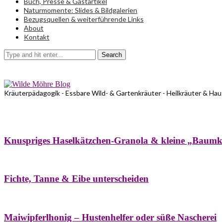
Buch, Presse & Gastartikel
Naturmomente: Slides & Bildgalerien
Bezugsquellen & weiterführende Links
About
Kontakt
Search
Kräuterpädagogik - Essbare Wild- & Gartenkräuter - Heilkräuter & Ha
Bäume
Frühling
Wildkräuterküche
Winter
Knuspriges Haselkätzchen-Granola & kleine „Baum
Bäume
Naturstreifzüge
Pflanzenportrait
Fichte, Tanne & Eibe unterscheiden
Bäume
Frühling
Naschereien
Natur- & Hausapotheke
Sirupe
Wildkräute
Maiwipferlhonig – Hustenhelfer oder süße Nascherei