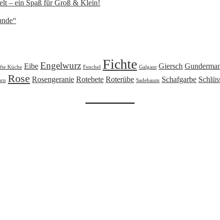
lt – ein Spaß für Groß & Klein!
unde“
Fichte
Engelwurz
Eibe
Giersch
Gunderma
fte Küche
Fenchel
Galgant
Rose
Rosengeranie
Rotebete
Roterübe
Schafgarbe
Schlüs
arn
Sadebaum