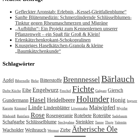
Gefleckter Aronstab: Erlebnis „Kessel-Gleitfallenblume“
Sanfte Blütenmedizin: Schmerzlindernde Schlüsselblumen-
Tinktur gegen Rheumaschmerzen und Migräne
„Aufblühn“: Ein Projekt zum Kennenlernen unserer
Pflanzenwelt – ein Spaß für Groß & Klein!
Erlenkätzchenkrokant-Schokopralinen
Knuspriges Haselkätzchen-Granola & kleine
„Baumkätzchenkunde“
Schlagwörter
Bärlauch
Brennnessel
Apfel
Bitterstoffe
Bibernelle
Birke
Fichte
Engelwurz
Eibe
Giersch
Dufte Küche
Fenchel
Galgant
Holunder
Hasel
Heidelbeere
Honig
Gundermann
Ingwer
Linde
Maiwipferl
Lindenblätter
Karotte
Kümmel
Löwenzahn
Myrrhe
Rose
Rosengeranie
Rotebete
Roterübe
Mädesüß
Rainfarn
Sadebaum
Schafgarbe
Schlüsselblume
Steinklee
Stechpalme
Tanne
Thuje
Valentin
Ätherische Öle
Wacholder
Weihrauch
Zirbe
Wermut