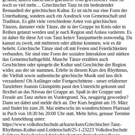
noch so viel mehr… Griechischer Tanz ist ein bedeutender
Bestandteil der griechischen Kultur. Er ist nicht nur eine Form der
Unterhaltung, sondern auch ein Ausdruck von Gemeinschaft und
Tradition. Es gibt viele verschiedene Arten von griechischen
Tänzen, darunter viele Tänze, die in der Gruppe im Kreis oder in
Reihen getanzt werden und je nach Region und Anlass variieren. Es
ist daher für diese Art von Tanz kein/e TanzpartnerIn notwendig. Du
kannst zu zweit, mit mehreren oder alleine kommen, wie es dir
beliebt. Griechische Tänze sind oft mit Festen und Feierlichkeiten
verbunden. Sie sind eine Form der sozialen Interaktion und stärken
das Gemeinschaftsgefühl. Manche Tänze erzählen auch
Geschichten oder spiegeln die Kultur und Geschichte der Region
wider, aus der sie stammen. Erlebe in diesem Kurs den Rhythmus,
die Vielfalt sowie authentische griechische Musik und lass dich
verzaubern! Ob Anfänger oder Fortgeschrittene - unser erfahrener
Tanzlehrer Joannis Gkimpiritis passt den Unterricht gekonnt und
flexibel an das Niveau der Gruppe an. Spaß in der Gruppe und
Freude am Tanz stehen im Vordergrund. Na, neugierig geworden?
Dann sei dabei und melde dich an. Der Kurs beginnt am 19. März
und findet bis zum 28. Mai mittwochs im wunderschönen Pfarrsaal
in Puch von 18:30 bis 20:00 Uhr statt. Mehr Infos, genaue Termine
und Anmeldung unter:
https://www.volkshochschule.at/kurse/kurs/Griechischer-Tanz-
Rhythmus-Kultur-und-Leidenschaft/25-1-23223 Volkshochschule