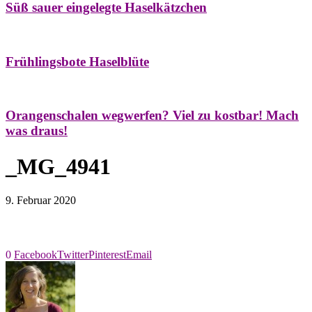
Süß sauer eingelegte Haselkätzchen
Bäume
Frühling
Natur- & Hausapotheke
Naturstreifzüge
Tees
Frühlingsbote Haselblüte
Aroma & Duft
Naturkosmetik
Orangenschalen wegwerfen? Viel zu kostbar! Mach
was draus!
_MG_4941
9. Februar 2020
0
Facebook
Twitter
Pinterest
Email