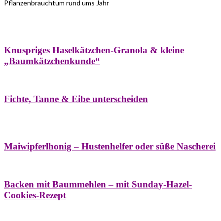
Pflanzenbrauchtum rund ums Jahr
Bäume
Frühling
Wildkräuterküche
Winter
Knuspriges Haselkätzchen-Granola & kleine
„Baumkätzchenkunde“
Bäume
Naturstreifzüge
Pflanzenportrait
Fichte, Tanne & Eibe unterscheiden
Bäume
Frühling
Naschereien
Natur- &
Hausapotheke
Sirupe
Wildkräuterküche
Maiwipferlhonig – Hustenhelfer oder süße Nascherei
Bäume
Frühling
Wildkräuterküche
Backen mit Baummehlen – mit Sunday-Hazel-
Cookies-Rezept
Bäume
Frühling
Heilessige & Essigauszüge
Honig
Natur- &