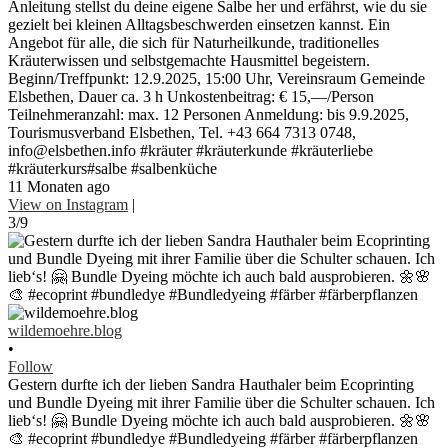
Anleitung stellst du deine eigene Salbe her und erfährst, wie du sie
gezielt bei kleinen Alltagsbeschwerden einsetzen kannst. Ein
Angebot für alle, die sich für Naturheilkunde, traditionelles
Kräuterwissen und selbstgemachte Hausmittel begeistern.
Beginn/Treffpunkt: 12.9.2025, 15:00 Uhr, Vereinsraum Gemeinde
Elsbethen, Dauer ca. 3 h Unkostenbeitrag: € 15,—/Person
Teilnehmeranzahl: max. 12 Personen Anmeldung: bis 9.9.2025,
Tourismusverband Elsbethen, Tel. +43 664 7313 0748,
info@elsbethen.info #kräuter #kräuterkunde #kräuterliebe
#kräuterkurs#salbe #salbenküche
11 Monaten ago
View on Instagram
|
3/9
wildemoehre.blog
•
Follow
Gestern durfte ich der lieben Sandra Hauthaler beim Ecoprinting
und Bundle Dyeing mit ihrer Familie über die Schulter schauen. Ich
lieb‘s! 🤗 Bundle Dyeing möchte ich auch bald ausprobieren. 🌼🌸
🎨 #ecoprint #bundledye #Bundledyeing #färber #färberpflanzen