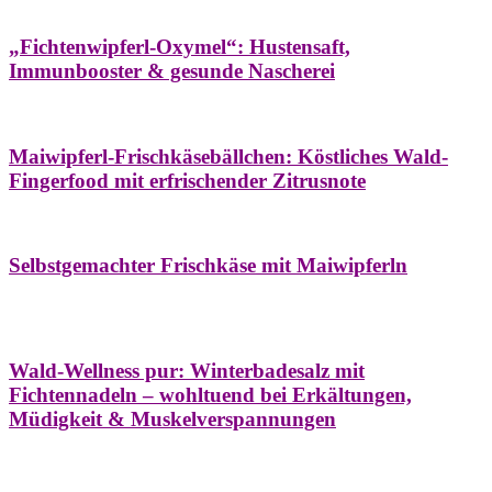
Hausapotheke
Oxymel
Winter
„Fichtenwipferl-Oxymel“: Hustensaft,
Immunbooster & gesunde Nascherei
Aufstriche
Bäume
Frühling
Wildkräuterküche
Maiwipferl-Frischkäsebällchen: Köstliches Wald-
Fingerfood mit erfrischender Zitrusnote
Aufstriche
Bäume
Frühling
Wildkräuterküche
Selbstgemachter Frischkäse mit Maiwipferln
Aroma & Duft
Bäder
Bäume
Natur- &
Hausapotheke
Naturkosmetik
Winter
Wald-Wellness pur: Winterbadesalz mit
Fichtennadeln – wohltuend bei Erkältungen,
Müdigkeit & Muskelverspannungen
Bäume
Beilagen
Konservieren & Würzen
Wildkräuterküche
Winter