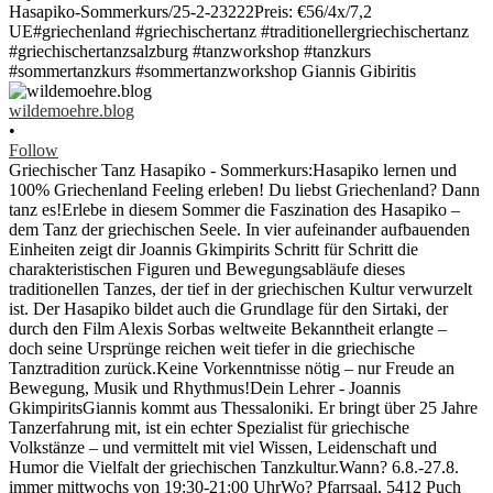
wildemoehre.blog
•
Follow
Griechischer Tanz Hasapiko - Sommerkurs:Hasapiko lernen und
100% Griechenland Feeling erleben! Du liebst Griechenland? Dann
tanz es!Erlebe in diesem Sommer die Faszination des Hasapiko –
dem Tanz der griechischen Seele. In vier aufeinander aufbauenden
Einheiten zeigt dir Joannis Gkimpirits Schritt für Schritt die
charakteristischen Figuren und Bewegungsabläufe dieses
traditionellen Tanzes, der tief in der griechischen Kultur verwurzelt
ist. Der Hasapiko bildet auch die Grundlage für den Sirtaki, der
durch den Film Alexis Sorbas weltweite Bekanntheit erlangte –
doch seine Ursprünge reichen weit tiefer in die griechische
Tanztradition zurück.Keine Vorkenntnisse nötig – nur Freude an
Bewegung, Musik und Rhythmus!Dein Lehrer - Joannis
GkimpiritsGiannis kommt aus Thessaloniki. Er bringt über 25 Jahre
Tanzerfahrung mit, ist ein echter Spezialist für griechische
Volkstänze – und vermittelt mit viel Wissen, Leidenschaft und
Humor die Vielfalt der griechischen Tanzkultur.Wann? 6.8.-27.8.
immer mittwochs von 19:30-21:00 UhrWo? Pfarrsaal, 5412 Puch