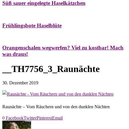
Süß sauer eingelegte Haselkätzchen
Bäume
Frühling
Natur- & Hausapotheke
Naturstreifzüge
Tees
Frühlingsbote Haselblüte
Aroma & Duft
Naturkosmetik
Orangenschalen wegwerfen? Viel zu kostbar! Mach
was draus!
__TH7756_3_Raunächte
30. Dezember 2019
Raunächte – Vom Räuchern und von den dunklen Nächten
0
Facebook
Twitter
Pinterest
Email