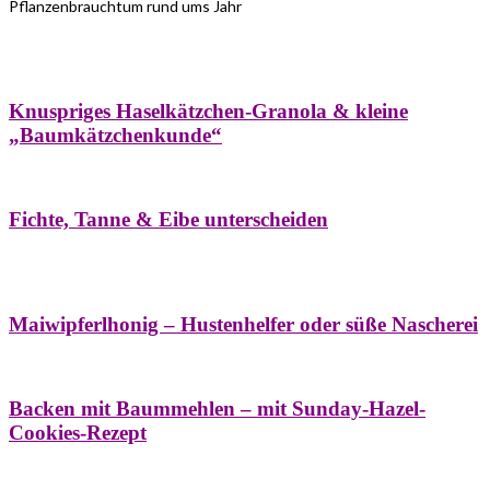
Pflanzenbrauchtum rund ums Jahr
Bäume
Frühling
Wildkräuterküche
Winter
Knuspriges Haselkätzchen-Granola & kleine
„Baumkätzchenkunde“
Bäume
Naturstreifzüge
Pflanzenportrait
Fichte, Tanne & Eibe unterscheiden
Bäume
Frühling
Naschereien
Natur- &
Hausapotheke
Sirupe
Wildkräuterküche
Maiwipferlhonig – Hustenhelfer oder süße Nascherei
Bäume
Frühling
Wildkräuterküche
Backen mit Baummehlen – mit Sunday-Hazel-
Cookies-Rezept
Bäume
Frühling
Heilessige & Essigauszüge
Honig
Natur- &