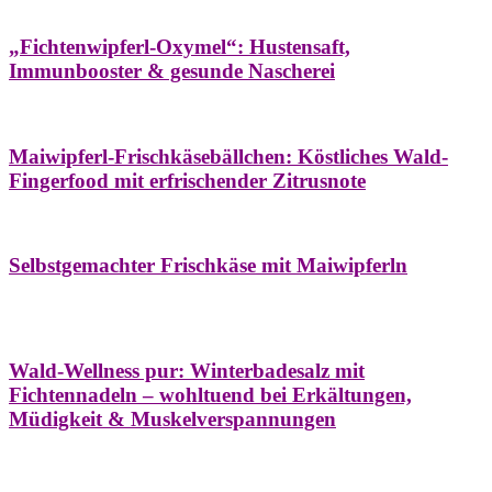
Hausapotheke
Oxymel
Winter
„Fichtenwipferl-Oxymel“: Hustensaft,
Immunbooster & gesunde Nascherei
Aufstriche
Bäume
Frühling
Wildkräuterküche
Maiwipferl-Frischkäsebällchen: Köstliches Wald-
Fingerfood mit erfrischender Zitrusnote
Aufstriche
Bäume
Frühling
Wildkräuterküche
Selbstgemachter Frischkäse mit Maiwipferln
Aroma & Duft
Bäder
Bäume
Natur- &
Hausapotheke
Naturkosmetik
Winter
Wald-Wellness pur: Winterbadesalz mit
Fichtennadeln – wohltuend bei Erkältungen,
Müdigkeit & Muskelverspannungen
Bäume
Beilagen
Konservieren & Würzen
Wildkräuterküche
Winter