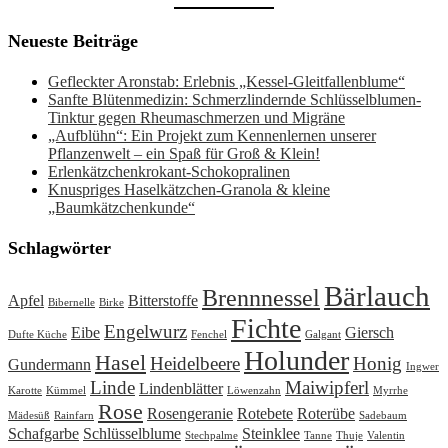
Neueste Beiträge
Gefleckter Aronstab: Erlebnis „Kessel-Gleitfallenblume“
Sanfte Blütenmedizin: Schmerzlindernde Schlüsselblumen-
Tinktur gegen Rheumaschmerzen und Migräne
„Aufblühn“: Ein Projekt zum Kennenlernen unserer
Pflanzenwelt – ein Spaß für Groß & Klein!
Erlenkätzchenkrokant-Schokopralinen
Knuspriges Haselkätzchen-Granola & kleine
„Baumkätzchenkunde“
Schlagwörter
Bärlauch
Brennnessel
Apfel
Bitterstoffe
Bibernelle
Birke
Fichte
Engelwurz
Eibe
Giersch
Dufte Küche
Fenchel
Galgant
Holunder
Hasel
Heidelbeere
Honig
Gundermann
Ingwer
Linde
Maiwipferl
Lindenblätter
Karotte
Kümmel
Löwenzahn
Myrrhe
Rose
Rosengeranie
Rotebete
Roterübe
Mädesüß
Rainfarn
Sadebaum
Schafgarbe
Schlüsselblume
Steinklee
Stechpalme
Tanne
Thuje
Valentin