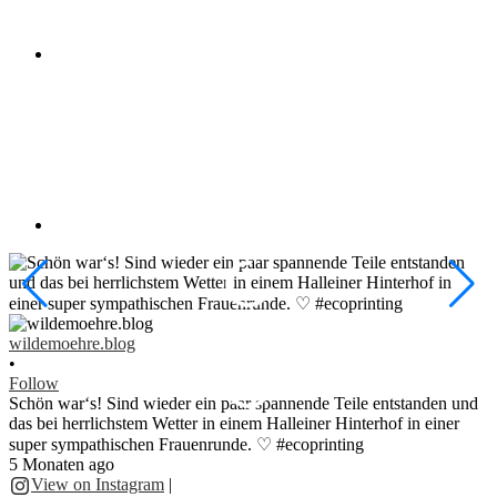
w
•
wildemoehre.blog
F
•
#
Follow
#
Schön war‘s! Sind wieder ein paar spannende Teile entstanden und
1
das bei herrlichstem Wetter in einem Halleiner Hinterhof in einer
super sympathischen Frauenrunde. ♡ #ecoprinting
5 Monaten ago
2
View on Instagram
|