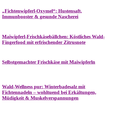
Hausapotheke
Oxymel
Winter
„Fichtenwipferl-Oxymel“: Hustensaft,
Immunbooster & gesunde Nascherei
Aufstriche
Bäume
Frühling
Wildkräuterküche
Maiwipferl-Frischkäsebällchen: Köstliches Wald-
Fingerfood mit erfrischender Zitrusnote
Aufstriche
Bäume
Frühling
Wildkräuterküche
Selbstgemachter Frischkäse mit Maiwipferln
Aroma & Duft
Bäder
Bäume
Natur- &
Hausapotheke
Naturkosmetik
Winter
Wald-Wellness pur: Winterbadesalz mit
Fichtennadeln – wohltuend bei Erkältungen,
Müdigkeit & Muskelverspannungen
Bäume
Beilagen
Konservieren & Würzen
Wildkräuterküche
Winter