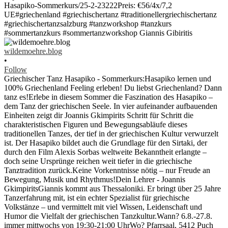
wildemoehre.blog
•
Follow
Griechischer Tanz Hasapiko - Sommerkurs:Hasapiko lernen und
100% Griechenland Feeling erleben! Du liebst Griechenland? Dann
tanz es!Erlebe in diesem Sommer die Faszination des Hasapiko –
dem Tanz der griechischen Seele. In vier aufeinander aufbauenden
Einheiten zeigt dir Joannis Gkimpirits Schritt für Schritt die
charakteristischen Figuren und Bewegungsabläufe dieses
traditionellen Tanzes, der tief in der griechischen Kultur verwurzelt
ist. Der Hasapiko bildet auch die Grundlage für den Sirtaki, der
durch den Film Alexis Sorbas weltweite Bekanntheit erlangte –
doch seine Ursprünge reichen weit tiefer in die griechische
Tanztradition zurück.Keine Vorkenntnisse nötig – nur Freude an
Bewegung, Musik und Rhythmus!Dein Lehrer - Joannis
GkimpiritsGiannis kommt aus Thessaloniki. Er bringt über 25 Jahre
Tanzerfahrung mit, ist ein echter Spezialist für griechische
Volkstänze – und vermittelt mit viel Wissen, Leidenschaft und
Humor die Vielfalt der griechischen Tanzkultur.Wann? 6.8.-27.8.
immer mittwochs von 19:30-21:00 UhrWo? Pfarrsaal, 5412 Puch