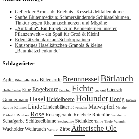
Gefleckter Aronstab: Erlebnis „Kessel-Gleitfallenblume“
Sanfte Blütenmedizin: Schmerzlindernde Schlüsselblumen-
Tinktur gegen Rheumaschmerzen und Migräne
„Aufblühn“: Ein Projekt zum Kennenlernen unserer
Pflanzenwelt – ein Spaß für Groß & Klein!
Erlenkätzchenkrokant-Schokopralinen
Knuspriges Haselkätzchen-Granola & kleine
„Baumkätzchenkunde“
Schlagwörter
Bärlauch
Brennnessel
Apfel
Bitterstoffe
Bibernelle
Birke
Fichte
Engelwurz
Eibe
Giersch
Dufte Küche
Fenchel
Galgant
Holunder
Hasel
Heidelbeere
Honig
Gundermann
Ingwer
Linde
Maiwipferl
Lindenblätter
Karotte
Kümmel
Löwenzahn
Myrrhe
Rose
Rosengeranie
Rotebete
Roterübe
Mädesüß
Rainfarn
Sadebaum
Schafgarbe
Schlüsselblume
Steinklee
Stechpalme
Tanne
Thuje
Valentin
Ätherische Öle
Wacholder
Weihrauch
Zirbe
Wermut