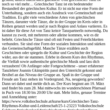
noch so viel mehr… Griechischer Tanz ist ein bedeutender
Bestandteil der griechischen Kultur. Er ist nicht nur eine Form der
Unterhaltung, sondern auch ein Ausdruck von Gemeinschaft und
Tradition. Es gibt viele verschiedene Arten von griechischen
Tänzen, darunter viele Tänze, die in der Gruppe im Kreis oder in
Reihen getanzt werden und je nach Region und Anlass variieren. Es
ist daher für diese Art von Tanz kein/e TanzpartnerIn notwendig. Du
kannst zu zweit, mit mehreren oder alleine kommen, wie es dir
beliebt. Griechische Tänze sind oft mit Festen und Feierlichkeiten
verbunden. Sie sind eine Form der sozialen Interaktion und stärken
das Gemeinschaftsgefühl. Manche Tänze erzählen auch
Geschichten oder spiegeln die Kultur und Geschichte der Region
wider, aus der sie stammen. Erlebe in diesem Kurs den Rhythmus,
die Vielfalt sowie authentische griechische Musik und lass dich
verzaubern! Ob Anfänger oder Fortgeschrittene - unser erfahrener
Tanzlehrer Joannis Gkimpiritis passt den Unterricht gekonnt und
flexibel an das Niveau der Gruppe an. Spaß in der Gruppe und
Freude am Tanz stehen im Vordergrund. Na, neugierig geworden?
Dann sei dabei und melde dich an. Der Kurs beginnt am 19. März
und findet bis zum 28. Mai mittwochs im wunderschönen Pfarrsaal
in Puch von 18:30 bis 20:00 Uhr statt. Mehr Infos, genaue Termine
und Anmeldung unter:
https://www.volkshochschule.at/kurse/kurs/Griechischer-Tanz-
Rhythmus-Kultur-und-Leidenschaft/25-1-23223 Volkshochschule