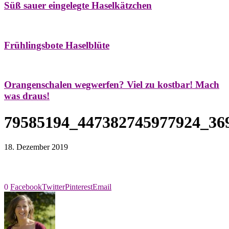
Süß sauer eingelegte Haselkätzchen
Bäume
Frühling
Natur- & Hausapotheke
Naturstreifzüge
Tees
Frühlingsbote Haselblüte
Aroma & Duft
Naturkosmetik
Orangenschalen wegwerfen? Viel zu kostbar! Mach
was draus!
79585194_447382745977924_36
18. Dezember 2019
0
Facebook
Twitter
Pinterest
Email