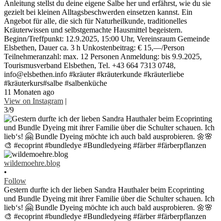
Anleitung stellst du deine eigene Salbe her und erfährst, wie du sie
gezielt bei kleinen Alltagsbeschwerden einsetzen kannst. Ein
Angebot für alle, die sich für Naturheilkunde, traditionelles
Kräuterwissen und selbstgemachte Hausmittel begeistern.
Beginn/Treffpunkt: 12.9.2025, 15:00 Uhr, Vereinsraum Gemeinde
Elsbethen, Dauer ca. 3 h Unkostenbeitrag: € 15,—/Person
Teilnehmeranzahl: max. 12 Personen Anmeldung: bis 9.9.2025,
Tourismusverband Elsbethen, Tel. +43 664 7313 0748,
info@elsbethen.info #kräuter #kräuterkunde #kräuterliebe
#kräuterkurs#salbe #salbenküche
11 Monaten ago
View on Instagram
|
3/9
wildemoehre.blog
•
Follow
Gestern durfte ich der lieben Sandra Hauthaler beim Ecoprinting
und Bundle Dyeing mit ihrer Familie über die Schulter schauen. Ich
lieb‘s! 🤗 Bundle Dyeing möchte ich auch bald ausprobieren. 🌼🌸
🎨 #ecoprint #bundledye #Bundledyeing #färber #färberpflanzen