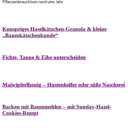
Pflanzenbrauchtum rund ums Jahr
Bäume
Frühling
Wildkräuterküche
Winter
Knuspriges Haselkätzchen-Granola & kleine
„Baumkätzchenkunde“
Bäume
Naturstreifzüge
Pflanzenportrait
Fichte, Tanne & Eibe unterscheiden
Bäume
Frühling
Naschereien
Natur- &
Hausapotheke
Sirupe
Wildkräuterküche
Maiwipferlhonig – Hustenhelfer oder süße Nascherei
Bäume
Frühling
Wildkräuterküche
Backen mit Baummehlen – mit Sunday-Hazel-
Cookies-Rezept
Bäume
Frühling
Heilessige & Essigauszüge
Honig
Natur- &