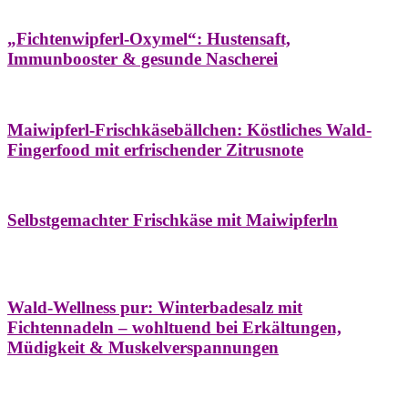
Hausapotheke
Oxymel
Winter
„Fichtenwipferl-Oxymel“: Hustensaft,
Immunbooster & gesunde Nascherei
Aufstriche
Bäume
Frühling
Wildkräuterküche
Maiwipferl-Frischkäsebällchen: Köstliches Wald-
Fingerfood mit erfrischender Zitrusnote
Aufstriche
Bäume
Frühling
Wildkräuterküche
Selbstgemachter Frischkäse mit Maiwipferln
Aroma & Duft
Bäder
Bäume
Natur- &
Hausapotheke
Naturkosmetik
Winter
Wald-Wellness pur: Winterbadesalz mit
Fichtennadeln – wohltuend bei Erkältungen,
Müdigkeit & Muskelverspannungen
Bäume
Beilagen
Konservieren & Würzen
Wildkräuterküche
Winter