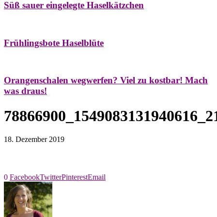
Süß sauer eingelegte Haselkätzchen
Bäume
Frühling
Natur- & Hausapotheke
Naturstreifzüge
Tees
Frühlingsbote Haselblüte
Aroma & Duft
Naturkosmetik
Orangenschalen wegwerfen? Viel zu kostbar! Mach
was draus!
78866900_1549083131940616_2
18. Dezember 2019
0
Facebook
Twitter
Pinterest
Email