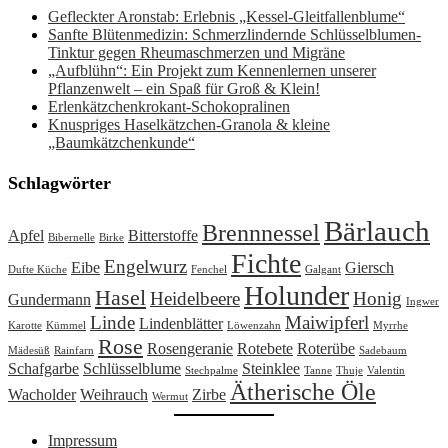
Gefleckter Aronstab: Erlebnis „Kessel-Gleitfallenblume“
Sanfte Blütenmedizin: Schmerzlindernde Schlüsselblumen-
Tinktur gegen Rheumaschmerzen und Migräne
„Aufblühn“: Ein Projekt zum Kennenlernen unserer
Pflanzenwelt – ein Spaß für Groß & Klein!
Erlenkätzchenkrokant-Schokopralinen
Knuspriges Haselkätzchen-Granola & kleine
„Baumkätzchenkunde“
Schlagwörter
Bärlauch
Brennnessel
Apfel
Bitterstoffe
Bibernelle
Birke
Fichte
Engelwurz
Eibe
Giersch
Dufte Küche
Fenchel
Galgant
Holunder
Hasel
Heidelbeere
Honig
Gundermann
Ingwer
Linde
Maiwipferl
Lindenblätter
Karotte
Kümmel
Löwenzahn
Myrrhe
Rose
Rosengeranie
Rotebete
Roterübe
Mädesüß
Rainfarn
Sadebaum
Schafgarbe
Schlüsselblume
Steinklee
Stechpalme
Tanne
Thuje
Valentin
Ätherische Öle
Wacholder
Weihrauch
Zirbe
Wermut
Impressum