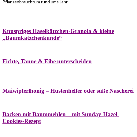
Pflanzenbrauchtum rund ums Jahr
Bäume
Frühling
Wildkräuterküche
Winter
Knuspriges Haselkätzchen-Granola & kleine
„Baumkätzchenkunde“
Bäume
Naturstreifzüge
Pflanzenportrait
Fichte, Tanne & Eibe unterscheiden
Bäume
Frühling
Naschereien
Natur- &
Hausapotheke
Sirupe
Wildkräuterküche
Maiwipferlhonig – Hustenhelfer oder süße Nascherei
Bäume
Frühling
Wildkräuterküche
Backen mit Baummehlen – mit Sunday-Hazel-
Cookies-Rezept
Bäume
Frühling
Heilessige & Essigauszüge
Honig
Natur- &