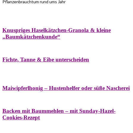
Pflanzenbrauchtum rund ums Jahr
Bäume
Frühling
Wildkräuterküche
Winter
Knuspriges Haselkätzchen-Granola & kleine
„Baumkätzchenkunde“
Bäume
Naturstreifzüge
Pflanzenportrait
Fichte, Tanne & Eibe unterscheiden
Bäume
Frühling
Naschereien
Natur- &
Hausapotheke
Sirupe
Wildkräuterküche
Maiwipferlhonig – Hustenhelfer oder süße Nascherei
Bäume
Frühling
Wildkräuterküche
Backen mit Baummehlen – mit Sunday-Hazel-
Cookies-Rezept
Bäume
Frühling
Heilessige & Essigauszüge
Honig
Natur- &