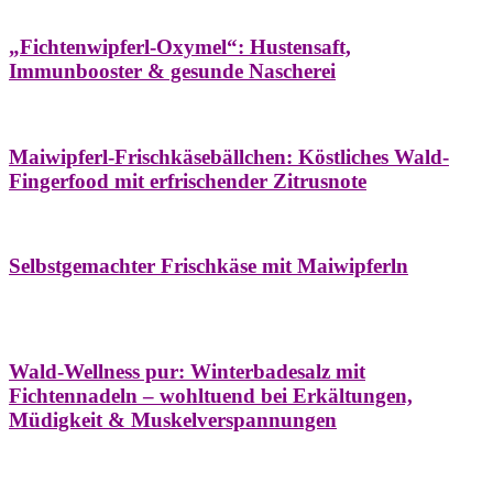
Hausapotheke
Oxymel
Winter
„Fichtenwipferl-Oxymel“: Hustensaft,
Immunbooster & gesunde Nascherei
Aufstriche
Bäume
Frühling
Wildkräuterküche
Maiwipferl-Frischkäsebällchen: Köstliches Wald-
Fingerfood mit erfrischender Zitrusnote
Aufstriche
Bäume
Frühling
Wildkräuterküche
Selbstgemachter Frischkäse mit Maiwipferln
Aroma & Duft
Bäder
Bäume
Natur- &
Hausapotheke
Naturkosmetik
Winter
Wald-Wellness pur: Winterbadesalz mit
Fichtennadeln – wohltuend bei Erkältungen,
Müdigkeit & Muskelverspannungen
Bäume
Beilagen
Konservieren & Würzen
Wildkräuterküche
Winter