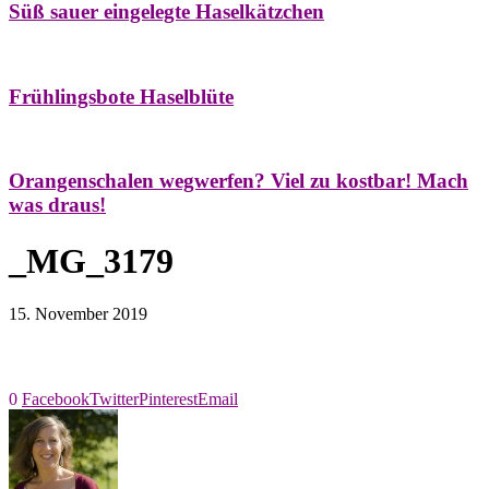
Süß sauer eingelegte Haselkätzchen
Bäume
Frühling
Natur- & Hausapotheke
Naturstreifzüge
Tees
Frühlingsbote Haselblüte
Aroma & Duft
Naturkosmetik
Orangenschalen wegwerfen? Viel zu kostbar! Mach
was draus!
_MG_3179
15. November 2019
0
Facebook
Twitter
Pinterest
Email