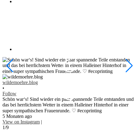
w
•
wildemoehre.blog
F
•
#
Follow
#
Schön war‘s! Sind wieder ein paar spannende Teile entstanden und
1
das bei herrlichstem Wetter in einem Halleiner Hinterhof in einer
V
super sympathischen Frauenrunde. ♡ #ecoprinting
2
5 Monaten ago
View on Instagram
|
1/9