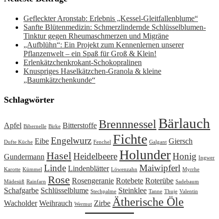
Gefleckter Aronstab: Erlebnis „Kessel-Gleitfallenblume“
Sanfte Blütenmedizin: Schmerzlindernde Schlüsselblumen-
Tinktur gegen Rheumaschmerzen und Migräne
„Aufblühn“: Ein Projekt zum Kennenlernen unserer
Pflanzenwelt – ein Spaß für Groß & Klein!
Erlenkätzchenkrokant-Schokopralinen
Knuspriges Haselkätzchen-Granola & kleine
„Baumkätzchenkunde“
Schlagwörter
Bärlauch
Brennnessel
Apfel
Bitterstoffe
Bibernelle
Birke
Fichte
Engelwurz
Eibe
Giersch
Dufte Küche
Fenchel
Galgant
Holunder
Hasel
Heidelbeere
Honig
Gundermann
Ingwer
Linde
Maiwipferl
Lindenblätter
Karotte
Kümmel
Löwenzahn
Myrrhe
Rose
Rosengeranie
Rotebete
Roterübe
Mädesüß
Rainfarn
Sadebaum
Schafgarbe
Schlüsselblume
Steinklee
Stechpalme
Tanne
Thuje
Valentin
Ätherische Öle
Wacholder
Weihrauch
Zirbe
Wermut