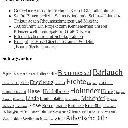
Gefleckter Aronstab: Erlebnis „Kessel-Gleitfallenblume“
Sanfte Blütenmedizin: Schmerzlindernde Schlüsselblumen-
Tinktur gegen Rheumaschmerzen und Migräne
„Aufblühn“: Ein Projekt zum Kennenlernen unserer
Pflanzenwelt – ein Spaß für Groß & Klein!
Erlenkätzchenkrokant-Schokopralinen
Knuspriges Haselkätzchen-Granola & kleine
„Baumkätzchenkunde“
Schlagwörter
Bärlauch
Brennnessel
Apfel
Bitterstoffe
Bibernelle
Birke
Fichte
Engelwurz
Eibe
Giersch
Dufte Küche
Fenchel
Galgant
Holunder
Hasel
Heidelbeere
Honig
Gundermann
Ingwer
Linde
Maiwipferl
Lindenblätter
Karotte
Kümmel
Löwenzahn
Myrrhe
Rose
Rosengeranie
Rotebete
Roterübe
Mädesüß
Rainfarn
Sadebaum
Schafgarbe
Schlüsselblume
Steinklee
Stechpalme
Tanne
Thuje
Valentin
Ätherische Öle
Wacholder
Weihrauch
Zirbe
Wermut