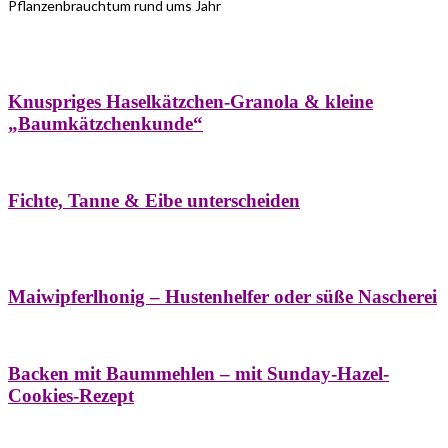
Pflanzenbrauchtum rund ums Jahr
Bäume
Frühling
Wildkräuterküche
Winter
Knuspriges Haselkätzchen-Granola & kleine
„Baumkätzchenkunde“
Bäume
Naturstreifzüge
Pflanzenportrait
Fichte, Tanne & Eibe unterscheiden
Bäume
Frühling
Naschereien
Natur- &
Hausapotheke
Sirupe
Wildkräuterküche
Maiwipferlhonig – Hustenhelfer oder süße Nascherei
Bäume
Frühling
Wildkräuterküche
Backen mit Baummehlen – mit Sunday-Hazel-
Cookies-Rezept
Bäume
Frühling
Heilessige & Essigauszüge
Honig
Natur- &