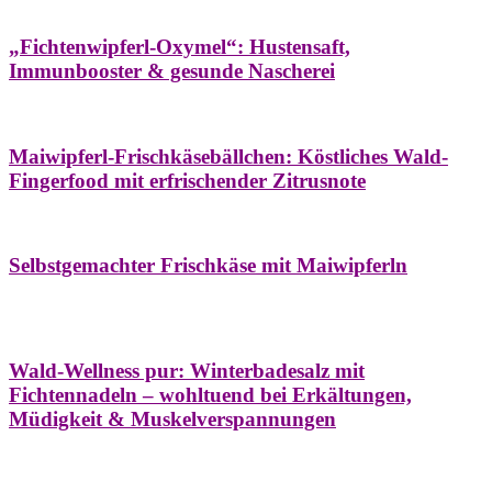
Hausapotheke
Oxymel
Winter
„Fichtenwipferl-Oxymel“: Hustensaft,
Immunbooster & gesunde Nascherei
Aufstriche
Bäume
Frühling
Wildkräuterküche
Maiwipferl-Frischkäsebällchen: Köstliches Wald-
Fingerfood mit erfrischender Zitrusnote
Aufstriche
Bäume
Frühling
Wildkräuterküche
Selbstgemachter Frischkäse mit Maiwipferln
Aroma & Duft
Bäder
Bäume
Natur- &
Hausapotheke
Naturkosmetik
Winter
Wald-Wellness pur: Winterbadesalz mit
Fichtennadeln – wohltuend bei Erkältungen,
Müdigkeit & Muskelverspannungen
Bäume
Beilagen
Konservieren & Würzen
Wildkräuterküche
Winter