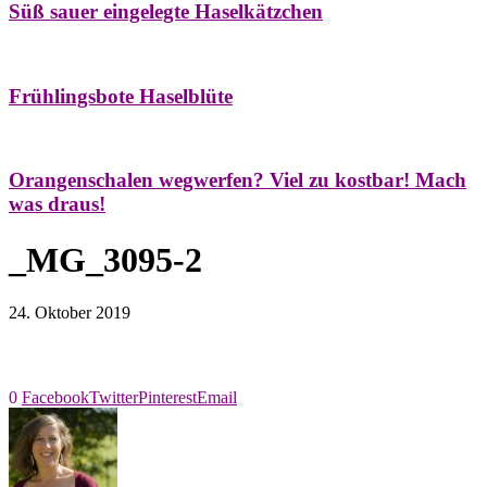
Süß sauer eingelegte Haselkätzchen
Bäume
Frühling
Natur- & Hausapotheke
Naturstreifzüge
Tees
Frühlingsbote Haselblüte
Aroma & Duft
Naturkosmetik
Orangenschalen wegwerfen? Viel zu kostbar! Mach
was draus!
_MG_3095-2
24. Oktober 2019
0
Facebook
Twitter
Pinterest
Email