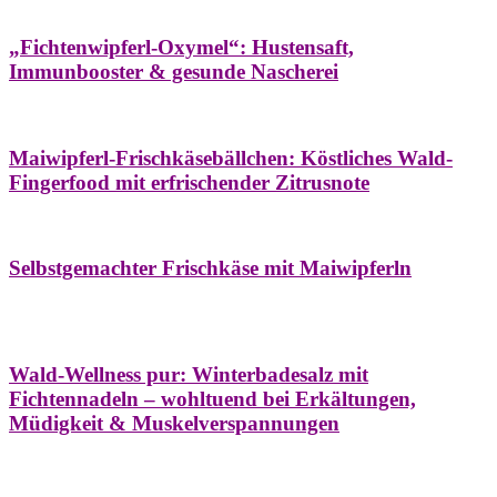
Hausapotheke
Oxymel
Winter
„Fichtenwipferl-Oxymel“: Hustensaft,
Immunbooster & gesunde Nascherei
Aufstriche
Bäume
Frühling
Wildkräuterküche
Maiwipferl-Frischkäsebällchen: Köstliches Wald-
Fingerfood mit erfrischender Zitrusnote
Aufstriche
Bäume
Frühling
Wildkräuterküche
Selbstgemachter Frischkäse mit Maiwipferln
Aroma & Duft
Bäder
Bäume
Natur- &
Hausapotheke
Naturkosmetik
Winter
Wald-Wellness pur: Winterbadesalz mit
Fichtennadeln – wohltuend bei Erkältungen,
Müdigkeit & Muskelverspannungen
Bäume
Beilagen
Konservieren & Würzen
Wildkräuterküche
Winter