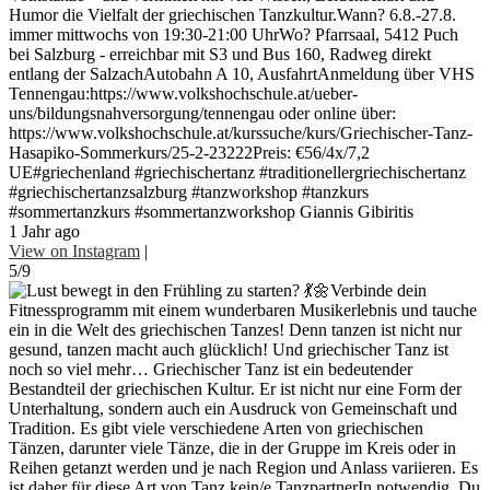
Humor die Vielfalt der griechischen Tanzkultur.Wann? 6.8.-27.8.
immer mittwochs von 19:30-21:00 UhrWo? Pfarrsaal, 5412 Puch
bei Salzburg - erreichbar mit S3 und Bus 160, Radweg direkt
entlang der SalzachAutobahn A 10, AusfahrtAnmeldung über VHS
Tennengau:https://www.volkshochschule.at/ueber-
uns/bildungsnahversorgung/tennengau oder online über:
https://www.volkshochschule.at/kurssuche/kurs/Griechischer-Tanz-
Hasapiko-Sommerkurs/25-2-23222Preis: €56/4x/7,2
UE#griechenland #griechischertanz #traditionellergriechischertanz
#griechischertanzsalzburg #tanzworkshop #tanzkurs
#sommertanzkurs #sommertanzworkshop Giannis Gibiritis
1 Jahr ago
View on Instagram
|
5/9