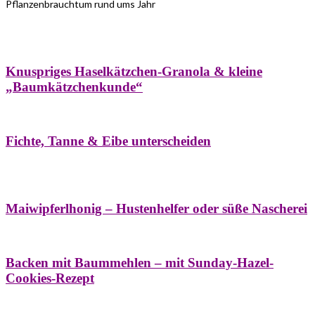
Pflanzenbrauchtum rund ums Jahr
Bäume
Frühling
Wildkräuterküche
Winter
Knuspriges Haselkätzchen-Granola & kleine
„Baumkätzchenkunde“
Bäume
Naturstreifzüge
Pflanzenportrait
Fichte, Tanne & Eibe unterscheiden
Bäume
Frühling
Naschereien
Natur- &
Hausapotheke
Sirupe
Wildkräuterküche
Maiwipferlhonig – Hustenhelfer oder süße Nascherei
Bäume
Frühling
Wildkräuterküche
Backen mit Baummehlen – mit Sunday-Hazel-
Cookies-Rezept
Bäume
Frühling
Heilessige & Essigauszüge
Honig
Natur- &