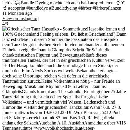
lieb‘s! 🤗 Bundle Dyeing möchte ich auch bald ausprobieren. 🌼🌸
🎨 #ecoprint #bundledye #Bundledyeing #färber #färberpflanzen
11 Monaten ago
View on Instagram
|
4/9