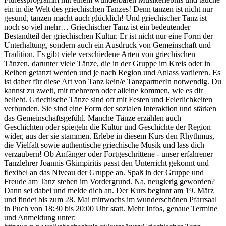
ein in die Welt des griechischen Tanzes! Denn tanzen ist nicht nur
gesund, tanzen macht auch glücklich! Und griechischer Tanz ist
noch so viel mehr… Griechischer Tanz ist ein bedeutender
Bestandteil der griechischen Kultur. Er ist nicht nur eine Form der
Unterhaltung, sondern auch ein Ausdruck von Gemeinschaft und
Tradition. Es gibt viele verschiedene Arten von griechischen
Tänzen, darunter viele Tänze, die in der Gruppe im Kreis oder in
Reihen getanzt werden und je nach Region und Anlass variieren. Es
ist daher für diese Art von Tanz kein/e TanzpartnerIn notwendig. Du
kannst zu zweit, mit mehreren oder alleine kommen, wie es dir
beliebt. Griechische Tänze sind oft mit Festen und Feierlichkeiten
verbunden. Sie sind eine Form der sozialen Interaktion und stärken
das Gemeinschaftsgefühl. Manche Tänze erzählen auch
Geschichten oder spiegeln die Kultur und Geschichte der Region
wider, aus der sie stammen. Erlebe in diesem Kurs den Rhythmus,
die Vielfalt sowie authentische griechische Musik und lass dich
verzaubern! Ob Anfänger oder Fortgeschrittene - unser erfahrener
Tanzlehrer Joannis Gkimpiritis passt den Unterricht gekonnt und
flexibel an das Niveau der Gruppe an. Spaß in der Gruppe und
Freude am Tanz stehen im Vordergrund. Na, neugierig geworden?
Dann sei dabei und melde dich an. Der Kurs beginnt am 19. März
und findet bis zum 28. Mai mittwochs im wunderschönen Pfarrsaal
in Puch von 18:30 bis 20:00 Uhr statt. Mehr Infos, genaue Termine
und Anmeldung unter: