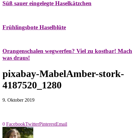
Süß sauer eingelegte Haselkätzchen
Bäume
Frühling
Natur- & Hausapotheke
Naturstreifzüge
Tees
Frühlingsbote Haselblüte
Aroma & Duft
Naturkosmetik
Orangenschalen wegwerfen? Viel zu kostbar! Mach
was draus!
pixabay-MabelAmber-stork-
4187520_1280
9. Oktober 2019
0
Facebook
Twitter
Pinterest
Email