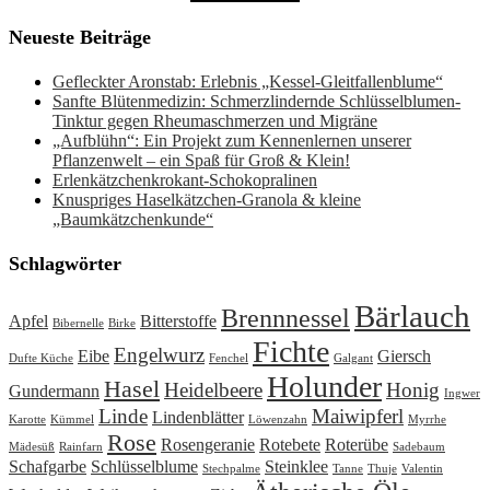
Neueste Beiträge
Gefleckter Aronstab: Erlebnis „Kessel-Gleitfallenblume“
Sanfte Blütenmedizin: Schmerzlindernde Schlüsselblumen-
Tinktur gegen Rheumaschmerzen und Migräne
„Aufblühn“: Ein Projekt zum Kennenlernen unserer
Pflanzenwelt – ein Spaß für Groß & Klein!
Erlenkätzchenkrokant-Schokopralinen
Knuspriges Haselkätzchen-Granola & kleine
„Baumkätzchenkunde“
Schlagwörter
Bärlauch
Brennnessel
Apfel
Bitterstoffe
Bibernelle
Birke
Fichte
Engelwurz
Eibe
Giersch
Dufte Küche
Fenchel
Galgant
Holunder
Hasel
Heidelbeere
Honig
Gundermann
Ingwer
Linde
Maiwipferl
Lindenblätter
Karotte
Kümmel
Löwenzahn
Myrrhe
Rose
Rosengeranie
Rotebete
Roterübe
Mädesüß
Rainfarn
Sadebaum
Schafgarbe
Schlüsselblume
Steinklee
Stechpalme
Tanne
Thuje
Valentin