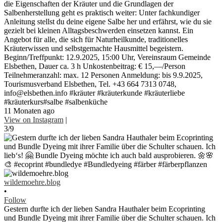
die Eigenschaften der Kräuter und die Grundlagen der
Salbenherstellung geht es praktisch weiter: Unter fachkundiger
Anleitung stellst du deine eigene Salbe her und erfährst, wie du sie
gezielt bei kleinen Alltagsbeschwerden einsetzen kannst. Ein
Angebot für alle, die sich für Naturheilkunde, traditionelles
Kräuterwissen und selbstgemachte Hausmittel begeistern.
Beginn/Treffpunkt: 12.9.2025, 15:00 Uhr, Vereinsraum Gemeinde
Elsbethen, Dauer ca. 3 h Unkostenbeitrag: € 15,—/Person
Teilnehmeranzahl: max. 12 Personen Anmeldung: bis 9.9.2025,
Tourismusverband Elsbethen, Tel. +43 664 7313 0748,
info@elsbethen.info #kräuter #kräuterkunde #kräuterliebe
#kräuterkurs#salbe #salbenküche
11 Monaten ago
View on Instagram
|
3/9
wildemoehre.blog
•
Follow
Gestern durfte ich der lieben Sandra Hauthaler beim Ecoprinting
und Bundle Dyeing mit ihrer Familie über die Schulter schauen. Ich