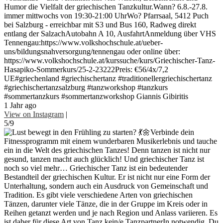
Humor die Vielfalt der griechischen Tanzkultur.Wann? 6.8.-27.8.
immer mittwochs von 19:30-21:00 UhrWo? Pfarrsaal, 5412 Puch
bei Salzburg - erreichbar mit S3 und Bus 160, Radweg direkt
entlang der SalzachAutobahn A 10, AusfahrtAnmeldung über VHS
Tennengau:https://www.volkshochschule.at/ueber-
uns/bildungsnahversorgung/tennengau oder online über:
https://www.volkshochschule.at/kurssuche/kurs/Griechischer-Tanz-
Hasapiko-Sommerkurs/25-2-23222Preis: €56/4x/7,2
UE#griechenland #griechischertanz #traditionellergriechischertanz
#griechischertanzsalzburg #tanzworkshop #tanzkurs
#sommertanzkurs #sommertanzworkshop Giannis Gibiritis
1 Jahr ago
View on Instagram
|
5/9