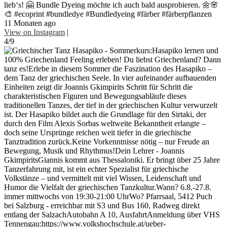
lieb‘s! 🤗 Bundle Dyeing möchte ich auch bald ausprobieren. 🌼🌸
🎨 #ecoprint #bundledye #Bundledyeing #färber #färberpflanzen
11 Monaten ago
View on Instagram
|
4/9