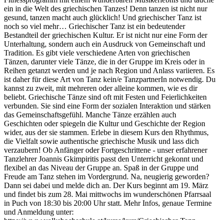
ein in die Welt des griechischen Tanzes! Denn tanzen ist nicht nur
gesund, tanzen macht auch glücklich! Und griechischer Tanz ist
noch so viel mehr… Griechischer Tanz ist ein bedeutender
Bestandteil der griechischen Kultur. Er ist nicht nur eine Form der
Unterhaltung, sondern auch ein Ausdruck von Gemeinschaft und
Tradition. Es gibt viele verschiedene Arten von griechischen
Tänzen, darunter viele Tänze, die in der Gruppe im Kreis oder in
Reihen getanzt werden und je nach Region und Anlass variieren. Es
ist daher für diese Art von Tanz kein/e TanzpartnerIn notwendig. Du
kannst zu zweit, mit mehreren oder alleine kommen, wie es dir
beliebt. Griechische Tänze sind oft mit Festen und Feierlichkeiten
verbunden. Sie sind eine Form der sozialen Interaktion und stärken
das Gemeinschaftsgefühl. Manche Tänze erzählen auch
Geschichten oder spiegeln die Kultur und Geschichte der Region
wider, aus der sie stammen. Erlebe in diesem Kurs den Rhythmus,
die Vielfalt sowie authentische griechische Musik und lass dich
verzaubern! Ob Anfänger oder Fortgeschrittene - unser erfahrener
Tanzlehrer Joannis Gkimpiritis passt den Unterricht gekonnt und
flexibel an das Niveau der Gruppe an. Spaß in der Gruppe und
Freude am Tanz stehen im Vordergrund. Na, neugierig geworden?
Dann sei dabei und melde dich an. Der Kurs beginnt am 19. März
und findet bis zum 28. Mai mittwochs im wunderschönen Pfarrsaal
in Puch von 18:30 bis 20:00 Uhr statt. Mehr Infos, genaue Termine
und Anmeldung unter: