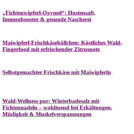
Hausapotheke
Oxymel
Winter
„Fichtenwipferl-Oxymel“: Hustensaft,
Immunbooster & gesunde Nascherei
Aufstriche
Bäume
Frühling
Wildkräuterküche
Maiwipferl-Frischkäsebällchen: Köstliches Wald-
Fingerfood mit erfrischender Zitrusnote
Aufstriche
Bäume
Frühling
Wildkräuterküche
Selbstgemachter Frischkäse mit Maiwipferln
Aroma & Duft
Bäder
Bäume
Natur- &
Hausapotheke
Naturkosmetik
Winter
Wald-Wellness pur: Winterbadesalz mit
Fichtennadeln – wohltuend bei Erkältungen,
Müdigkeit & Muskelverspannungen
Bäume
Beilagen
Konservieren & Würzen
Wildkräuterküche
Winter