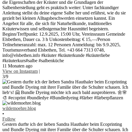
die Eigenschaften der Kräuter und die Grundlagen der
Salbenherstellung geht es praktisch weiter: Unter fachkundiger
Anleitung stellst du deine eigene Salbe her und erfährst, wie du sie
gezielt bei kleinen Alltagsbeschwerden einsetzen kannst. Ein
Angebot für alle, die sich für Naturheilkunde, traditionelles
Kräuterwissen und selbstgemachte Hausmittel begeistern.
Beginn/Treffpunkt: 12.9.2025, 15:00 Uhr, Vereinsraum Gemeinde
Elsbethen, Dauer ca. 3 h Unkostenbeitrag: € 15,—/Person
Teilnehmeranzahl: max. 12 Personen Anmeldung: bis 9.9.2025,
Tourismusverband Elsbethen, Tel. +43 664 7313 0748,
info@elsbethen.info #kräuter #kräuterkunde #kräuterliebe
#kräuterkurs#salbe #salbenküche
11 Monaten ago
View on Instagram
|
3/9
wildemoehre.blog
•
Follow
Gestern durfte ich der lieben Sandra Hauthaler beim Ecoprinting
und Bundle Dyeing mit ihrer Familie über die Schulter schauen. Ich