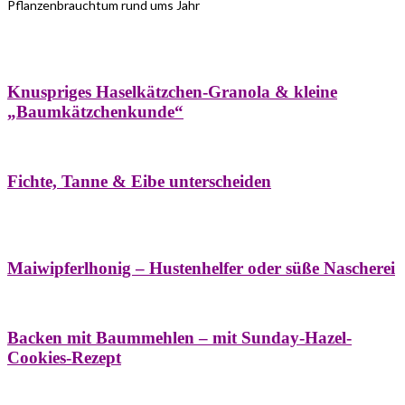
Pflanzenbrauchtum rund ums Jahr
Bäume
Frühling
Wildkräuterküche
Winter
Knuspriges Haselkätzchen-Granola & kleine
„Baumkätzchenkunde“
Bäume
Naturstreifzüge
Pflanzenportrait
Fichte, Tanne & Eibe unterscheiden
Bäume
Frühling
Naschereien
Natur- &
Hausapotheke
Sirupe
Wildkräuterküche
Maiwipferlhonig – Hustenhelfer oder süße Nascherei
Bäume
Frühling
Wildkräuterküche
Backen mit Baummehlen – mit Sunday-Hazel-
Cookies-Rezept
Bäume
Frühling
Heilessige & Essigauszüge
Honig
Natur- &