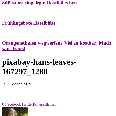
Süß sauer eingelegte Haselkätzchen
Bäume
Frühling
Natur- & Hausapotheke
Naturstreifzüge
Tees
Frühlingsbote Haselblüte
Aroma & Duft
Naturkosmetik
Orangenschalen wegwerfen? Viel zu kostbar! Mach
was draus!
pixabay-hans-leaves-
167297_1280
15. Oktober 2019
0
Facebook
Twitter
Pinterest
Email