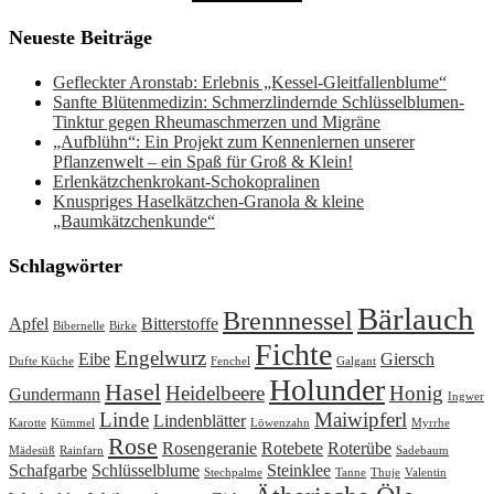
Neueste Beiträge
Gefleckter Aronstab: Erlebnis „Kessel-Gleitfallenblume“
Sanfte Blütenmedizin: Schmerzlindernde Schlüsselblumen-
Tinktur gegen Rheumaschmerzen und Migräne
„Aufblühn“: Ein Projekt zum Kennenlernen unserer
Pflanzenwelt – ein Spaß für Groß & Klein!
Erlenkätzchenkrokant-Schokopralinen
Knuspriges Haselkätzchen-Granola & kleine
„Baumkätzchenkunde“
Schlagwörter
Bärlauch
Brennnessel
Apfel
Bitterstoffe
Bibernelle
Birke
Fichte
Engelwurz
Eibe
Giersch
Dufte Küche
Fenchel
Galgant
Holunder
Hasel
Heidelbeere
Honig
Gundermann
Ingwer
Linde
Maiwipferl
Lindenblätter
Karotte
Kümmel
Löwenzahn
Myrrhe
Rose
Rosengeranie
Rotebete
Roterübe
Mädesüß
Rainfarn
Sadebaum
Schafgarbe
Schlüsselblume
Steinklee
Stechpalme
Tanne
Thuje
Valentin