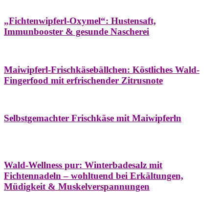
Hausapotheke
Oxymel
Winter
„Fichtenwipferl-Oxymel“: Hustensaft,
Immunbooster & gesunde Nascherei
Aufstriche
Bäume
Frühling
Wildkräuterküche
Maiwipferl-Frischkäsebällchen: Köstliches Wald-
Fingerfood mit erfrischender Zitrusnote
Aufstriche
Bäume
Frühling
Wildkräuterküche
Selbstgemachter Frischkäse mit Maiwipferln
Aroma & Duft
Bäder
Bäume
Natur- &
Hausapotheke
Naturkosmetik
Winter
Wald-Wellness pur: Winterbadesalz mit
Fichtennadeln – wohltuend bei Erkältungen,
Müdigkeit & Muskelverspannungen
Bäume
Beilagen
Konservieren & Würzen
Wildkräuterküche
Winter