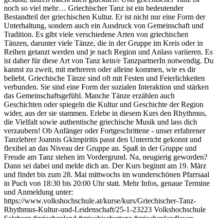
noch so viel mehr… Griechischer Tanz ist ein bedeutender
Bestandteil der griechischen Kultur. Er ist nicht nur eine Form der
Unterhaltung, sondern auch ein Ausdruck von Gemeinschaft und
Tradition. Es gibt viele verschiedene Arten von griechischen
Tänzen, darunter viele Tänze, die in der Gruppe im Kreis oder in
Reihen getanzt werden und je nach Region und Anlass variieren. Es
ist daher für diese Art von Tanz kein/e TanzpartnerIn notwendig. Du
kannst zu zweit, mit mehreren oder alleine kommen, wie es dir
beliebt. Griechische Tänze sind oft mit Festen und Feierlichkeiten
verbunden. Sie sind eine Form der sozialen Interaktion und stärken
das Gemeinschaftsgefühl. Manche Tänze erzählen auch
Geschichten oder spiegeln die Kultur und Geschichte der Region
wider, aus der sie stammen. Erlebe in diesem Kurs den Rhythmus,
die Vielfalt sowie authentische griechische Musik und lass dich
verzaubern! Ob Anfänger oder Fortgeschrittene - unser erfahrener
Tanzlehrer Joannis Gkimpiritis passt den Unterricht gekonnt und
flexibel an das Niveau der Gruppe an. Spaß in der Gruppe und
Freude am Tanz stehen im Vordergrund. Na, neugierig geworden?
Dann sei dabei und melde dich an. Der Kurs beginnt am 19. März
und findet bis zum 28. Mai mittwochs im wunderschönen Pfarrsaal
in Puch von 18:30 bis 20:00 Uhr statt. Mehr Infos, genaue Termine
und Anmeldung unter:
https://www.volkshochschule.at/kurse/kurs/Griechischer-Tanz-
Rhythmus-Kultur-und-Leidenschaft/25-1-23223 Volkshochschule