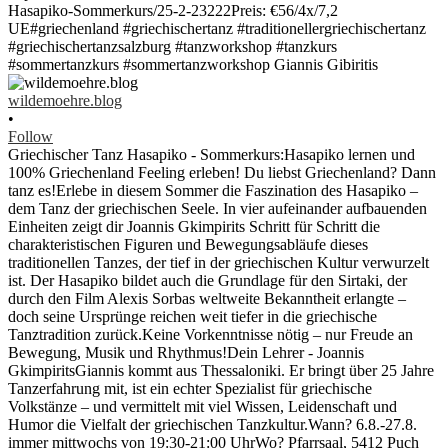
wildemoehre.blog
•
Follow
Griechischer Tanz Hasapiko - Sommerkurs:Hasapiko lernen und
100% Griechenland Feeling erleben! Du liebst Griechenland? Dann
tanz es!Erlebe in diesem Sommer die Faszination des Hasapiko –
dem Tanz der griechischen Seele. In vier aufeinander aufbauenden
Einheiten zeigt dir Joannis Gkimpirits Schritt für Schritt die
charakteristischen Figuren und Bewegungsabläufe dieses
traditionellen Tanzes, der tief in der griechischen Kultur verwurzelt
ist. Der Hasapiko bildet auch die Grundlage für den Sirtaki, der
durch den Film Alexis Sorbas weltweite Bekanntheit erlangte –
doch seine Ursprünge reichen weit tiefer in die griechische
Tanztradition zurück.Keine Vorkenntnisse nötig – nur Freude an
Bewegung, Musik und Rhythmus!Dein Lehrer - Joannis
GkimpiritsGiannis kommt aus Thessaloniki. Er bringt über 25 Jahre
Tanzerfahrung mit, ist ein echter Spezialist für griechische
Volkstänze – und vermittelt mit viel Wissen, Leidenschaft und
Humor die Vielfalt der griechischen Tanzkultur.Wann? 6.8.-27.8.
immer mittwochs von 19:30-21:00 UhrWo? Pfarrsaal, 5412 Puch