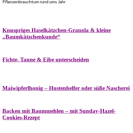
Pflanzenbrauchtum rund ums Jahr
Bäume
Frühling
Wildkräuterküche
Winter
Knuspriges Haselkätzchen-Granola & kleine
„Baumkätzchenkunde“
Bäume
Naturstreifzüge
Pflanzenportrait
Fichte, Tanne & Eibe unterscheiden
Bäume
Frühling
Naschereien
Natur- &
Hausapotheke
Sirupe
Wildkräuterküche
Maiwipferlhonig – Hustenhelfer oder süße Nascherei
Bäume
Frühling
Wildkräuterküche
Backen mit Baummehlen – mit Sunday-Hazel-
Cookies-Rezept
Bäume
Frühling
Heilessige & Essigauszüge
Honig
Natur- &