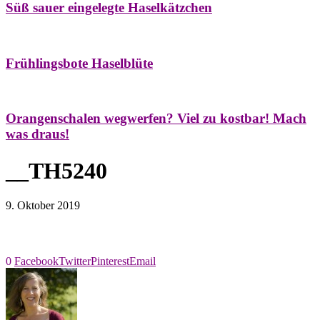
Süß sauer eingelegte Haselkätzchen
Bäume
Frühling
Natur- & Hausapotheke
Naturstreifzüge
Tees
Frühlingsbote Haselblüte
Aroma & Duft
Naturkosmetik
Orangenschalen wegwerfen? Viel zu kostbar! Mach
was draus!
__TH5240
9. Oktober 2019
0
Facebook
Twitter
Pinterest
Email