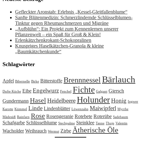
Gefleckter Aronstab: Erlebnis „Kessel-Gleitfallenblume“
Sanfte Blütenmedizin: Schmerzlindernde Schlüsselblumen-
Tinktur gegen Rheumaschmerzen und Migräne
„Aufblühn“: Ein Projekt zum Kennenlernen unserer
Pflanzenwelt – ein Spaß für Groß & Klein!
Erlenkätzchenkrokant-Schokopralinen
Knuspriges Haselkätzchen-Granola & kleine
„Baumkätzchenkunde“
Schlagwörter
Bärlauch
Brennnessel
Apfel
Bitterstoffe
Bibernelle
Birke
Fichte
Engelwurz
Eibe
Giersch
Dufte Küche
Fenchel
Galgant
Holunder
Hasel
Heidelbeere
Honig
Gundermann
Ingwer
Linde
Maiwipferl
Lindenblätter
Karotte
Kümmel
Löwenzahn
Myrrhe
Rose
Rosengeranie
Rotebete
Roterübe
Mädesüß
Rainfarn
Sadebaum
Schafgarbe
Schlüsselblume
Steinklee
Stechpalme
Tanne
Thuje
Valentin
Ätherische Öle
Wacholder
Weihrauch
Zirbe
Wermut