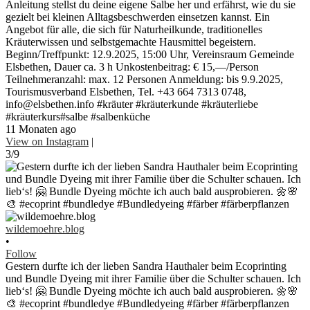
Anleitung stellst du deine eigene Salbe her und erfährst, wie du sie
gezielt bei kleinen Alltagsbeschwerden einsetzen kannst. Ein
Angebot für alle, die sich für Naturheilkunde, traditionelles
Kräuterwissen und selbstgemachte Hausmittel begeistern.
Beginn/Treffpunkt: 12.9.2025, 15:00 Uhr, Vereinsraum Gemeinde
Elsbethen, Dauer ca. 3 h Unkostenbeitrag: € 15,—/Person
Teilnehmeranzahl: max. 12 Personen Anmeldung: bis 9.9.2025,
Tourismusverband Elsbethen, Tel. +43 664 7313 0748,
info@elsbethen.info #kräuter #kräuterkunde #kräuterliebe
#kräuterkurs#salbe #salbenküche
11 Monaten ago
View on Instagram
|
3/9
wildemoehre.blog
•
Follow
Gestern durfte ich der lieben Sandra Hauthaler beim Ecoprinting
und Bundle Dyeing mit ihrer Familie über die Schulter schauen. Ich
lieb‘s! 🤗 Bundle Dyeing möchte ich auch bald ausprobieren. 🌼🌸
🎨 #ecoprint #bundledye #Bundledyeing #färber #färberpflanzen