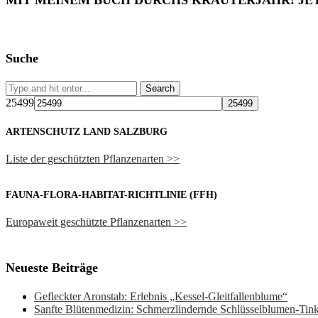
MIT MEINEM BUCH DURCHS KRÄUTERJAHR! JE
Suche
25499
ARTENSCHUTZ LAND SALZBURG
Liste der geschützten Pflanzenarten >>
FAUNA-FLORA-HABITAT-RICHTLINIE (FFH)
Europaweit geschützte Pflanzenarten >>
Neueste Beiträge
Gefleckter Aronstab: Erlebnis „Kessel-Gleitfallenblume“
Sanfte Blütenmedizin: Schmerzlindernde Schlüsselblumen-Ti