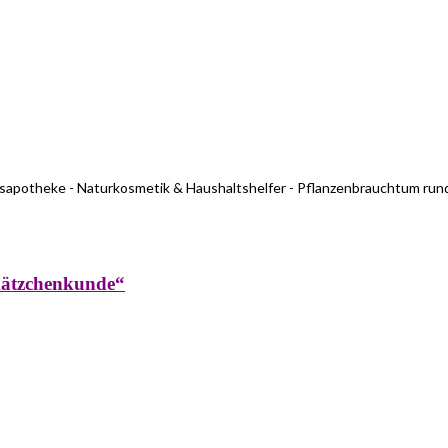
usapotheke - Naturkosmetik & Haushaltshelfer - Pflanzenbrauchtum run
kätzchenkunde“
rküche