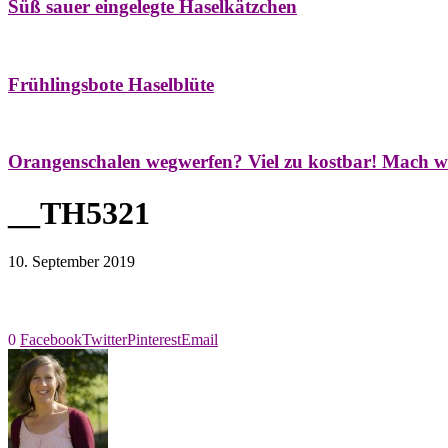
Süß sauer eingelegte Haselkätzchen
Bäume
Frühling
Natur- & Hausapotheke
Naturstreifzüge
Tees
Frühlingsbote Haselblüte
Aroma & Duft
Naturkosmetik
Orangenschalen wegwerfen? Viel zu kostbar! Mach w
__TH5321
10. September 2019
0
Facebook
Twitter
Pinterest
Email