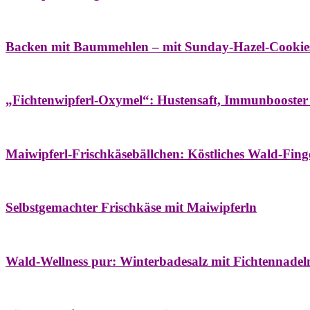
Bäume
Frühling
Wildkräuterküche
Backen mit Baummehlen – mit Sunday-Hazel-Cookie
Bäume
Frühling
Heilessige & Essigauszüge
Honig
Natur- & Hausapoth
„Fichtenwipferl-Oxymel“: Hustensaft, Immunbooster
Aufstriche
Bäume
Frühling
Wildkräuterküche
Maiwipferl-Frischkäsebällchen: Köstliches Wald-Finge
Aufstriche
Bäume
Frühling
Wildkräuterküche
Selbstgemachter Frischkäse mit Maiwipferln
Aroma & Duft
Bäder
Bäume
Natur- & Hausapotheke
Naturkosmetik
Wi
Wald-Wellness pur: Winterbadesalz mit Fichtennade
Bäume
Beilagen
Konservieren & Würzen
Wildkräuterküche
Winter