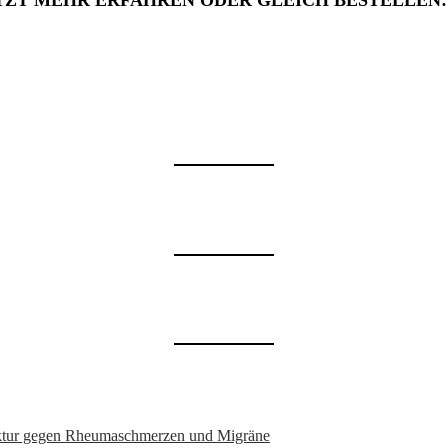
TZT MEHR ERFAHREN ODER GLEICH BESTELLEN
nktur gegen Rheumaschmerzen und Migräne