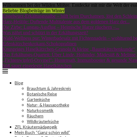
Wilkommen bei der Wilden Möhre. Entdecke mit mir die Welt der ess
Beliebte Blogbeiträge im Winter
Engelwurz-Erkältungssalbe – hilft beim Durchatmen, löst den Schleim
Harz-Heilöle: Duftende Multitalente aus dem goldenen Harz der...
Die Zirbe: Lungau-Ausflug – Heimische Harze räuchern –...
Was nährt und schützt in der Erkältungszeit?
Wald-Wellness pur: Winterbadesalz mit Fichtennadeln – wohltuend bei
Erlenkätzchenkrokant-Schokopralinen
Knuspriges Haselkätzchen-Granola & kleine „Baumkätzchenkunde“
Das Erkältungs-Quartett: Über Linde, Holunder, Mädesüß & Melisse,.
„Fichtenwipferl-Oxymel“: Hustensaft, Immunbooster & gesunde Nas
Süß sauer eingelegte Haselkätzchen
Blog
Brauchtum & Jahreskreis
Botanische Reise
Gartenküche
Natur- & Hausapotheke
Naturkosmetik
Räuchern
Wildkräuterküche
ZFL Kräuterpädagogik
Mein Buch “Ganz schön wild”