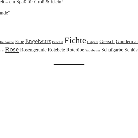
lt – ein Spaß für Groß & Klein!
unde“
Fichte
Engelwurz
Eibe
Giersch
Gunderma
fte Küche
Fenchel
Galgant
Rose
Rosengeranie
Rotebete
Roterübe
Schafgarbe
Schlüs
arn
Sadebaum