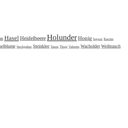
Holunder
Hasel
Heidelbeere
Honig
nn
Ingwer
Karotte
selblume
Steinklee
Wacholder
Weihrauch
Stechpalme
Tanne
Thuje
Valentin