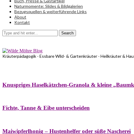
Buch, Presse & Gastartikel
Naturmomente: Slides & Bildgalerien
Bezugsquellen & weiterführende Links
About
Kontakt
Search
Kräuterpädagogik - Essbare Wild- & Gartenkräuter - Heilkräuter & Ha
Bäume
Frühling
Wildkräuterküche
Winter
Knuspriges Haselkätzchen-Granola & kleine „Baum
Bäume
Naturstreifzüge
Pflanzenportrait
Fichte, Tanne & Eibe unterscheiden
Bäume
Frühling
Naschereien
Natur- & Hausapotheke
Sirupe
Wildkräute
Maiwipferlhonig – Hustenhelfer oder süße Nascherei