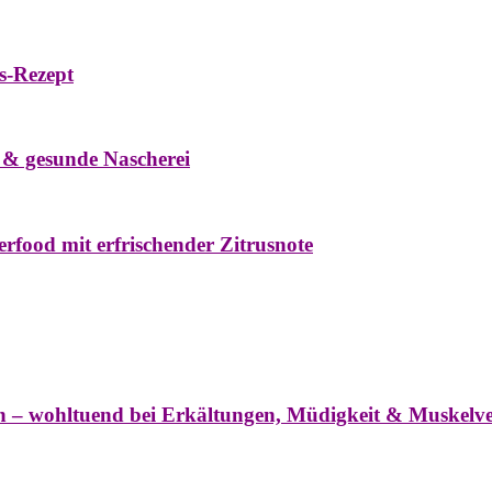
s-Rezept
eke
Oxymel
Winter
 & gesunde Nascherei
rfood mit erfrischender Zitrusnote
nter
ln – wohltuend bei Erkältungen, Müdigkeit & Muskel