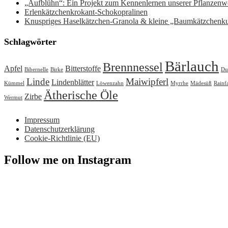
„Aufblühn“: Ein Projekt zum Kennenlernen unserer Pflanzenwe
Erlenkätzchenkrokant-Schokopralinen
Knuspriges Haselkätzchen-Granola & kleine „Baumkätzchenk
Schlagwörter
Bärlauch
Brennnessel
Apfel
Bitterstoffe
Bibernelle
Birke
Du
Linde
Maiwipferl
Lindenblätter
Kümmel
Löwenzahn
Myrrhe
Mädesüß
Rainf
Ätherische Öle
Zirbe
Wermut
Impressum
Datenschutzerklärung
Cookie-Richtlinie (EU)
Follow me on Instagram