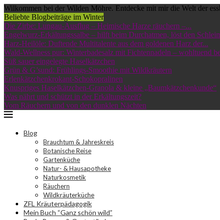
Wilkommen bei der Wilden Möhre. Entdecke mit mir die Welt der ess
Beliebte Blogbeiträge im Winter
Die Zirbe: Lungau-Ausflug – Heimische Harze räuchern –...
Engelwurz-Erkältungssalbe – hilft beim Durchatmen, löst den Schleim
Harz-Heilöle: Duftende Multitalente aus dem goldenen Harz der...
Wald-Wellness pur: Winterbadesalz mit Fichtennadeln – wohltuend bei
Süß sauer eingelegte Haselkätzchen
Grün & G’sund: Frühlings-Smoothie mit Wildkräutern
Erlenkätzchenkrokant-Schokopralinen
Knuspriges Haselkätzchen-Granola & kleine „Baumkätzchenkunde“
Was nährt und schützt in der Erkältungszeit?
Vom Räuchern und von den dunklen Nächten
Blog
Brauchtum & Jahreskreis
Botanische Reise
Gartenküche
Natur- & Hausapotheke
Naturkosmetik
Räuchern
Wildkräuterküche
ZFL Kräuterpädagogik
Mein Buch “Ganz schön wild”