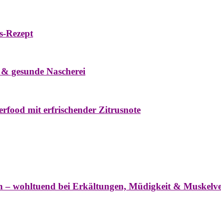
s-Rezept
eke
Oxymel
Winter
 & gesunde Nascherei
rfood mit erfrischender Zitrusnote
nter
ln – wohltuend bei Erkältungen, Müdigkeit & Muskel