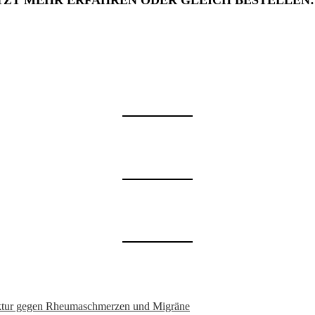
TZT MEHR ERFAHREN ODER GLEICH BESTELLEN
nktur gegen Rheumaschmerzen und Migräne