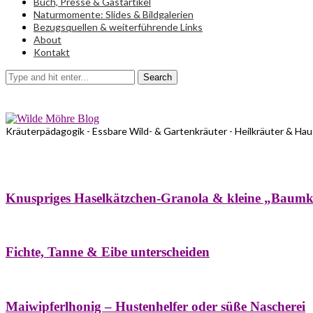
Buch, Presse & Gastartikel
Naturmomente: Slides & Bildgalerien
Bezugsquellen & weiterführende Links
About
Kontakt
Search
Kräuterpädagogik - Essbare Wild- & Gartenkräuter - Heilkräuter & Ha
Bäume
Frühling
Wildkräuterküche
Winter
Knuspriges Haselkätzchen-Granola & kleine „Baum
Bäume
Naturstreifzüge
Pflanzenportrait
Fichte, Tanne & Eibe unterscheiden
Bäume
Frühling
Naschereien
Natur- & Hausapotheke
Sirupe
Wildkräute
Maiwipferlhonig – Hustenhelfer oder süße Nascherei