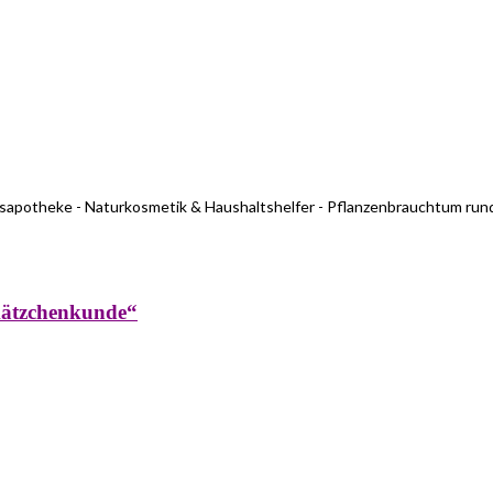
usapotheke - Naturkosmetik & Haushaltshelfer - Pflanzenbrauchtum run
kätzchenkunde“
rküche