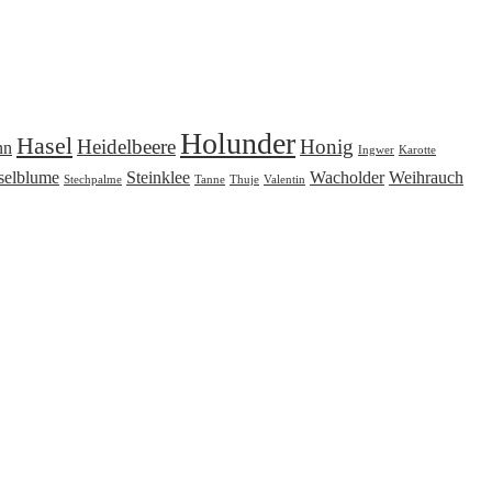
Holunder
Hasel
Heidelbeere
Honig
nn
Ingwer
Karotte
selblume
Steinklee
Wacholder
Weihrauch
Stechpalme
Tanne
Thuje
Valentin