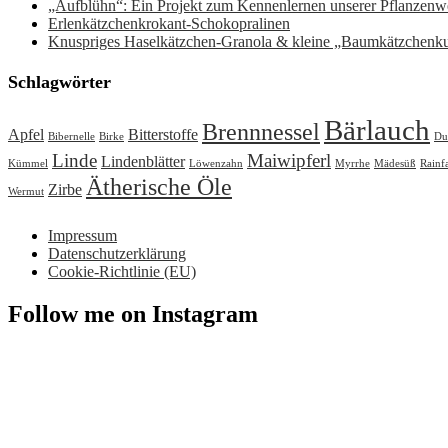
„Aufblühn“: Ein Projekt zum Kennenlernen unserer Pflanzenwe
Erlenkätzchenkrokant-Schokopralinen
Knuspriges Haselkätzchen-Granola & kleine „Baumkätzchenk
Schlagwörter
Bärlauch
Brennnessel
Apfel
Bitterstoffe
Bibernelle
Birke
Du
Linde
Maiwipferl
Lindenblätter
Kümmel
Löwenzahn
Myrrhe
Mädesüß
Rainf
Ätherische Öle
Zirbe
Wermut
Impressum
Datenschutzerklärung
Cookie-Richtlinie (EU)
Follow me on Instagram