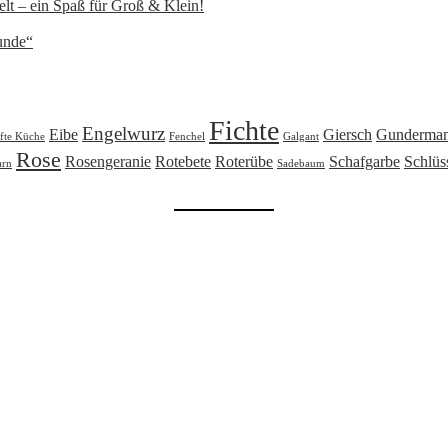
lt – ein Spaß für Groß & Klein!
unde“
Fichte
Engelwurz
Eibe
Giersch
Gunderma
fte Küche
Fenchel
Galgant
Rose
Rosengeranie
Rotebete
Roterübe
Schafgarbe
Schlüs
arn
Sadebaum