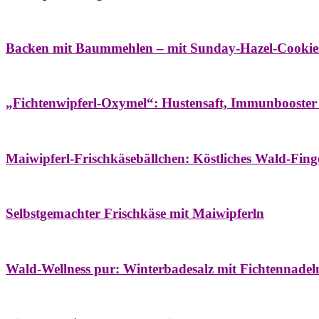
Bäume
Frühling
Wildkräuterküche
Backen mit Baummehlen – mit Sunday-Hazel-Cookie
Bäume
Frühling
Heilessige & Essigauszüge
Honig
Natur- & Hausapoth
„Fichtenwipferl-Oxymel“: Hustensaft, Immunbooster
Aufstriche
Bäume
Frühling
Wildkräuterküche
Maiwipferl-Frischkäsebällchen: Köstliches Wald-Finge
Aufstriche
Bäume
Frühling
Wildkräuterküche
Selbstgemachter Frischkäse mit Maiwipferln
Aroma & Duft
Bäder
Bäume
Natur- & Hausapotheke
Naturkosmetik
Wi
Wald-Wellness pur: Winterbadesalz mit Fichtennade
Bäume
Beilagen
Konservieren & Würzen
Wildkräuterküche
Winter