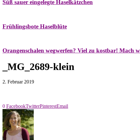
Süß sauer eingelegte Haselkätzchen
Bäume
Frühling
Natur- & Hausapotheke
Naturstreifzüge
Tees
Frühlingsbote Haselblüte
Aroma & Duft
Naturkosmetik
Orangenschalen wegwerfen? Viel zu kostbar! Mach w
_MG_2689-klein
2. Februar 2019
0
Facebook
Twitter
Pinterest
Email