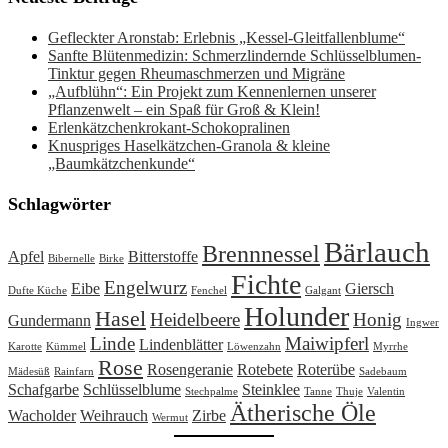
Gefleckter Aronstab: Erlebnis „Kessel-Gleitfallenblume“
Sanfte Blütenmedizin: Schmerzlindernde Schlüsselblumen-
Tinktur gegen Rheumaschmerzen und Migräne
„Aufblühn“: Ein Projekt zum Kennenlernen unserer
Pflanzenwelt – ein Spaß für Groß & Klein!
Erlenkätzchenkrokant-Schokopralinen
Knuspriges Haselkätzchen-Granola & kleine
„Baumkätzchenkunde“
Schlagwörter
Bärlauch
Brennnessel
Apfel
Bitterstoffe
Bibernelle
Birke
Fichte
Engelwurz
Eibe
Giersch
Dufte Küche
Fenchel
Galgant
Holunder
Hasel
Heidelbeere
Honig
Gundermann
Ingwer
Linde
Maiwipferl
Lindenblätter
Karotte
Kümmel
Löwenzahn
Myrrhe
Rose
Rosengeranie
Rotebete
Roterübe
Mädesüß
Rainfarn
Sadebaum
Schafgarbe
Schlüsselblume
Steinklee
Stechpalme
Tanne
Thuje
Valentin
Ätherische Öle
Wacholder
Weihrauch
Zirbe
Wermut