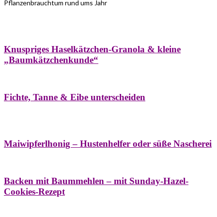
Pflanzenbrauchtum rund ums Jahr
Bäume
Frühling
Wildkräuterküche
Winter
Knuspriges Haselkätzchen-Granola & kleine
„Baumkätzchenkunde“
Bäume
Naturstreifzüge
Pflanzenportrait
Fichte, Tanne & Eibe unterscheiden
Bäume
Frühling
Naschereien
Natur- &
Hausapotheke
Sirupe
Wildkräuterküche
Maiwipferlhonig – Hustenhelfer oder süße Nascherei
Bäume
Frühling
Wildkräuterküche
Backen mit Baummehlen – mit Sunday-Hazel-
Cookies-Rezept
Bäume
Frühling
Heilessige & Essigauszüge
Honig
Natur- &