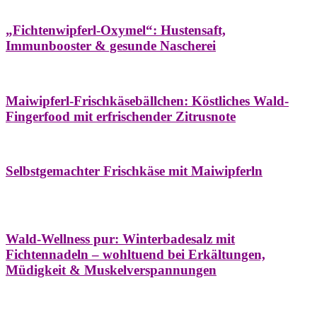
Hausapotheke
Oxymel
Winter
„Fichtenwipferl-Oxymel“: Hustensaft,
Immunbooster & gesunde Nascherei
Aufstriche
Bäume
Frühling
Wildkräuterküche
Maiwipferl-Frischkäsebällchen: Köstliches Wald-
Fingerfood mit erfrischender Zitrusnote
Aufstriche
Bäume
Frühling
Wildkräuterküche
Selbstgemachter Frischkäse mit Maiwipferln
Aroma & Duft
Bäder
Bäume
Natur- &
Hausapotheke
Naturkosmetik
Winter
Wald-Wellness pur: Winterbadesalz mit
Fichtennadeln – wohltuend bei Erkältungen,
Müdigkeit & Muskelverspannungen
Bäume
Beilagen
Konservieren & Würzen
Wildkräuterküche
Winter