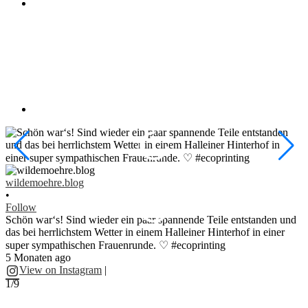
w
•
wildemoehre.blog
F
•
#
Follow
#
Schön war‘s! Sind wieder ein paar spannende Teile entstanden und
1
das bei herrlichstem Wetter in einem Halleiner Hinterhof in einer
super sympathischen Frauenrunde. ♡ #ecoprinting
5 Monaten ago
2
View on Instagram
|
1/9