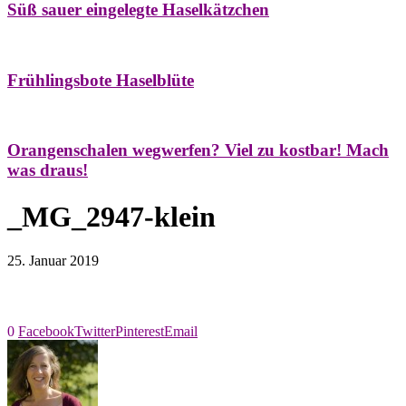
Süß sauer eingelegte Haselkätzchen
Bäume
Frühling
Natur- & Hausapotheke
Naturstreifzüge
Tees
Frühlingsbote Haselblüte
Aroma & Duft
Naturkosmetik
Orangenschalen wegwerfen? Viel zu kostbar! Mach
was draus!
_MG_2947-klein
25. Januar 2019
0
Facebook
Twitter
Pinterest
Email