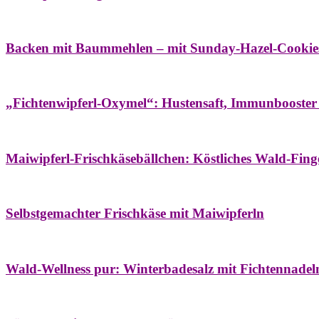
Bäume
Frühling
Wildkräuterküche
Backen mit Baummehlen – mit Sunday-Hazel-Cookie
Bäume
Frühling
Heilessige & Essigauszüge
Honig
Natur- & Hausapoth
„Fichtenwipferl-Oxymel“: Hustensaft, Immunbooster
Aufstriche
Bäume
Frühling
Wildkräuterküche
Maiwipferl-Frischkäsebällchen: Köstliches Wald-Finge
Aufstriche
Bäume
Frühling
Wildkräuterküche
Selbstgemachter Frischkäse mit Maiwipferln
Aroma & Duft
Bäder
Bäume
Natur- & Hausapotheke
Naturkosmetik
Wi
Wald-Wellness pur: Winterbadesalz mit Fichtennade
Bäume
Beilagen
Konservieren & Würzen
Wildkräuterküche
Winter