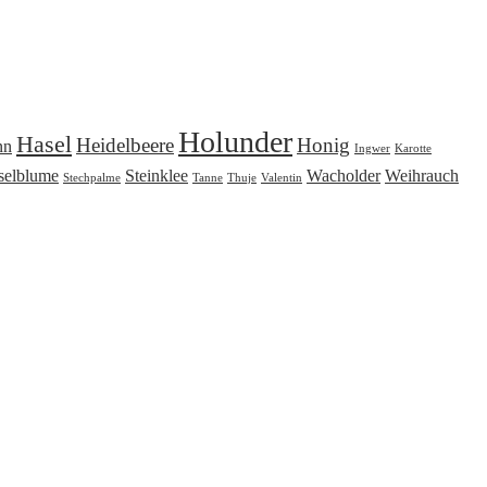
Holunder
Hasel
Heidelbeere
Honig
nn
Ingwer
Karotte
selblume
Steinklee
Wacholder
Weihrauch
Stechpalme
Tanne
Thuje
Valentin