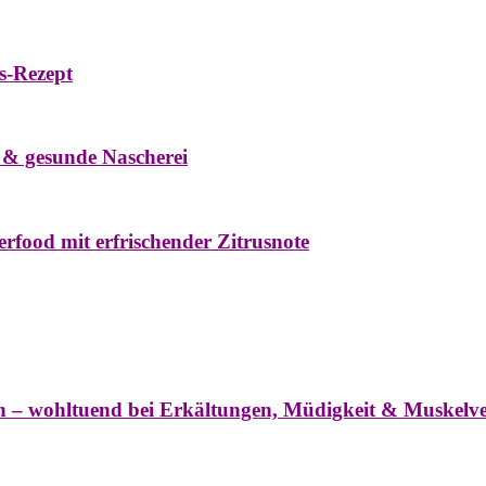
s-Rezept
eke
Oxymel
Winter
 & gesunde Nascherei
rfood mit erfrischender Zitrusnote
nter
ln – wohltuend bei Erkältungen, Müdigkeit & Muskel