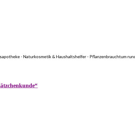
usapotheke - Naturkosmetik & Haushaltshelfer - Pflanzenbrauchtum run
kätzchenkunde“
rküche