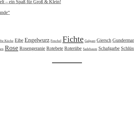
lt – ein Spaß für Groß & Klein!
unde“
Fichte
Engelwurz
Eibe
Giersch
Gunderma
fte Küche
Fenchel
Galgant
Rose
Rosengeranie
Rotebete
Roterübe
Schafgarbe
Schlüs
arn
Sadebaum