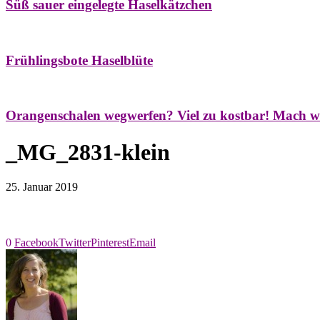
Süß sauer eingelegte Haselkätzchen
Bäume
Frühling
Natur- & Hausapotheke
Naturstreifzüge
Tees
Frühlingsbote Haselblüte
Aroma & Duft
Naturkosmetik
Orangenschalen wegwerfen? Viel zu kostbar! Mach w
_MG_2831-klein
25. Januar 2019
0
Facebook
Twitter
Pinterest
Email