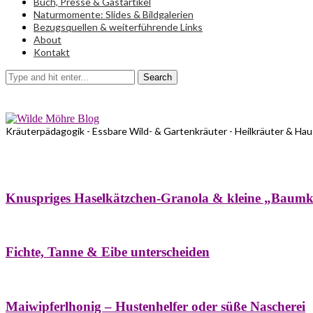
Buch, Presse & Gastartikel
Naturmomente: Slides & Bildgalerien
Bezugsquellen & weiterführende Links
About
Kontakt
Search
Kräuterpädagogik - Essbare Wild- & Gartenkräuter - Heilkräuter & Ha
Bäume
Frühling
Wildkräuterküche
Winter
Knuspriges Haselkätzchen-Granola & kleine „Baum
Bäume
Naturstreifzüge
Pflanzenportrait
Fichte, Tanne & Eibe unterscheiden
Bäume
Frühling
Naschereien
Natur- & Hausapotheke
Sirupe
Wildkräute
Maiwipferlhonig – Hustenhelfer oder süße Nascherei