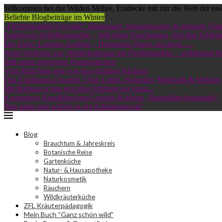
Wilkommen bei der Wilden Möhre. Entdecke mit mir die Welt der ess
Beliebte Blogbeiträge im Winter
„Fichtenwipferl-Oxymel“: Hustensaft, Immunbooster & gesunde Nas
Engelwurz-Erkältungssalbe – hilft beim Durchatmen, löst den Schleim
Die Zirbe: Lungau-Ausflug – Heimische Harze räuchern –...
Wald-Wellness pur: Winterbadesalz mit Fichtennadeln – wohltuend bei
Süß sauer eingelegte Haselkätzchen
Vom Räuchern und von den dunklen Nächten
Das Erkältungs-Quartett: Über Linde, Holunder, Mädesüß & Melisse,.
Mit Barbara schon jetzt den Frühling ins Haus...
Knuspriges Haselkätzchen-Granola & kleine „Baumkätzchenkunde“
Was nährt und schützt in der Erkältungszeit?
Blog
Brauchtum & Jahreskreis
Botanische Reise
Gartenküche
Natur- & Hausapotheke
Naturkosmetik
Räuchern
Wildkräuterküche
ZFL Kräuterpädagogik
Mein Buch “Ganz schön wild”