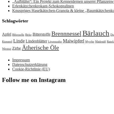
„Aufblühn“: Ein Projekt zum Kennenlernen unserer Pflanzenwe
Erlenkätzchenkrokant-Schokopralinen
Knuspriges Haselkätzchen-Granola & kleine „Baumkätzchenk
Schlagwörter
Bärlauch
Brennnessel
Apfel
Bitterstoffe
Bibernelle
Birke
Du
Linde
Maiwipferl
Lindenblätter
Kümmel
Löwenzahn
Myrrhe
Mädesüß
Rainf
Ätherische Öle
Zirbe
Wermut
Impressum
Datenschutzerklärung
Cookie-Richtlinie (EU)
Follow me on Instagram