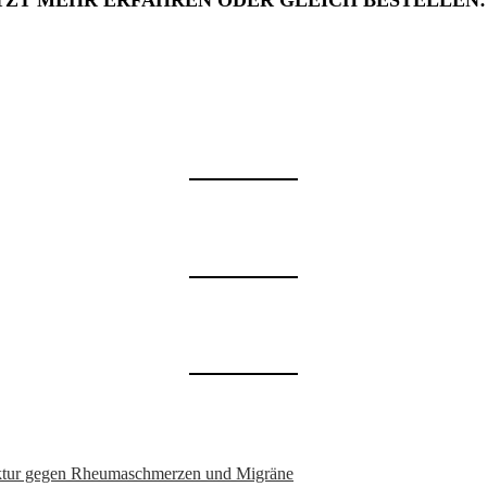
TZT MEHR ERFAHREN ODER GLEICH BESTELLEN
nktur gegen Rheumaschmerzen und Migräne