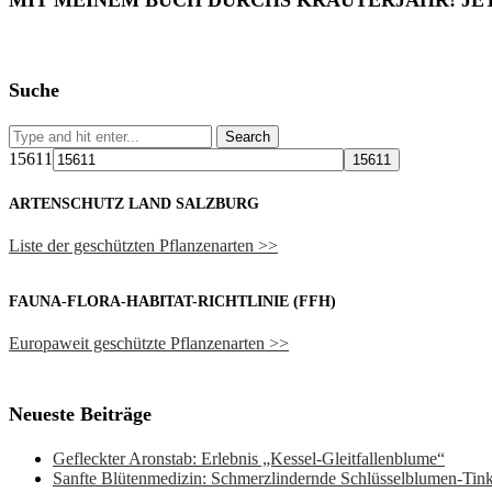
MIT MEINEM BUCH DURCHS KRÄUTERJAHR! JE
Suche
15611
ARTENSCHUTZ LAND SALZBURG
Liste der geschützten Pflanzenarten >>
FAUNA-FLORA-HABITAT-RICHTLINIE (FFH)
Europaweit geschützte Pflanzenarten >>
Neueste Beiträge
Gefleckter Aronstab: Erlebnis „Kessel-Gleitfallenblume“
Sanfte Blütenmedizin: Schmerzlindernde Schlüsselblumen-Ti