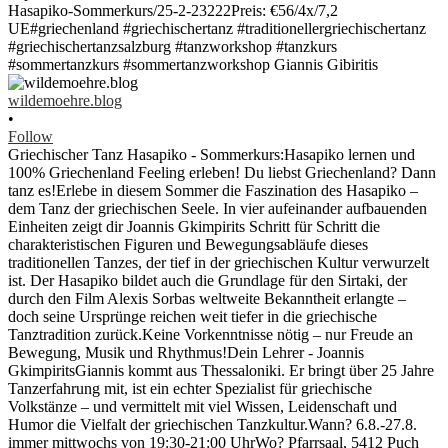
wildemoehre.blog
•
Follow
Griechischer Tanz Hasapiko - Sommerkurs:Hasapiko lernen und
100% Griechenland Feeling erleben! Du liebst Griechenland? Dann
tanz es!Erlebe in diesem Sommer die Faszination des Hasapiko –
dem Tanz der griechischen Seele. In vier aufeinander aufbauenden
Einheiten zeigt dir Joannis Gkimpirits Schritt für Schritt die
charakteristischen Figuren und Bewegungsabläufe dieses
traditionellen Tanzes, der tief in der griechischen Kultur verwurzelt
ist. Der Hasapiko bildet auch die Grundlage für den Sirtaki, der
durch den Film Alexis Sorbas weltweite Bekanntheit erlangte –
doch seine Ursprünge reichen weit tiefer in die griechische
Tanztradition zurück.Keine Vorkenntnisse nötig – nur Freude an
Bewegung, Musik und Rhythmus!Dein Lehrer - Joannis
GkimpiritsGiannis kommt aus Thessaloniki. Er bringt über 25 Jahre
Tanzerfahrung mit, ist ein echter Spezialist für griechische
Volkstänze – und vermittelt mit viel Wissen, Leidenschaft und
Humor die Vielfalt der griechischen Tanzkultur.Wann? 6.8.-27.8.
immer mittwochs von 19:30-21:00 UhrWo? Pfarrsaal, 5412 Puch