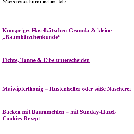
Pflanzenbrauchtum rund ums Jahr
Bäume
Frühling
Wildkräuterküche
Winter
Knuspriges Haselkätzchen-Granola & kleine
„Baumkätzchenkunde“
Bäume
Naturstreifzüge
Pflanzenportrait
Fichte, Tanne & Eibe unterscheiden
Bäume
Frühling
Naschereien
Natur- &
Hausapotheke
Sirupe
Wildkräuterküche
Maiwipferlhonig – Hustenhelfer oder süße Nascherei
Bäume
Frühling
Wildkräuterküche
Backen mit Baummehlen – mit Sunday-Hazel-
Cookies-Rezept
Bäume
Frühling
Heilessige & Essigauszüge
Honig
Natur- &