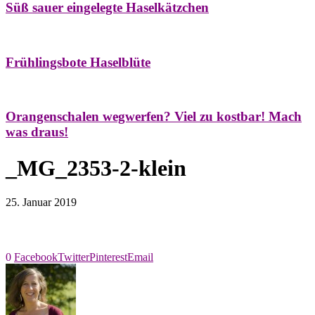
Süß sauer eingelegte Haselkätzchen
Bäume
Frühling
Natur- & Hausapotheke
Naturstreifzüge
Tees
Frühlingsbote Haselblüte
Aroma & Duft
Naturkosmetik
Orangenschalen wegwerfen? Viel zu kostbar! Mach
was draus!
_MG_2353-2-klein
25. Januar 2019
0
Facebook
Twitter
Pinterest
Email