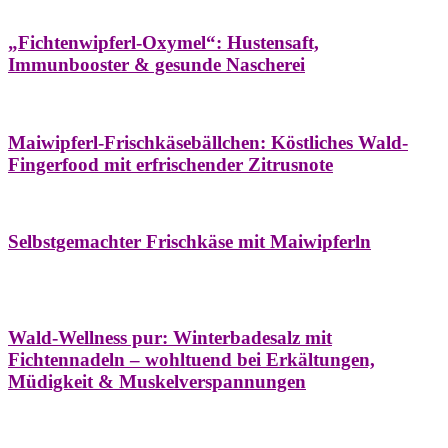
Hausapotheke
Oxymel
Winter
„Fichtenwipferl-Oxymel“: Hustensaft,
Immunbooster & gesunde Nascherei
Aufstriche
Bäume
Frühling
Wildkräuterküche
Maiwipferl-Frischkäsebällchen: Köstliches Wald-
Fingerfood mit erfrischender Zitrusnote
Aufstriche
Bäume
Frühling
Wildkräuterküche
Selbstgemachter Frischkäse mit Maiwipferln
Aroma & Duft
Bäder
Bäume
Natur- &
Hausapotheke
Naturkosmetik
Winter
Wald-Wellness pur: Winterbadesalz mit
Fichtennadeln – wohltuend bei Erkältungen,
Müdigkeit & Muskelverspannungen
Bäume
Beilagen
Konservieren & Würzen
Wildkräuterküche
Winter