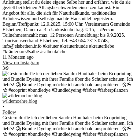
Anleitung stellst du deine eigene Salbe her und erfährst, wie du sie
gezielt bei kleinen Alltagsbeschwerden einsetzen kannst. Ein
Angebot für alle, die sich für Naturheilkunde, traditionelles
Kräuterwissen und selbstgemachte Hausmittel begeistern.
Beginn/Treffpunkt: 12.9.2025, 15:00 Uhr, Vereinsraum Gemeinde
Elsbethen, Dauer ca. 3 h Unkostenbeitrag: € 15,—/Person
Teilnehmeranzahl: max. 12 Personen Anmeldung: bis 9.9.2025,
Tourismusverband Elsbethen, Tel. +43 664 7313 0748,
info@elsbethen.info #kräuter #kräuterkunde #kräuterliebe
#kräuterkurs#salbe #salbenküche
11 Monaten ago
View on Instagram
|
3/9
wildemoehre.blog
•
Follow
Gestern durfte ich der lieben Sandra Hauthaler beim Ecoprinting
und Bundle Dyeing mit ihrer Familie über die Schulter schauen. Ich
lieb‘s! 🤗 Bundle Dyeing möchte ich auch bald ausprobieren. 🌼🌸
🎨 #ecoprint #bundledye #Bundledyeing #färber #färberpflanzen