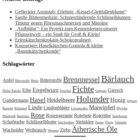
Gefleckter Aronstab: Erlebnis „Kessel-Gleitfallenblume“
Sanfte Blütenmedizin: Schmerzlindernde Schlüsselblumen-
Tinktur gegen Rheumaschmerzen und Migräne
„Aufblühn“: Ein Projekt zum Kennenlernen unserer
Pflanzenwelt – ein Spaß für Groß & Klein!
Erlenkätzchenkrokant-Schokopralinen
Knuspriges Haselkätzchen-Granola & kleine
„Baumkätzchenkunde“
Schlagwörter
Bärlauch
Brennnessel
Apfel
Bitterstoffe
Bibernelle
Birke
Fichte
Engelwurz
Eibe
Giersch
Dufte Küche
Fenchel
Galgant
Holunder
Hasel
Heidelbeere
Honig
Gundermann
Ingwer
Linde
Maiwipferl
Lindenblätter
Karotte
Kümmel
Löwenzahn
Myrrhe
Rose
Rosengeranie
Rotebete
Roterübe
Mädesüß
Rainfarn
Sadebaum
Schafgarbe
Schlüsselblume
Steinklee
Stechpalme
Tanne
Thuje
Valentin
Ätherische Öle
Wacholder
Weihrauch
Zirbe
Wermut