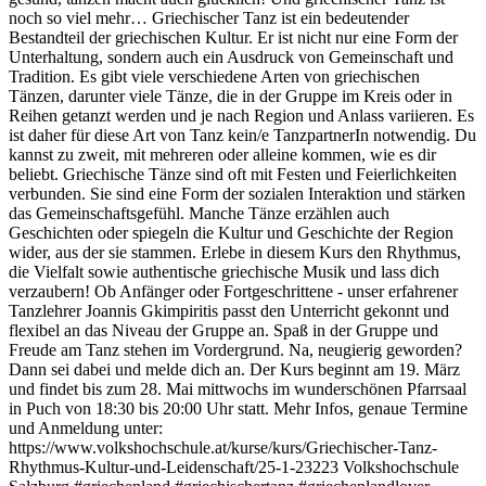
noch so viel mehr… Griechischer Tanz ist ein bedeutender
Bestandteil der griechischen Kultur. Er ist nicht nur eine Form der
Unterhaltung, sondern auch ein Ausdruck von Gemeinschaft und
Tradition. Es gibt viele verschiedene Arten von griechischen
Tänzen, darunter viele Tänze, die in der Gruppe im Kreis oder in
Reihen getanzt werden und je nach Region und Anlass variieren. Es
ist daher für diese Art von Tanz kein/e TanzpartnerIn notwendig. Du
kannst zu zweit, mit mehreren oder alleine kommen, wie es dir
beliebt. Griechische Tänze sind oft mit Festen und Feierlichkeiten
verbunden. Sie sind eine Form der sozialen Interaktion und stärken
das Gemeinschaftsgefühl. Manche Tänze erzählen auch
Geschichten oder spiegeln die Kultur und Geschichte der Region
wider, aus der sie stammen. Erlebe in diesem Kurs den Rhythmus,
die Vielfalt sowie authentische griechische Musik und lass dich
verzaubern! Ob Anfänger oder Fortgeschrittene - unser erfahrener
Tanzlehrer Joannis Gkimpiritis passt den Unterricht gekonnt und
flexibel an das Niveau der Gruppe an. Spaß in der Gruppe und
Freude am Tanz stehen im Vordergrund. Na, neugierig geworden?
Dann sei dabei und melde dich an. Der Kurs beginnt am 19. März
und findet bis zum 28. Mai mittwochs im wunderschönen Pfarrsaal
in Puch von 18:30 bis 20:00 Uhr statt. Mehr Infos, genaue Termine
und Anmeldung unter:
https://www.volkshochschule.at/kurse/kurs/Griechischer-Tanz-
Rhythmus-Kultur-und-Leidenschaft/25-1-23223 Volkshochschule