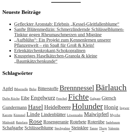
Neueste Beiträge
Gefleckter Aronstab: Erlebnis „Kessel-Gleitfallenblume“
Sanfte Blütenmedizin: Schmerzlindernde Schlüsselblumen-
Tinktur gegen Rheumaschmerzen und Migräne
„Aufblühn“: Ein Projekt zum Kennenlernen unserer
Pflanzenwelt – ein Spaß für Groß & Klein!
Erlenkätzchenkrokant-Schokopralinen
Knuspriges Haselkätzchen-Granola & kleine
„Baumkätzchenkunde“
Schlagwörter
Bärlauch
Brennnessel
Apfel
Bitterstoffe
Bibernelle
Birke
Fichte
Engelwurz
Eibe
Giersch
Dufte Küche
Fenchel
Galgant
Holunder
Hasel
Heidelbeere
Honig
Gundermann
Ingwer
Linde
Maiwipferl
Lindenblätter
Karotte
Kümmel
Löwenzahn
Myrrhe
Rose
Rosengeranie
Rotebete
Roterübe
Mädesüß
Rainfarn
Sadebaum
Schafgarbe
Schlüsselblume
Steinklee
Stechpalme
Tanne
Thuje
Valentin