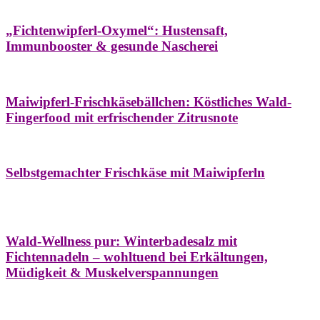
Hausapotheke
Oxymel
Winter
„Fichtenwipferl-Oxymel“: Hustensaft,
Immunbooster & gesunde Nascherei
Aufstriche
Bäume
Frühling
Wildkräuterküche
Maiwipferl-Frischkäsebällchen: Köstliches Wald-
Fingerfood mit erfrischender Zitrusnote
Aufstriche
Bäume
Frühling
Wildkräuterküche
Selbstgemachter Frischkäse mit Maiwipferln
Aroma & Duft
Bäder
Bäume
Natur- &
Hausapotheke
Naturkosmetik
Winter
Wald-Wellness pur: Winterbadesalz mit
Fichtennadeln – wohltuend bei Erkältungen,
Müdigkeit & Muskelverspannungen
Bäume
Beilagen
Konservieren & Würzen
Wildkräuterküche
Winter