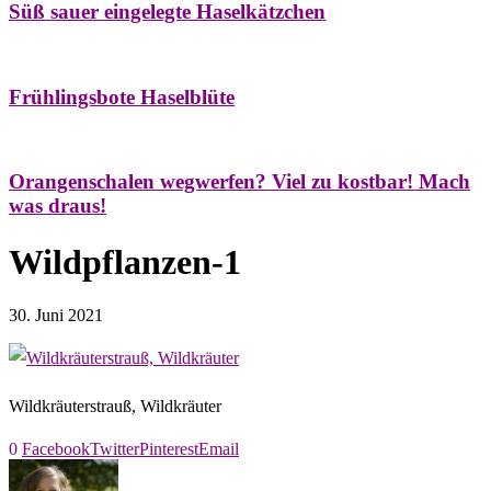
Süß sauer eingelegte Haselkätzchen
Bäume
Frühling
Natur- & Hausapotheke
Naturstreifzüge
Tees
Frühlingsbote Haselblüte
Aroma & Duft
Naturkosmetik
Orangenschalen wegwerfen? Viel zu kostbar! Mach
was draus!
Wildpflanzen-1
30. Juni 2021
Wildkräuterstrauß, Wildkräuter
0
Facebook
Twitter
Pinterest
Email