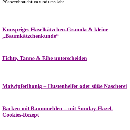
Pflanzenbrauchtum rund ums Jahr
Bäume
Frühling
Wildkräuterküche
Winter
Knuspriges Haselkätzchen-Granola & kleine
„Baumkätzchenkunde“
Bäume
Naturstreifzüge
Pflanzenportrait
Fichte, Tanne & Eibe unterscheiden
Bäume
Frühling
Naschereien
Natur- &
Hausapotheke
Sirupe
Wildkräuterküche
Maiwipferlhonig – Hustenhelfer oder süße Nascherei
Bäume
Frühling
Wildkräuterküche
Backen mit Baummehlen – mit Sunday-Hazel-
Cookies-Rezept
Bäume
Frühling
Heilessige & Essigauszüge
Honig
Natur- &