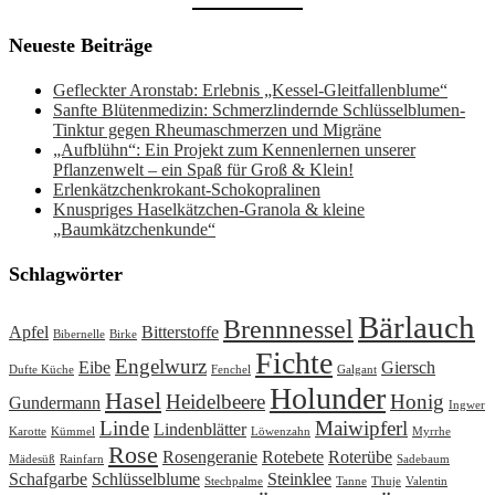
Neueste Beiträge
Gefleckter Aronstab: Erlebnis „Kessel-Gleitfallenblume“
Sanfte Blütenmedizin: Schmerzlindernde Schlüsselblumen-
Tinktur gegen Rheumaschmerzen und Migräne
„Aufblühn“: Ein Projekt zum Kennenlernen unserer
Pflanzenwelt – ein Spaß für Groß & Klein!
Erlenkätzchenkrokant-Schokopralinen
Knuspriges Haselkätzchen-Granola & kleine
„Baumkätzchenkunde“
Schlagwörter
Bärlauch
Brennnessel
Apfel
Bitterstoffe
Bibernelle
Birke
Fichte
Engelwurz
Eibe
Giersch
Dufte Küche
Fenchel
Galgant
Holunder
Hasel
Heidelbeere
Honig
Gundermann
Ingwer
Linde
Maiwipferl
Lindenblätter
Karotte
Kümmel
Löwenzahn
Myrrhe
Rose
Rosengeranie
Rotebete
Roterübe
Mädesüß
Rainfarn
Sadebaum
Schafgarbe
Schlüsselblume
Steinklee
Stechpalme
Tanne
Thuje
Valentin