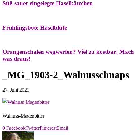
Süß sauer eingelegte Haselkätzchen
Bäume
Frühling
Natur- & Hausapotheke
Naturstreifzüge
Tees
Frühlingsbote Haselblüte
Aroma & Duft
Naturkosmetik
Orangenschalen wegwerfen? Viel zu kostbar! Mach
was draus!
_MG_1903-2_Walnusschnaps
27. Juni 2021
Walnuss-Magenbitter
0
Facebook
Twitter
Pinterest
Email