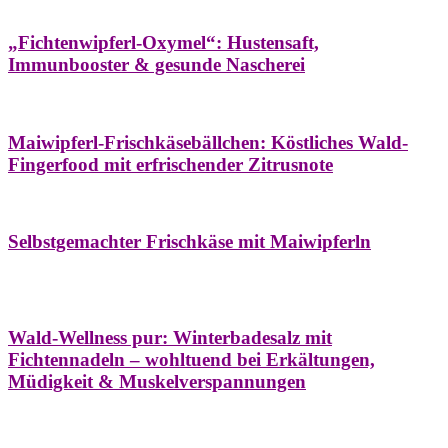
Hausapotheke
Oxymel
Winter
„Fichtenwipferl-Oxymel“: Hustensaft,
Immunbooster & gesunde Nascherei
Aufstriche
Bäume
Frühling
Wildkräuterküche
Maiwipferl-Frischkäsebällchen: Köstliches Wald-
Fingerfood mit erfrischender Zitrusnote
Aufstriche
Bäume
Frühling
Wildkräuterküche
Selbstgemachter Frischkäse mit Maiwipferln
Aroma & Duft
Bäder
Bäume
Natur- &
Hausapotheke
Naturkosmetik
Winter
Wald-Wellness pur: Winterbadesalz mit
Fichtennadeln – wohltuend bei Erkältungen,
Müdigkeit & Muskelverspannungen
Bäume
Beilagen
Konservieren & Würzen
Wildkräuterküche
Winter