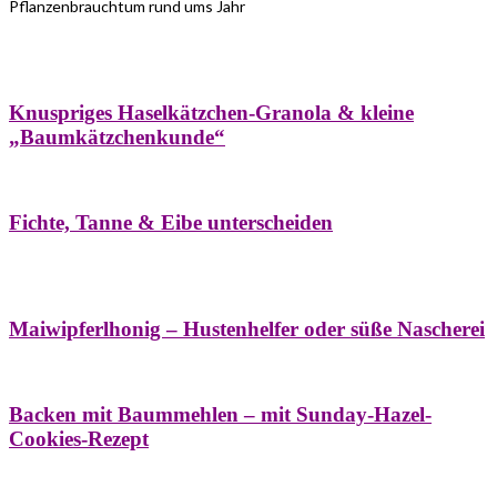
Pflanzenbrauchtum rund ums Jahr
Bäume
Frühling
Wildkräuterküche
Winter
Knuspriges Haselkätzchen-Granola & kleine
„Baumkätzchenkunde“
Bäume
Naturstreifzüge
Pflanzenportrait
Fichte, Tanne & Eibe unterscheiden
Bäume
Frühling
Naschereien
Natur- &
Hausapotheke
Sirupe
Wildkräuterküche
Maiwipferlhonig – Hustenhelfer oder süße Nascherei
Bäume
Frühling
Wildkräuterküche
Backen mit Baummehlen – mit Sunday-Hazel-
Cookies-Rezept
Bäume
Frühling
Heilessige & Essigauszüge
Honig
Natur- &