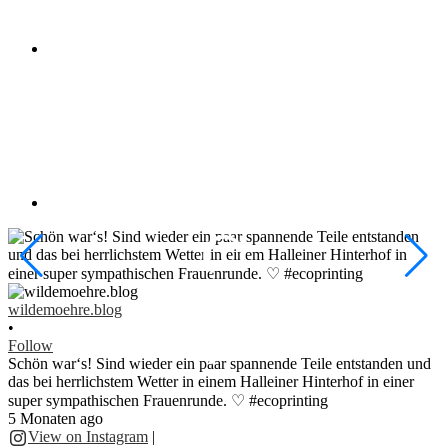
w
•
wildemoehre.blog
F
•
#
Follow
#
Schön war‘s! Sind wieder ein paar spannende Teile entstanden und
1
das bei herrlichstem Wetter in einem Halleiner Hinterhof in einer
super sympathischen Frauenrunde. ♡ #ecoprinting
5 Monaten ago
2
View on Instagram
|