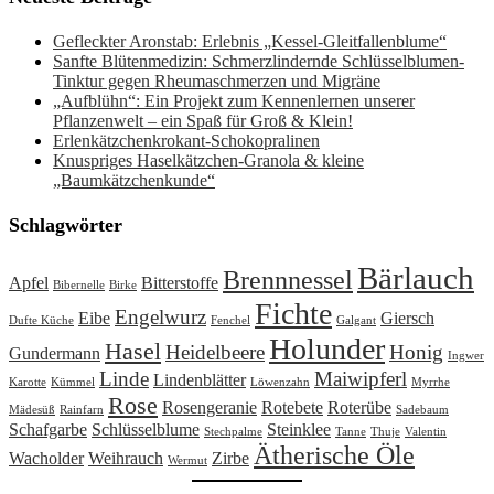
Gefleckter Aronstab: Erlebnis „Kessel-Gleitfallenblume“
Sanfte Blütenmedizin: Schmerzlindernde Schlüsselblumen-
Tinktur gegen Rheumaschmerzen und Migräne
„Aufblühn“: Ein Projekt zum Kennenlernen unserer
Pflanzenwelt – ein Spaß für Groß & Klein!
Erlenkätzchenkrokant-Schokopralinen
Knuspriges Haselkätzchen-Granola & kleine
„Baumkätzchenkunde“
Schlagwörter
Bärlauch
Brennnessel
Apfel
Bitterstoffe
Bibernelle
Birke
Fichte
Engelwurz
Eibe
Giersch
Dufte Küche
Fenchel
Galgant
Holunder
Hasel
Heidelbeere
Honig
Gundermann
Ingwer
Linde
Maiwipferl
Lindenblätter
Karotte
Kümmel
Löwenzahn
Myrrhe
Rose
Rosengeranie
Rotebete
Roterübe
Mädesüß
Rainfarn
Sadebaum
Schafgarbe
Schlüsselblume
Steinklee
Stechpalme
Tanne
Thuje
Valentin
Ätherische Öle
Wacholder
Weihrauch
Zirbe
Wermut