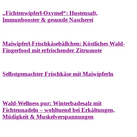
Hausapotheke
Oxymel
Winter
„Fichtenwipferl-Oxymel“: Hustensaft,
Immunbooster & gesunde Nascherei
Aufstriche
Bäume
Frühling
Wildkräuterküche
Maiwipferl-Frischkäsebällchen: Köstliches Wald-
Fingerfood mit erfrischender Zitrusnote
Aufstriche
Bäume
Frühling
Wildkräuterküche
Selbstgemachter Frischkäse mit Maiwipferln
Aroma & Duft
Bäder
Bäume
Natur- &
Hausapotheke
Naturkosmetik
Winter
Wald-Wellness pur: Winterbadesalz mit
Fichtennadeln – wohltuend bei Erkältungen,
Müdigkeit & Muskelverspannungen
Bäume
Beilagen
Konservieren & Würzen
Wildkräuterküche
Winter