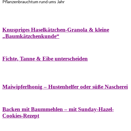
Pflanzenbrauchtum rund ums Jahr
Bäume
Frühling
Wildkräuterküche
Winter
Knuspriges Haselkätzchen-Granola & kleine
„Baumkätzchenkunde“
Bäume
Naturstreifzüge
Pflanzenportrait
Fichte, Tanne & Eibe unterscheiden
Bäume
Frühling
Naschereien
Natur- &
Hausapotheke
Sirupe
Wildkräuterküche
Maiwipferlhonig – Hustenhelfer oder süße Nascherei
Bäume
Frühling
Wildkräuterküche
Backen mit Baummehlen – mit Sunday-Hazel-
Cookies-Rezept
Bäume
Frühling
Heilessige & Essigauszüge
Honig
Natur- &