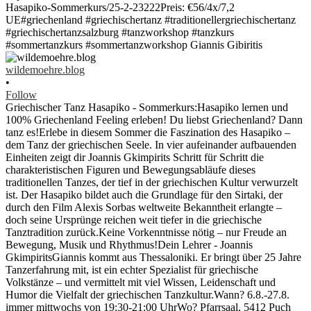
wildemoehre.blog
•
Follow
Griechischer Tanz Hasapiko - Sommerkurs:Hasapiko lernen und
100% Griechenland Feeling erleben! Du liebst Griechenland? Dann
tanz es!Erlebe in diesem Sommer die Faszination des Hasapiko –
dem Tanz der griechischen Seele. In vier aufeinander aufbauenden
Einheiten zeigt dir Joannis Gkimpirits Schritt für Schritt die
charakteristischen Figuren und Bewegungsabläufe dieses
traditionellen Tanzes, der tief in der griechischen Kultur verwurzelt
ist. Der Hasapiko bildet auch die Grundlage für den Sirtaki, der
durch den Film Alexis Sorbas weltweite Bekanntheit erlangte –
doch seine Ursprünge reichen weit tiefer in die griechische
Tanztradition zurück.Keine Vorkenntnisse nötig – nur Freude an
Bewegung, Musik und Rhythmus!Dein Lehrer - Joannis
GkimpiritsGiannis kommt aus Thessaloniki. Er bringt über 25 Jahre
Tanzerfahrung mit, ist ein echter Spezialist für griechische
Volkstänze – und vermittelt mit viel Wissen, Leidenschaft und
Humor die Vielfalt der griechischen Tanzkultur.Wann? 6.8.-27.8.
immer mittwochs von 19:30-21:00 UhrWo? Pfarrsaal, 5412 Puch