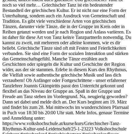
noch so viel mehr… Griechischer Tanz ist ein bedeutender
Bestandteil der griechischen Kultur. Er ist nicht nur eine Form der
Unterhaltung, sondern auch ein Ausdruck von Gemeinschaft und
Tradition. Es gibt viele verschiedene Arten von griechischen
Tänzen, darunter viele Tänze, die in der Gruppe im Kreis oder in
Reihen getanzt werden und je nach Region und Anlass variieren. Es
ist daher für diese Art von Tanz kein/e TanzpartnerIn notwendig. Du
kannst zu zweit, mit mehreren oder alleine kommen, wie es dir
beliebt. Griechische Tänze sind oft mit Festen und Feierlichkeiten
verbunden. Sie sind eine Form der sozialen Interaktion und stärken
das Gemeinschaftsgefühl. Manche Tänze erzählen auch
Geschichten oder spiegeln die Kultur und Geschichte der Region
wider, aus der sie stammen. Erlebe in diesem Kurs den Rhythmus,
die Vielfalt sowie authentische griechische Musik und lass dich
verzaubern! Ob Anfänger oder Fortgeschrittene - unser erfahrener
Tanzlehrer Joannis Gkimpiritis passt den Unterricht gekonnt und
flexibel an das Niveau der Gruppe an. Spaß in der Gruppe und
Freude am Tanz stehen im Vordergrund. Na, neugierig geworden?
Dann sei dabei und melde dich an. Der Kurs beginnt am 19. März
und findet bis zum 28. Mai mittwochs im wunderschönen Pfarrsaal
in Puch von 18:30 bis 20:00 Uhr statt. Mehr Infos, genaue Termine
und Anmeldung unter:
https://www.volkshochschule.at/kurse/kurs/Griechischer-Tanz-
Rhythmus-Kultur-und-Leidenschaft/25-1-23223 Volkshochschule