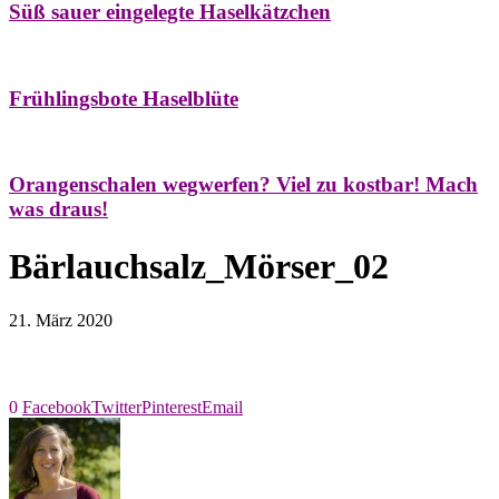
Süß sauer eingelegte Haselkätzchen
Bäume
Frühling
Natur- & Hausapotheke
Naturstreifzüge
Tees
Frühlingsbote Haselblüte
Aroma & Duft
Naturkosmetik
Orangenschalen wegwerfen? Viel zu kostbar! Mach
was draus!
Bärlauchsalz_Mörser_02
21. März 2020
0
Facebook
Twitter
Pinterest
Email