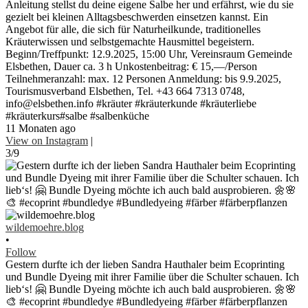
Anleitung stellst du deine eigene Salbe her und erfährst, wie du sie
gezielt bei kleinen Alltagsbeschwerden einsetzen kannst. Ein
Angebot für alle, die sich für Naturheilkunde, traditionelles
Kräuterwissen und selbstgemachte Hausmittel begeistern.
Beginn/Treffpunkt: 12.9.2025, 15:00 Uhr, Vereinsraum Gemeinde
Elsbethen, Dauer ca. 3 h Unkostenbeitrag: € 15,—/Person
Teilnehmeranzahl: max. 12 Personen Anmeldung: bis 9.9.2025,
Tourismusverband Elsbethen, Tel. +43 664 7313 0748,
info@elsbethen.info #kräuter #kräuterkunde #kräuterliebe
#kräuterkurs#salbe #salbenküche
11 Monaten ago
View on Instagram
|
3/9
wildemoehre.blog
•
Follow
Gestern durfte ich der lieben Sandra Hauthaler beim Ecoprinting
und Bundle Dyeing mit ihrer Familie über die Schulter schauen. Ich
lieb‘s! 🤗 Bundle Dyeing möchte ich auch bald ausprobieren. 🌼🌸
🎨 #ecoprint #bundledye #Bundledyeing #färber #färberpflanzen