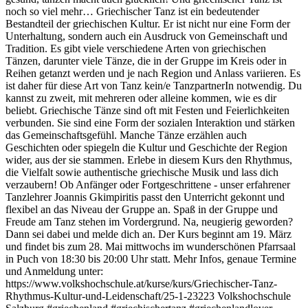
noch so viel mehr… Griechischer Tanz ist ein bedeutender
Bestandteil der griechischen Kultur. Er ist nicht nur eine Form der
Unterhaltung, sondern auch ein Ausdruck von Gemeinschaft und
Tradition. Es gibt viele verschiedene Arten von griechischen
Tänzen, darunter viele Tänze, die in der Gruppe im Kreis oder in
Reihen getanzt werden und je nach Region und Anlass variieren. Es
ist daher für diese Art von Tanz kein/e TanzpartnerIn notwendig. Du
kannst zu zweit, mit mehreren oder alleine kommen, wie es dir
beliebt. Griechische Tänze sind oft mit Festen und Feierlichkeiten
verbunden. Sie sind eine Form der sozialen Interaktion und stärken
das Gemeinschaftsgefühl. Manche Tänze erzählen auch
Geschichten oder spiegeln die Kultur und Geschichte der Region
wider, aus der sie stammen. Erlebe in diesem Kurs den Rhythmus,
die Vielfalt sowie authentische griechische Musik und lass dich
verzaubern! Ob Anfänger oder Fortgeschrittene - unser erfahrener
Tanzlehrer Joannis Gkimpiritis passt den Unterricht gekonnt und
flexibel an das Niveau der Gruppe an. Spaß in der Gruppe und
Freude am Tanz stehen im Vordergrund. Na, neugierig geworden?
Dann sei dabei und melde dich an. Der Kurs beginnt am 19. März
und findet bis zum 28. Mai mittwochs im wunderschönen Pfarrsaal
in Puch von 18:30 bis 20:00 Uhr statt. Mehr Infos, genaue Termine
und Anmeldung unter:
https://www.volkshochschule.at/kurse/kurs/Griechischer-Tanz-
Rhythmus-Kultur-und-Leidenschaft/25-1-23223 Volkshochschule