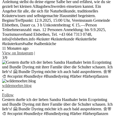
Anleitung stellst du deine eigene Salbe her und erfährst, wie du sie
gezielt bei kleinen Alltagsbeschwerden einsetzen kannst. Ein
Angebot für alle, die sich für Naturheilkunde, traditionelles
Kräuterwissen und selbstgemachte Hausmittel begeistern.
Beginn/Treffpunkt: 12.9.2025, 15:00 Uhr, Vereinsraum Gemeinde
Elsbethen, Dauer ca. 3 h Unkostenbeitrag: € 15,—/Person
Teilnehmeranzahl: max. 12 Personen Anmeldung: bis 9.9.2025,
Tourismusverband Elsbethen, Tel. +43 664 7313 0748,
info@elsbethen.info #kräuter #kräuterkunde #kräuterliebe
#kräuterkurs#salbe #salbenküche
11 Monaten ago
View on Instagram
|
3/9
wildemoehre.blog
•
Follow
Gestern durfte ich der lieben Sandra Hauthaler beim Ecoprinting
und Bundle Dyeing mit ihrer Familie über die Schulter schauen. Ich
lieb‘s! 🤗 Bundle Dyeing möchte ich auch bald ausprobieren. 🌼🌸
🎨 #ecoprint #bundledye #Bundledyeing #färber #färberpflanzen