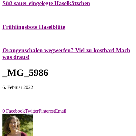
Süß sauer eingelegte Haselkätzchen
Bäume
Frühling
Natur- & Hausapotheke
Naturstreifzüge
Tees
Frühlingsbote Haselblüte
Aroma & Duft
Naturkosmetik
Orangenschalen wegwerfen? Viel zu kostbar! Mach
was draus!
_MG_5986
6. Februar 2022
0
Facebook
Twitter
Pinterest
Email