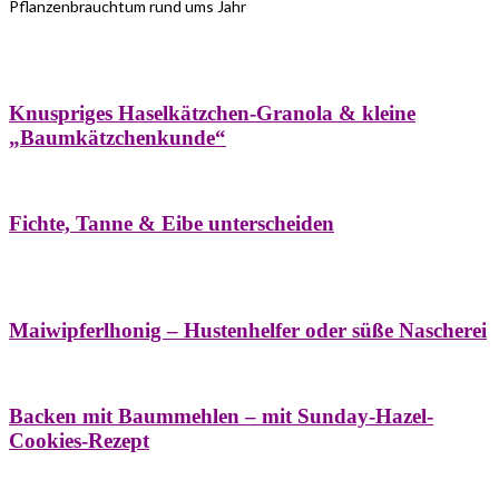
Pflanzenbrauchtum rund ums Jahr
Bäume
Frühling
Wildkräuterküche
Winter
Knuspriges Haselkätzchen-Granola & kleine
„Baumkätzchenkunde“
Bäume
Naturstreifzüge
Pflanzenportrait
Fichte, Tanne & Eibe unterscheiden
Bäume
Frühling
Naschereien
Natur- &
Hausapotheke
Sirupe
Wildkräuterküche
Maiwipferlhonig – Hustenhelfer oder süße Nascherei
Bäume
Frühling
Wildkräuterküche
Backen mit Baummehlen – mit Sunday-Hazel-
Cookies-Rezept
Bäume
Frühling
Heilessige & Essigauszüge
Honig
Natur- &