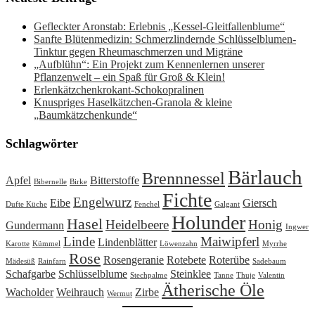
Gefleckter Aronstab: Erlebnis „Kessel-Gleitfallenblume“
Sanfte Blütenmedizin: Schmerzlindernde Schlüsselblumen-
Tinktur gegen Rheumaschmerzen und Migräne
„Aufblühn“: Ein Projekt zum Kennenlernen unserer
Pflanzenwelt – ein Spaß für Groß & Klein!
Erlenkätzchenkrokant-Schokopralinen
Knuspriges Haselkätzchen-Granola & kleine
„Baumkätzchenkunde“
Schlagwörter
Bärlauch
Brennnessel
Apfel
Bitterstoffe
Bibernelle
Birke
Fichte
Engelwurz
Eibe
Giersch
Dufte Küche
Fenchel
Galgant
Holunder
Hasel
Heidelbeere
Honig
Gundermann
Ingwer
Linde
Maiwipferl
Lindenblätter
Karotte
Kümmel
Löwenzahn
Myrrhe
Rose
Rosengeranie
Rotebete
Roterübe
Mädesüß
Rainfarn
Sadebaum
Schafgarbe
Schlüsselblume
Steinklee
Stechpalme
Tanne
Thuje
Valentin
Ätherische Öle
Wacholder
Weihrauch
Zirbe
Wermut