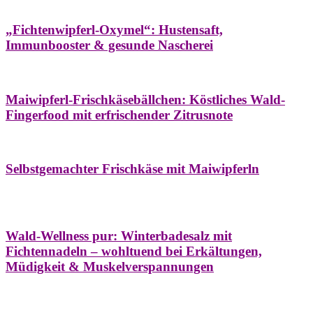
Hausapotheke
Oxymel
Winter
„Fichtenwipferl-Oxymel“: Hustensaft,
Immunbooster & gesunde Nascherei
Aufstriche
Bäume
Frühling
Wildkräuterküche
Maiwipferl-Frischkäsebällchen: Köstliches Wald-
Fingerfood mit erfrischender Zitrusnote
Aufstriche
Bäume
Frühling
Wildkräuterküche
Selbstgemachter Frischkäse mit Maiwipferln
Aroma & Duft
Bäder
Bäume
Natur- &
Hausapotheke
Naturkosmetik
Winter
Wald-Wellness pur: Winterbadesalz mit
Fichtennadeln – wohltuend bei Erkältungen,
Müdigkeit & Muskelverspannungen
Bäume
Beilagen
Konservieren & Würzen
Wildkräuterküche
Winter