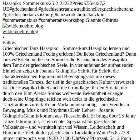
wildemoehre.blog
•
Follow
Griechischer Tanz Hasapiko - Sommerkurs:Hasapiko lernen und
100% Griechenland Feeling erleben! Du liebst Griechenland? Dann
tanz es!Erlebe in diesem Sommer die Faszination des Hasapiko –
dem Tanz der griechischen Seele. In vier aufeinander aufbauenden
Einheiten zeigt dir Joannis Gkimpirits Schritt für Schritt die
charakteristischen Figuren und Bewegungsabläufe dieses
traditionellen Tanzes, der tief in der griechischen Kultur verwurzelt
ist. Der Hasapiko bildet auch die Grundlage für den Sirtaki, der
durch den Film Alexis Sorbas weltweite Bekanntheit erlangte –
doch seine Ursprünge reichen weit tiefer in die griechische
Tanztradition zurück.Keine Vorkenntnisse nötig – nur Freude an
Bewegung, Musik und Rhythmus!Dein Lehrer - Joannis
GkimpiritsGiannis kommt aus Thessaloniki. Er bringt über 25 Jahre
Tanzerfahrung mit, ist ein echter Spezialist für griechische
Volkstänze – und vermittelt mit viel Wissen, Leidenschaft und
Humor die Vielfalt der griechischen Tanzkultur.Wann? 6.8.-27.8.
immer mittwochs von 19:30-21:00 UhrWo? Pfarrsaal, 5412 Puch